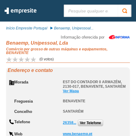
Pesquisar:
Início Empresite Portugal
Benaemp, Unipessoal...
Informação oferecida por
Benaemp, Unipessoal, Lda
Comércio por grosso de outras máquinas e equipamentos,
BENAVENTE
(
0
votos)
Endereço e contato
Morada
EST DO CONTADOR 0 ARMAZÉM,
2130-017
,
BENAVENTE
,
SANTARÉM
Ver Mapa
Freguesia
BENAVENTE
Concelho
SANTARÉM
Telefone
26358...
Ver Telefone
Web
www.benaemp.pt