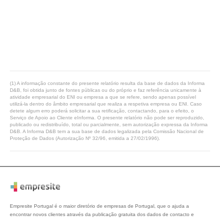
(1) A informação constante do presente relatório resulta da base de dados da Informa
D&B, foi obtida junto de fontes públicas ou do próprio e faz referência unicamente à
atividade empresarial do ENI ou empresa a que se refere, sendo apenas possível
utilizá-la dentro do âmbito empresarial que realiza a respetiva empresa ou ENI. Caso
detete algum erro poderá solicitar a sua retificação, contactando, para o efeito, o
Serviço de Apoio ao Cliente eInforma. O presente relatório não pode ser reproduzido,
publicado ou redistribuído, total ou parcialmente, sem autorização expressa da Informa
D&B. A Informa D&B tem a sua base de dados legalizada pela Comissão Nacional de
Proteção de Dados (Autorização Nº 32/96, emitida a 27/02/1996).
Empresite Portugal é o maior diretório de empresas de Portugal, que o ajuda a
encontrar novos clientes através da publicação gratuita dos dados de contacto e