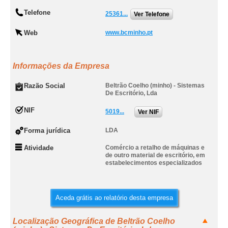
Telefone
25361...
Ver Telefone
Web
www.bcminho.pt
Informações da Empresa
Razão Social
Beltrão Coelho (minho) - Sistemas
De Escritório, Lda
NIF
5019...
Ver NIF
Forma jurídica
LDA
Atividade
Comércio a retalho de máquinas e
de outro material de escritório, em
estabelecimentos especializados
Aceda grátis ao relatório desta empresa
Localização Geográfica de Beltrão Coelho