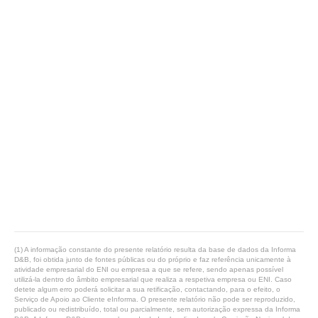
(1) A informação constante do presente relatório resulta da base de dados da Informa
D&B, foi obtida junto de fontes públicas ou do próprio e faz referência unicamente à
atividade empresarial do ENI ou empresa a que se refere, sendo apenas possível
utilizá-la dentro do âmbito empresarial que realiza a respetiva empresa ou ENI. Caso
detete algum erro poderá solicitar a sua retificação, contactando, para o efeito, o
Serviço de Apoio ao Cliente eInforma. O presente relatório não pode ser reproduzido,
publicado ou redistribuído, total ou parcialmente, sem autorização expressa da Informa