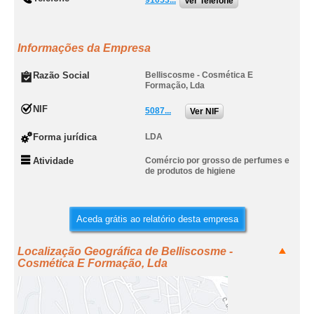
91053...
Ver Telefone
Informações da Empresa
Razão Social
Belliscosme - Cosmética E
Formação, Lda
NIF
5087...
Ver NIF
Forma jurídica
LDA
Atividade
Comércio por grosso de perfumes e
de produtos de higiene
Aceda grátis ao relatório desta empresa
Localização Geográfica de Belliscosme -
Cosmética E Formação, Lda