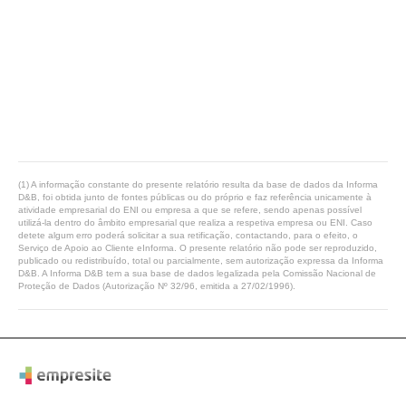
(1) A informação constante do presente relatório resulta da base de dados da Informa
D&B, foi obtida junto de fontes públicas ou do próprio e faz referência unicamente à
atividade empresarial do ENI ou empresa a que se refere, sendo apenas possível
utilizá-la dentro do âmbito empresarial que realiza a respetiva empresa ou ENI. Caso
detete algum erro poderá solicitar a sua retificação, contactando, para o efeito, o
Serviço de Apoio ao Cliente eInforma. O presente relatório não pode ser reproduzido,
publicado ou redistribuído, total ou parcialmente, sem autorização expressa da Informa
D&B. A Informa D&B tem a sua base de dados legalizada pela Comissão Nacional de
Proteção de Dados (Autorização Nº 32/96, emitida a 27/02/1996).