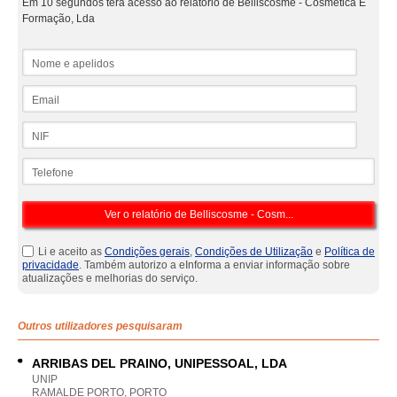
Em 10 segundos terá acesso ao relatório de Belliscosme - Cosmética E
Formação, Lda
Nome e apelidos
Email
NIF
Telefone
Li e aceito as
Condições gerais
,
Condições de Utilização
e
Política de
privacidade
. Também autorizo a eInforma a enviar informação sobre
atualizações e melhorias do serviço.
Outros utilizadores pesquisaram
ARRIBAS DEL PRAINO, UNIPESSOAL, LDA
UNIP
RAMALDE PORTO, PORTO