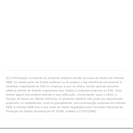
(1) A informação constante do presente relatório resulta da base de dados da Informa
D&B, foi obtida junto de fontes públicas ou do próprio e faz referência unicamente à
atividade empresarial do ENI ou empresa a que se refere, sendo apenas possível
utilizá-la dentro do âmbito empresarial que realiza a respetiva empresa ou ENI. Caso
detete algum erro poderá solicitar a sua retificação, contactando, para o efeito, o
Serviço de Apoio ao Cliente eInforma. O presente relatório não pode ser reproduzido,
publicado ou redistribuído, total ou parcialmente, sem autorização expressa da Informa
D&B. A Informa D&B tem a sua base de dados legalizada pela Comissão Nacional de
Proteção de Dados (Autorização Nº 32/96, emitida a 27/02/1996).