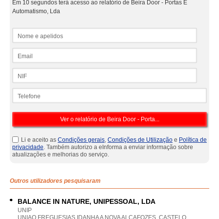
Em 10 segundos terá acesso ao relatório de Beira Door - Portas E
Automatismo, Lda
Nome e apelidos
Email
NIF
Telefone
Li e aceito as
Condições gerais
,
Condições de Utilização
e
Política de
privacidade
. Também autorizo a eInforma a enviar informação sobre
atualizações e melhorias do serviço.
Outros utilizadores pesquisaram
BALANCE IN NATURE, UNIPESSOAL, LDA
UNIP
UNIAO FREGUESIAS IDANHA A NOVA ALCAFOZES, CASTELO