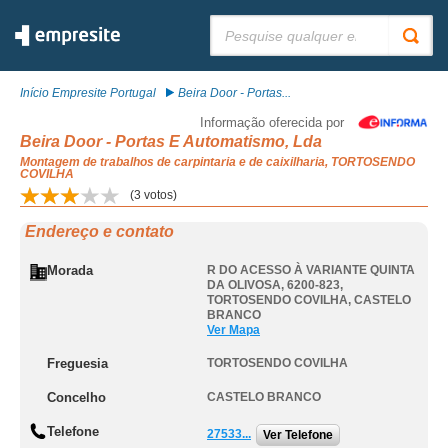
Pesquisar:
Início Empresite Portugal
Beira Door - Portas...
Informação oferecida por
Beira Door - Portas E Automatismo, Lda
Montagem de trabalhos de carpintaria e de caixilharia, TORTOSENDO
COVILHA
(
3
votos)
Endereço e contato
Morada
R DO ACESSO À VARIANTE QUINTA
DA OLIVOSA, 6200-823
,
TORTOSENDO COVILHA
,
CASTELO
BRANCO
Ver Mapa
Freguesia
TORTOSENDO COVILHA
Concelho
CASTELO BRANCO
Telefone
27533...
Ver Telefone