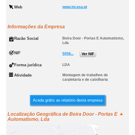
Web
www.incasa.pt
Informações da Empresa
Razão Social
Beira Door - Portas E Automatismo,
Lda
NIF
5058...
Ver NIF
Forma jurídica
LDA
Atividade
Montagem de trabalhos de
carpintaria e de caixilharia
Aceda grátis ao relatório desta empresa
Localização Geográfica de Beira Door - Portas E
Automatismo, Lda