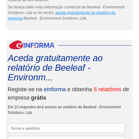
respeito ao ano anterior.
Se deseja obter mais informação comercial de Beeleaf - Environment
Solutions, Lda ou do sector,
aceda gratuitamente ao relatório da
empresa
Beeleaf - Environment Solutions, Lda.
eInf
Aceda gratuitamente ao
relatório de Beeleaf -
Environm...
Registe-se na
eInforma
e obtenha
5 relatórios
de
empresa
grátis
Em 10 segundos terá acesso ao relatório de Beeleaf - Environment
Solutions, Lda
Nome e apelidos
Email