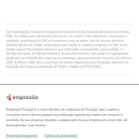
(1) A informação constante do presente relatório resulta da base de dados da Informa
D&B, foi obtida junto de fontes públicas ou do próprio e faz referência unicamente à
atividade empresarial do ENI ou empresa a que se refere, sendo apenas possível
utilizá-la dentro do âmbito empresarial que realiza a respetiva empresa ou ENI. Caso
detete algum erro poderá solicitar a sua retificação, contactando, para o efeito, o
Serviço de Apoio ao Cliente eInforma. O presente relatório não pode ser reproduzido,
publicado ou redistribuído, total ou parcialmente, sem autorização expressa da Informa
D&B. A Informa D&B tem a sua base de dados legalizada pela Comissão Nacional de
Proteção de Dados (Autorização Nº 32/96, emitida a 27/02/1996).
Empresite Portugal é o maior diretório de empresas de Portugal, que o ajuda a
encontrar novos clientes através da publicação gratuita dos dados de contacto e
atividade da sua empresa. Atualize a página web da sua empresa em nosso site, de
forma gratuita, hoje mesmo.
Perguntas frequentes
Política de privacidade