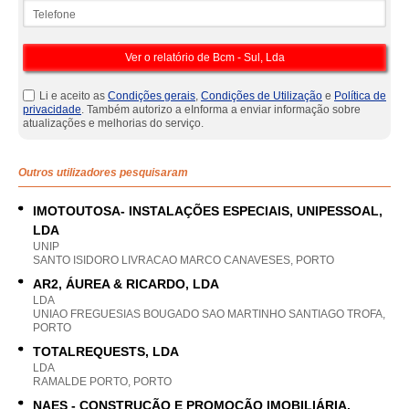
Telefone
Li e aceito as
Condições gerais
,
Condições de Utilização
e
Política de
privacidade
. Também autorizo a eInforma a enviar informação sobre
atualizações e melhorias do serviço.
Outros utilizadores pesquisaram
IMOTOUTOSA- INSTALAÇÕES ESPECIAIS, UNIPESSOAL,
LDA
UNIP
SANTO ISIDORO LIVRACAO MARCO CANAVESES, PORTO
AR2, ÁUREA & RICARDO, LDA
LDA
UNIAO FREGUESIAS BOUGADO SAO MARTINHO SANTIAGO TROFA,
PORTO
TOTALREQUESTS, LDA
LDA
RAMALDE PORTO, PORTO
NAES - CONSTRUÇÃO E PROMOÇÃO IMOBILIÁRIA,