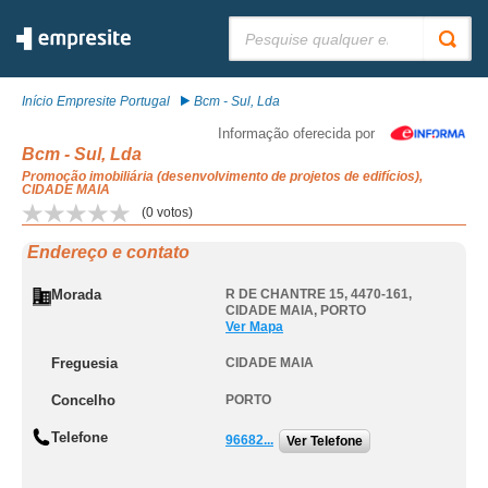
Pesquisar:
Início Empresite Portugal
Bcm - Sul, Lda
Informação oferecida por
Bcm - Sul, Lda
Promoção imobiliária (desenvolvimento de projetos de edifícios),
CIDADE MAIA
(
0
votos)
Endereço e contato
Morada
R DE CHANTRE 15, 4470-161
,
CIDADE MAIA
,
PORTO
Ver Mapa
Freguesia
CIDADE MAIA
Concelho
PORTO
Telefone
96682...
Ver Telefone