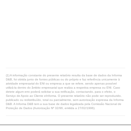
(1) A informação constante do presente relatório resulta da base de dados da Informa
D&B, foi obtida junto de fontes públicas ou do próprio e faz referência unicamente à
atividade empresarial do ENI ou empresa a que se refere, sendo apenas possível
utilizá-la dentro do âmbito empresarial que realiza a respetiva empresa ou ENI. Caso
detete algum erro poderá solicitar a sua retificação, contactando, para o efeito, o
Serviço de Apoio ao Cliente eInforma. O presente relatório não pode ser reproduzido,
publicado ou redistribuído, total ou parcialmente, sem autorização expressa da Informa
D&B. A Informa D&B tem a sua base de dados legalizada pela Comissão Nacional de
Proteção de Dados (Autorização Nº 32/96, emitida a 27/02/1996).