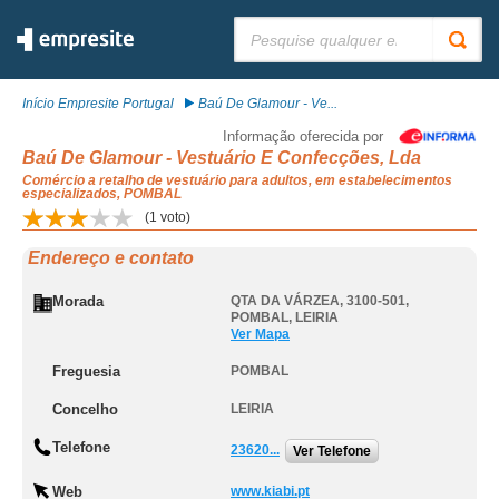
Pesquisar:
Início Empresite Portugal
Baú De Glamour - Ve...
Informação oferecida por
Baú De Glamour - Vestuário E Confecções, Lda
Comércio a retalho de vestuário para adultos, em estabelecimentos
especializados, POMBAL
(
1
voto)
Endereço e contato
Morada
QTA DA VÁRZEA, 3100-501
,
POMBAL
,
LEIRIA
Ver Mapa
Freguesia
POMBAL
Concelho
LEIRIA
Telefone
23620...
Ver Telefone
Web
www.kiabi.pt