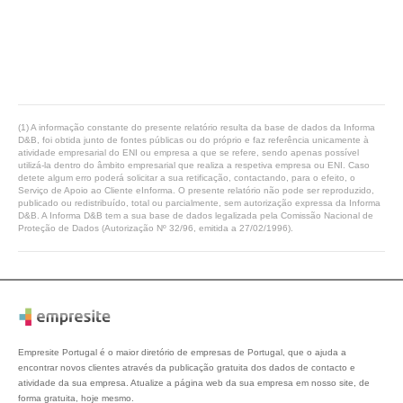
(1) A informação constante do presente relatório resulta da base de dados da Informa
D&B, foi obtida junto de fontes públicas ou do próprio e faz referência unicamente à
atividade empresarial do ENI ou empresa a que se refere, sendo apenas possível
utilizá-la dentro do âmbito empresarial que realiza a respetiva empresa ou ENI. Caso
detete algum erro poderá solicitar a sua retificação, contactando, para o efeito, o
Serviço de Apoio ao Cliente eInforma. O presente relatório não pode ser reproduzido,
publicado ou redistribuído, total ou parcialmente, sem autorização expressa da Informa
D&B. A Informa D&B tem a sua base de dados legalizada pela Comissão Nacional de
Proteção de Dados (Autorização Nº 32/96, emitida a 27/02/1996).
Empresite Portugal é o maior diretório de empresas de Portugal, que o ajuda a
encontrar novos clientes através da publicação gratuita dos dados de contacto e
atividade da sua empresa. Atualize a página web da sua empresa em nosso site, de
forma gratuita, hoje mesmo.