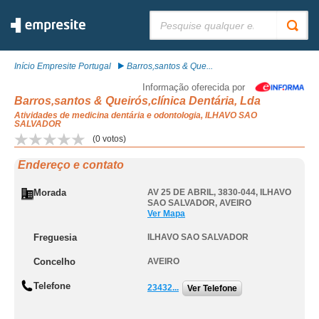
Pesquisar:
Início Empresite Portugal
Barros,santos & Que...
Informação oferecida por
Barros,santos & Queirós,clínica Dentária, Lda
Atividades de medicina dentária e odontologia, ILHAVO SAO
SALVADOR
(
0
votos)
Endereço e contato
Morada
AV 25 DE ABRIL, 3830-044
,
ILHAVO
SAO SALVADOR
,
AVEIRO
Ver Mapa
Freguesia
ILHAVO SAO SALVADOR
Concelho
AVEIRO
Telefone
23432...
Ver Telefone