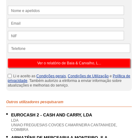
Nome e apelidos
Email
NIF
Telefone
Li e aceito as
Condições gerais
,
Condições de Utilização
e
Política de
privacidade
. Também autorizo a eInforma a enviar informação sobre
atualizações e melhorias do serviço.
Outros utilizadores pesquisaram
EUROCASH 2 - CASH AND CARRY, LDA
LDA
UNIAO FREGUESIAS COVOES CAMARNEIRA CANTANHEDE,
COIMBRA
ARMAZÉNS DE MERCEARIA A.MONTEIRO, S.A.