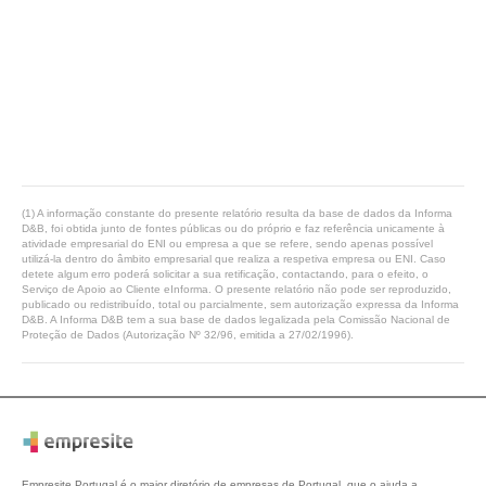
(1) A informação constante do presente relatório resulta da base de dados da Informa
D&B, foi obtida junto de fontes públicas ou do próprio e faz referência unicamente à
atividade empresarial do ENI ou empresa a que se refere, sendo apenas possível
utilizá-la dentro do âmbito empresarial que realiza a respetiva empresa ou ENI. Caso
detete algum erro poderá solicitar a sua retificação, contactando, para o efeito, o
Serviço de Apoio ao Cliente eInforma. O presente relatório não pode ser reproduzido,
publicado ou redistribuído, total ou parcialmente, sem autorização expressa da Informa
D&B. A Informa D&B tem a sua base de dados legalizada pela Comissão Nacional de
Proteção de Dados (Autorização Nº 32/96, emitida a 27/02/1996).
Empresite Portugal é o maior diretório de empresas de Portugal, que o ajuda a