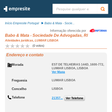
Pesquisar:
Início Empresite Portugal
Babo & Mata - Socie...
Informação oferecida por
Babo & Mata - Sociedade De Advogadas, Rl
Atividades jurídicas, LUMIAR LISBOA
(
0
votos)
Endereço e contato
Morada
EST DE TELHEIRAS 144D, 1600-772
,
LUMIAR LISBOA
,
LISBOA
Ver Mapa
Freguesia
LUMIAR LISBOA
Concelho
LISBOA
Telefone
21357...
Ver Telefone