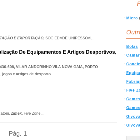
F
Micro
Outr
ORTAÇÃO E EXPORTAÇÃO,
SOCIEDADE UNIPESSOAL
...
Bolas
lização De Equipamentos E Artigos Desportivos,
Camar
Conci
430-608
,
VILAR ANDORINHO VILA NOVA GAIA
,
PORTO
Equip
 jogos e artigos de desporto
Fabri
Five Z
Games
Games
atoni,
Zimex,
Five Zone
...
Givov
Givova
Pág.
1