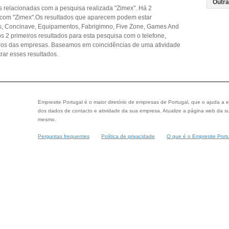
 relacionadas com a pesquisa realizada "Zimex". Há 2
 com "Zimex".Os resultados que aparecem podem estar
s, Concinave, Equipamentos, Fabrigimno, Five Zone, Games And
 2 primeiros resultados para esta pesquisa com o telefone,
eiros das empresas. Baseamos em coincidências de uma atividade
ar esses resultados.
Empresite Portugal é o maior diretório de empresas de Portugal, que o ajuda a e
dos dados de contacto e atividade da sua empresa. Atualize a página web da su
mesmo.
Perguntas frequentes
Política de privacidade
O que é o Empresite Port