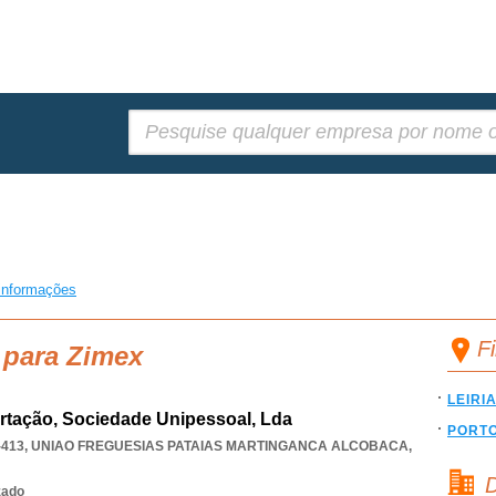
Pesquisar:
informações
F
 para Zimex
LEIRI
rtação, Sociedade Unipessoal, Lda
PORT
-413
,
UNIAO FREGUESIAS PATAIAS MARTINGANCA ALCOBACA
,
D
zado