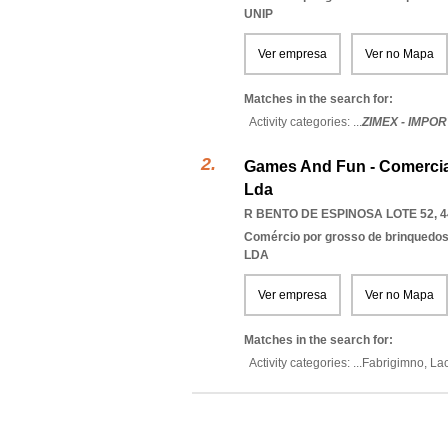
UNIP
Ver empresa
Ver no Mapa
Matches in the search for:
Activity categories: ...
ZIMEX - IMP
Games And Fun - Comercia
Lda
R BENTO DE ESPINOSA LOTE 52, 4
Comércio por grosso de brinquedos,
LDA
Ver empresa
Ver no Mapa
Matches in the search for:
Activity categories: ...
Fabrigimno,
Lac