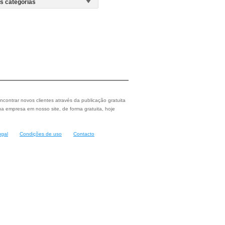
ncontrar novos clientes através da publicação gratuita
a empresa em nosso site, de forma gratuita, hoje
ugal
Condições de uso
Contacto