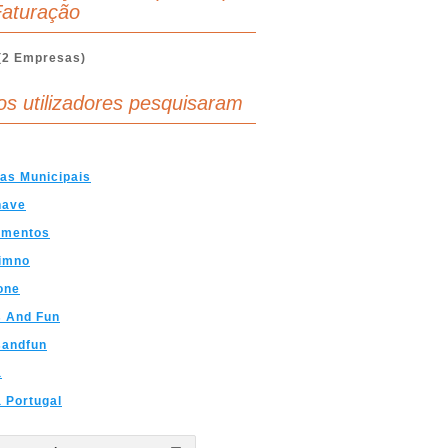
aturação
(2 Empresas)
os utilizadores pesquisaram
as Municipais
nave
amentos
gimno
one
 And Fun
andfun
a
 Portugal