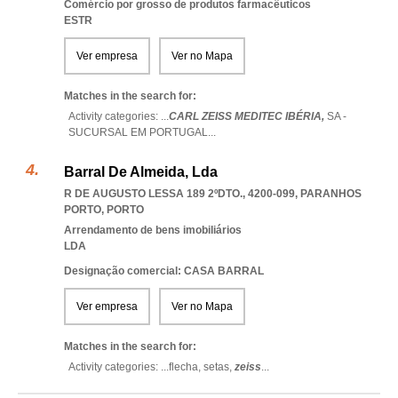
Comércio por grosso de produtos farmacêuticos
ESTR
Ver empresa
Ver no Mapa
Matches in the search for:
Activity categories: ...
CARL ZEISS MEDITEC IBÉRIA,
SA -
SUCURSAL EM PORTUGAL
...
Barral De Almeida, Lda
R DE AUGUSTO LESSA 189 2ºDTO., 4200-099
,
PARANHOS
PORTO
,
PORTO
Arrendamento de bens imobiliários
LDA
Designação comercial: CASA BARRAL
Ver empresa
Ver no Mapa
Matches in the search for:
Activity categories: ...
flecha,
setas,
zeiss
...