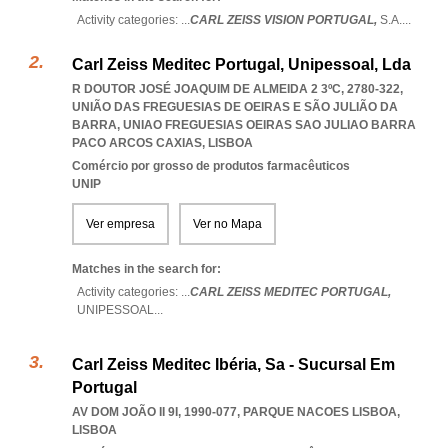
Activity categories: ...
CARL ZEISS VISION PORTUGAL,
S.A.
...
Carl Zeiss Meditec Portugal, Unipessoal, Lda
R DOUTOR JOSÉ JOAQUIM DE ALMEIDA 2 3ºC, 2780-322,
UNIÃO DAS FREGUESIAS DE OEIRAS E SÃO JULIÃO DA
BARRA
,
UNIAO FREGUESIAS OEIRAS SAO JULIAO BARRA
PACO ARCOS CAXIAS
,
LISBOA
Comércio por grosso de produtos farmacêuticos
UNIP
Ver empresa
Ver no Mapa
Matches in the search for:
Activity categories: ...
CARL ZEISS MEDITEC PORTUGAL,
UNIPESSOAL
...
Carl Zeiss Meditec Ibéria, Sa - Sucursal Em
Portugal
AV DOM JOÃO II 9I, 1990-077
,
PARQUE NACOES LISBOA
,
LISBOA