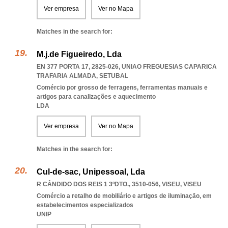
Ver empresa
Ver no Mapa
Matches in the search for:
M.j.de Figueiredo, Lda
EN 377 PORTA 17, 2825-026
,
UNIAO FREGUESIAS CAPARICA
TRAFARIA ALMADA
,
SETUBAL
Comércio por grosso de ferragens, ferramentas manuais e
artigos para canalizações e aquecimento
LDA
Ver empresa
Ver no Mapa
Matches in the search for:
Cul-de-sac, Unipessoal, Lda
R CÂNDIDO DOS REIS 1 3ºDTO., 3510-056
,
VISEU
,
VISEU
Comércio a retalho de mobiliário e artigos de iluminação, em
estabelecimentos especializados
UNIP