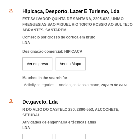
Hipicaça, Desporto, Lazer E Turismo, Lda
EST SALVADOR QUINTA DE SANTANA, 2205-028
,
UNIAO
FREGUESIAS SAO MIGUEL RIO TORTO ROSSIO AO SUL TEJO
ABRANTES
,
SANTAREM
Comércio por grosso de cortiça em bruto
LDA
Designação comercial: HIPICAÇA
Ver empresa
Ver no Mapa
Matches in the search for:
Activity categories: ...
oneida,
cosidos a mano,
zapato de caza
...
De.gaveto, Lda
R DO ALTO DO CASTELO 230, 2890-553
,
ALCOCHETE
,
SETUBAL
Atividades de engenharia e técnicas afins
LDA