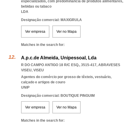
especializados, com predominância de produtos alimentares,
bebidas ou tabaco
LDA
Designação comercial: MAXIGRULA
Ver empresa
Ver no Mapa
Matches in the search for:
A.p.c.de Almeida, Unipessoal, Lda
R DO CAMPO ANTIGO 18 R/C ESQ., 3515-417
,
ABRAVESES
VISEU
,
VISEU
Agentes do comércio por grosso de têxteis, vestuário,
calçado e artigos de couro
UNIP
Designação comercial: BOUTIQUE PINGUIM
Ver empresa
Ver no Mapa
Matches in the search for: