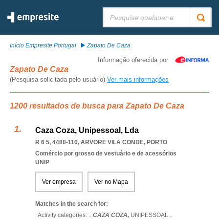
Pesquisar:
Início Empresite Portugal
Zapato De Caza
Informação oferecida por
Zapato De Caza
(Pesquisa solicitada pelo usuário)
Ver mais informações
1200 resultados de busca para Zapato De Caza
Caza Coza, Unipessoal, Lda
R 6 5, 4480-110
,
ARVORE VILA CONDE
,
PORTO
Comércio por grosso de vestuário e de acessórios
UNIP
Ver empresa
Ver no Mapa
Matches in the search for:
Activity categories: ...
CAZA COZA,
UNIPESSOAL
...