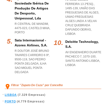
Sociedade Ibérica De
FERREIRA 13 2ºESQ.,
Produção De Artigos
1495-139, UNIÃO DAS
FREGUESIAS DE ALGES
,
De Desporto,
UNIAO FREGUESIAS
Unipessoal, Lda
ALGES LINDA A VELHA
R CENTRAL DE MANDIM,
CRUZ QUEBRADA
4475-023
,
CASTELO MAIA
,
DAFUNDO OEIRAS
,
PORTO
LISBOA
Sata Internacional -
Deloitte Technology,
Azores Airlines, S.a.
S.a.
R DOUTOR JOSÉ BRUNO
AV ENGENHEIRO DUARTE
TAVARES CARREIRO 6 9º,
PACHECO 7, 1070-100
,
9500-119
,
SAO PEDRO
SANTO ANTONIO LISBOA
,
PONTA DELGADA
,
ILHA
LISBOA
SAO MIGUEL PONTA
DELGADA
Filtrar "Zapato De Caza" por Concelho
LISBOA
(7.329 Empresas)
PORTO
(4.779 Empresas)