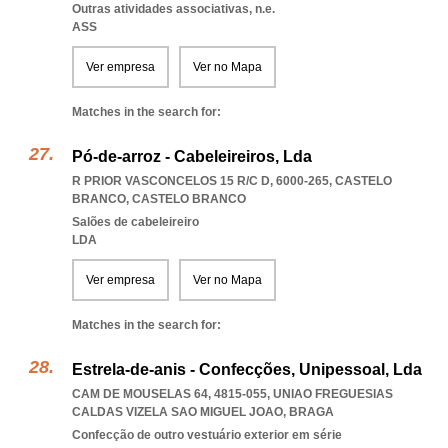
Outras atividades associativas, n.e.
ASS
Ver empresa
Ver no Mapa
Matches in the search for:
Pó-de-arroz - Cabeleireiros, Lda
R PRIOR VASCONCELOS 15 R/C D, 6000-265
,
CASTELO
BRANCO
,
CASTELO BRANCO
Salões de cabeleireiro
LDA
Ver empresa
Ver no Mapa
Matches in the search for:
Estrela-de-anis - Confecções, Unipessoal, Lda
CAM DE MOUSELAS 64, 4815-055
,
UNIAO FREGUESIAS
CALDAS VIZELA SAO MIGUEL JOAO
,
BRAGA
Confecção de outro vestuário exterior em série