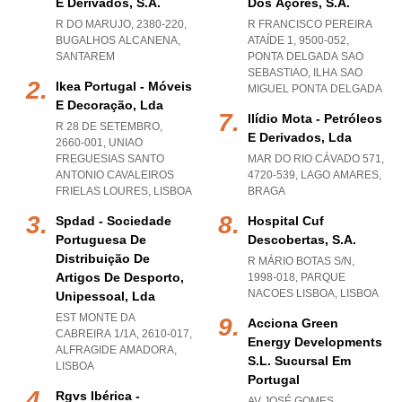
E Derivados, S.a.
Dos Açores, S.a.
R DO MARUJO, 2380-220
,
R FRANCISCO PEREIRA
BUGALHOS ALCANENA
,
ATAÍDE 1, 9500-052
,
SANTAREM
PONTA DELGADA SAO
SEBASTIAO
,
ILHA SAO
Ikea Portugal - Móveis
MIGUEL PONTA DELGADA
E Decoração, Lda
Ilídio Mota - Petróleos
R 28 DE SETEMBRO,
E Derivados, Lda
2660-001
,
UNIAO
FREGUESIAS SANTO
MAR DO RIO CÁVADO 571,
ANTONIO CAVALEIROS
4720-539
,
LAGO AMARES
,
FRIELAS LOURES
,
LISBOA
BRAGA
Spdad - Sociedade
Hospital Cuf
Portuguesa De
Descobertas, S.a.
Distribuição De
R MÁRIO BOTAS S/N,
Artigos De Desporto,
1998-018
,
PARQUE
NACOES LISBOA
,
LISBOA
Unipessoal, Lda
EST MONTE DA
Acciona Green
CABREIRA 1/1A, 2610-017
,
Energy Developments
ALFRAGIDE AMADORA
,
S.l. Sucursal Em
LISBOA
Portugal
Rgvs Ibérica -
AV JOSÉ GOMES