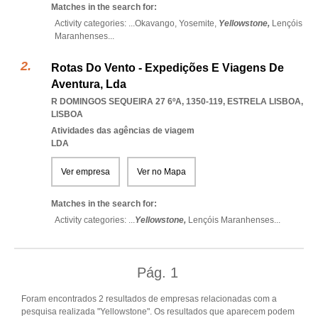
Matches in the search for:
Activity categories: ...
Okavango,
Yosemite,
Yellowstone,
Lençóis
Maranhenses
...
Rotas Do Vento - Expedições E Viagens De
Aventura, Lda
R DOMINGOS SEQUEIRA 27 6ºA, 1350-119
,
ESTRELA LISBOA
,
LISBOA
Atividades das agências de viagem
LDA
Ver empresa
Ver no Mapa
Matches in the search for:
Activity categories: ...
Yellowstone,
Lençóis Maranhenses
...
Pág.
1
Foram encontrados 2 resultados de empresas relacionadas com a
pesquisa realizada "Yellowstone". Os resultados que aparecem podem