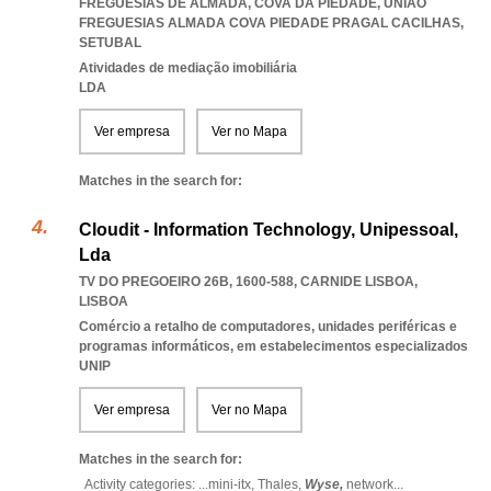
FREGUESIAS DE ALMADA, COVA DA PIEDADE
,
UNIAO
FREGUESIAS ALMADA COVA PIEDADE PRAGAL CACILHAS
,
SETUBAL
Atividades de mediação imobiliária
LDA
Ver empresa
Ver no Mapa
Matches in the search for:
Cloudit - Information Technology, Unipessoal,
Lda
TV DO PREGOEIRO 26B, 1600-588
,
CARNIDE LISBOA
,
LISBOA
Comércio a retalho de computadores, unidades periféricas e
programas informáticos, em estabelecimentos especializados
UNIP
Ver empresa
Ver no Mapa
Matches in the search for:
Activity categories: ...
mini-itx,
Thales,
Wyse,
network
...