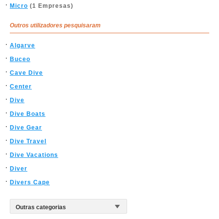
Micro
(1 Empresas)
Outros utilizadores pesquisaram
Algarve
Buceo
Cave Dive
Center
Dive
Dive Boats
Dive Gear
Dive Travel
Dive Vacations
Diver
Divers Cape