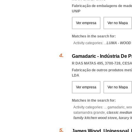
Fabricação de embalagens de made
UNIP
Ver empresa
Ver no Mapa
Matches in the search for:
Activity categories: ...
LUMA - WOOD
Gamadaric - Indústria De P
R DAS MATAS 495, 3700-728
,
CESA
Fabricação de outros produtos metál
LDA
Ver empresa
Ver no Mapa
Matches in the search for:
Activity categories: ...
gamadaric,
wo
salamandra grande,
classic mediu
family kitchen wood stove,
luxury 
James Wood, Unipessoal,