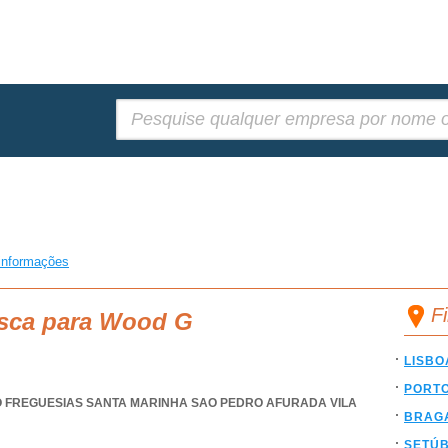
Pesquisar:
informações
F
usca para Wood G
LISBO
PORT
O FREGUESIAS SANTA MARINHA SAO PEDRO AFURADA VILA
BRAG
SETÚ