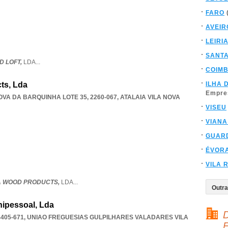
FARO
AVEIR
LEIRI
SANT
 LOFT,
LDA
...
COIM
ts, Lda
ILHA 
Empre
VA DA BARQUINHA LOTE 35, 2260-067
,
ATALAIA VILA NOVA
VISEU
VIANA
GUAR
ÉVOR
VILA 
CA WOOD PRODUCTS,
LDA
...
ipessoal, Lda
D
405-671
,
UNIAO FREGUESIAS GULPILHARES VALADARES VILA
F