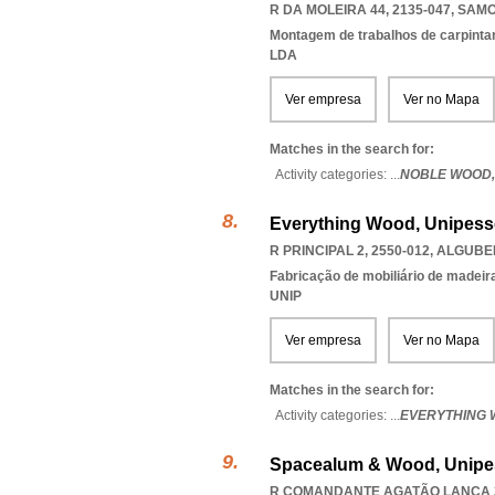
R DA MOLEIRA 44, 2135-047
,
SAMO
Montagem de trabalhos de carpintari
LDA
Ver empresa
Ver no Mapa
Matches in the search for:
Activity categories: ...
NOBLE WOOD
Everything Wood, Unipess
R PRINCIPAL 2, 2550-012
,
ALGUBE
Fabricação de mobiliário de madeira
UNIP
Ver empresa
Ver no Mapa
Matches in the search for:
Activity categories: ...
EVERYTHING 
Spacealum & Wood, Unipe
R COMANDANTE AGATÃO LANÇA 31