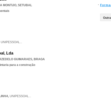
A MONTIJO
,
SETUBAL
Forma
mentais
,
UNIPESSOAL
...
al, Lda
RZEDELO GUIMARAES
,
BRAGA
intaria para a construção
INHA,
UNIPESSOAL
...