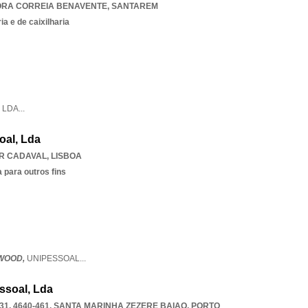
RA CORREIA BENAVENTE
,
SANTAREM
a e de caixilharia
,
LDA
...
oal, Lda
R CADAVAL
,
LISBOA
 para outros fins
WOOD,
UNIPESSOAL
...
ssoal, Lda
, 4640-461
,
SANTA MARINHA ZEZERE BAIAO
,
PORTO