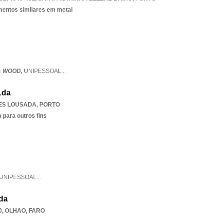
ementos similares em metal
& WOOD,
UNIPESSOAL
...
Lda
ES LOUSADA
,
PORTO
 para outros fins
UNIPESSOAL
...
da
0
,
OLHAO
,
FARO