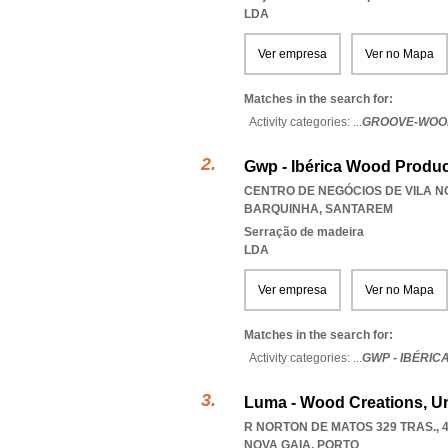
LDA
Ver empresa
Ver no Mapa
Matches in the search for:
Activity categories: ...
GROOVE-WOOD
Gwp - Ibérica Wood Produc
CENTRO DE NEGÓCIOS DE VILA NO
BARQUINHA
,
SANTAREM
Serração de madeira
LDA
Ver empresa
Ver no Mapa
Matches in the search for:
Activity categories: ...
GWP - IBÉRI
Luma - Wood Creations, Un
R NORTON DE MATOS 329 TRAS., 4
NOVA GAIA
,
PORTO