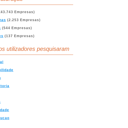
(43.743 Empresas)
nas
(2.253 Empresas)
s
(544 Empresas)
es
(137 Empresas)
os utilizadores pesquisaram
al
ilidade
o
toria
n
idade
rucao