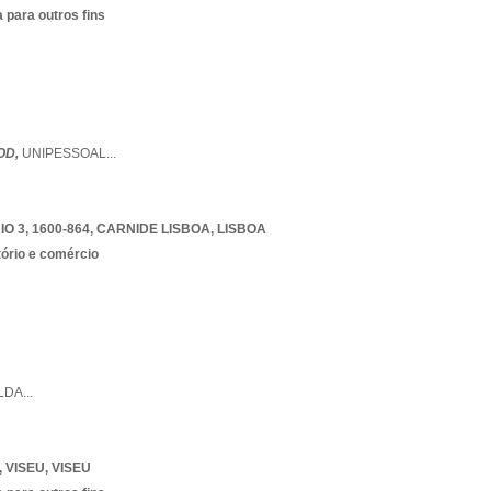
 para outros fins
OD,
UNIPESSOAL
...
O 3, 1600-864
,
CARNIDE LISBOA
,
LISBOA
tório e comércio
LDA
...
,
VISEU
,
VISEU