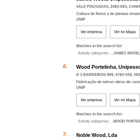
VALE POUSADAS, 2985-065
,
CANH
Cultura de flores e de plantas orna
UNIP
Ver empresa
Ver no Mapa
Matches in the search for:
Activity categories: ...
JAMES WOOD
Wood Portelinha, Unipesso
R 3 BARREIROS 999, 4765-558
,
SE
Fabricação de outras obras de carp
UNIP
Ver empresa
Ver no Mapa
Matches in the search for:
Activity categories: ...
WOOD PORTEL
Noble Wood, Lda