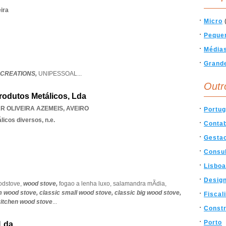
ira
Micro
Peque
Média
Grand
 CREATIONS,
UNIPESSOAL
...
Outr
rodutos Metálicos, Lda
R OLIVEIRA AZEMEIS
,
AVEIRO
Portug
icos diversos, n.e.
Contab
Gesta
Consul
Lisboa
Desig
odstove,
wood stove,
fogao a lenha luxo,
salamandra mÃdia,
m wood stove,
classic small wood stove,
classic big wood stove,
Fiscal
kitchen wood stove
...
Const
Porto
 Lda