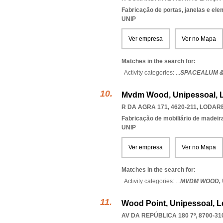
Fabricação de portas, janelas e el
UNIP
Ver empresa
Ver no Mapa
Matches in the search for:
Activity categories: ...
SPACEALUM 
Mvdm Wood, Unipessoal, 
R DA AGRA 171, 4620-211
,
LODAR
Fabricação de mobiliário de madeira
UNIP
Ver empresa
Ver no Mapa
Matches in the search for:
Activity categories: ...
MVDM WOOD,
Wood Point, Unipessoal, L
AV DA REPÚBLICA 180 7º, 8700-31