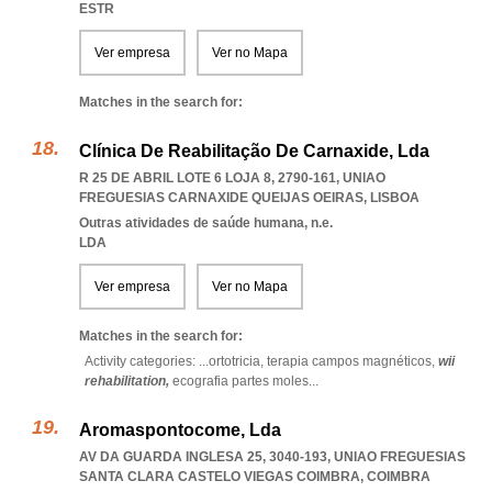
ESTR
Ver empresa
Ver no Mapa
Matches in the search for:
Clínica De Reabilitação De Carnaxide, Lda
R 25 DE ABRIL LOTE 6 LOJA 8, 2790-161
,
UNIAO
FREGUESIAS CARNAXIDE QUEIJAS OEIRAS
,
LISBOA
Outras atividades de saúde humana, n.e.
LDA
Ver empresa
Ver no Mapa
Matches in the search for:
Activity categories: ...
ortotricia,
terapia campos magnéticos,
wii
rehabilitation,
ecografia partes moles
...
Aromaspontocome, Lda
AV DA GUARDA INGLESA 25, 3040-193
,
UNIAO FREGUESIAS
SANTA CLARA CASTELO VIEGAS COIMBRA
,
COIMBRA