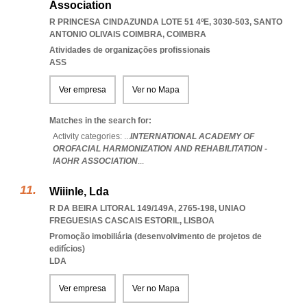
Association
R PRINCESA CINDAZUNDA LOTE 51 4ºE, 3030-503
,
SANTO
ANTONIO OLIVAIS COIMBRA
,
COIMBRA
Atividades de organizações profissionais
ASS
Ver empresa
Ver no Mapa
Matches in the search for:
Activity categories: ...
INTERNATIONAL ACADEMY OF
OROFACIAL HARMONIZATION AND REHABILITATION -
IAOHR ASSOCIATION
...
Wiiinle, Lda
R DA BEIRA LITORAL 149/149A, 2765-198
,
UNIAO
FREGUESIAS CASCAIS ESTORIL
,
LISBOA
Promoção imobiliária (desenvolvimento de projetos de
edifícios)
LDA
Ver empresa
Ver no Mapa