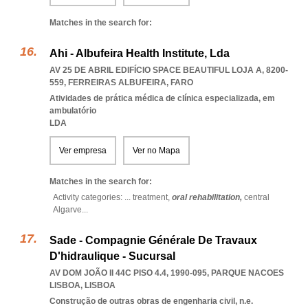
Matches in the search for:
Ahi - Albufeira Health Institute, Lda
AV 25 DE ABRIL EDIFÍCIO SPACE BEAUTIFUL LOJA A, 8200-
559
,
FERREIRAS ALBUFEIRA
,
FARO
Atividades de prática médica de clínica especializada, em
ambulatório
LDA
Ver empresa
Ver no Mapa
Matches in the search for:
Activity categories: ...
treatment,
oral rehabilitation,
central
Algarve
...
Sade - Compagnie Générale De Travaux
D'hidraulique - Sucursal
AV DOM JOÃO II 44C PISO 4.4, 1990-095
,
PARQUE NACOES
LISBOA
,
LISBOA
Construção de outras obras de engenharia civil, n.e.