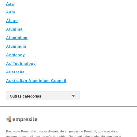
Aac
Aam
Alcan
Alumina
Aluminium
Aluminum
Anglesey
Ap Technology
Australia
Australian Aluminium Council
Empresite Portugal é o maior diretório de empresas de Portugal, que o ajuda a
encontrar novos clientes através da publicação gratuita dos dados de contacto e