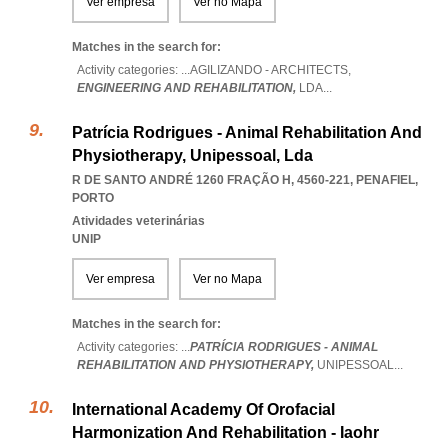
Ver empresa
Ver no Mapa
Matches in the search for:
Activity categories: ...
AGILIZANDO - ARCHITECTS,
ENGINEERING AND REHABILITATION,
LDA
...
Patrícia Rodrigues - Animal Rehabilitation And
Physiotherapy, Unipessoal, Lda
R DE SANTO ANDRÉ 1260 FRAÇÃO H, 4560-221
,
PENAFIEL
,
PORTO
Atividades veterinárias
UNIP
Ver empresa
Ver no Mapa
Matches in the search for:
Activity categories: ...
PATRÍCIA RODRIGUES - ANIMAL
REHABILITATION AND PHYSIOTHERAPY,
UNIPESSOAL
...
International Academy Of Orofacial
Harmonization And Rehabilitation - Iaohr