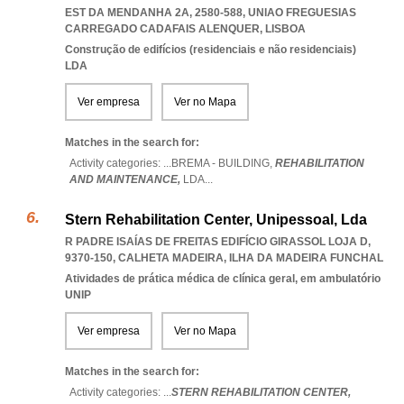
EST DA MENDANHA 2A, 2580-588
,
UNIAO FREGUESIAS
CARREGADO CADAFAIS ALENQUER
,
LISBOA
Construção de edifícios (residenciais e não residenciais)
LDA
Ver empresa
Ver no Mapa
Matches in the search for:
Activity categories: ...
BREMA - BUILDING,
REHABILITATION
AND MAINTENANCE,
LDA
...
Stern Rehabilitation Center, Unipessoal, Lda
R PADRE ISAÍAS DE FREITAS EDIFÍCIO GIRASSOL LOJA D,
9370-150
,
CALHETA MADEIRA
,
ILHA DA MADEIRA FUNCHAL
Atividades de prática médica de clínica geral, em ambulatório
UNIP
Ver empresa
Ver no Mapa
Matches in the search for:
Activity categories: ...
STERN REHABILITATION CENTER,