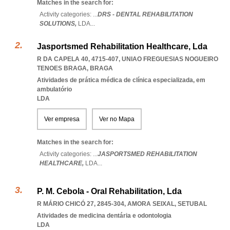
Matches in the search for:
Activity categories: ...
DRS - DENTAL REHABILITATION
SOLUTIONS,
LDA
...
Jasportsmed Rehabilitation Healthcare, Lda
R DA CAPELA 40, 4715-407
,
UNIAO FREGUESIAS NOGUEIRO
TENOES BRAGA
,
BRAGA
Atividades de prática médica de clínica especializada, em
ambulatório
LDA
Ver empresa
Ver no Mapa
Matches in the search for:
Activity categories: ...
JASPORTSMED REHABILITATION
HEALTHCARE,
LDA
...
P. M. Cebola - Oral Rehabilitation, Lda
R MÁRIO CHICÓ 27, 2845-304
,
AMORA SEIXAL
,
SETUBAL
Atividades de medicina dentária e odontologia
LDA