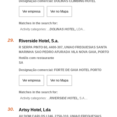
Designação comercial: DOLINAS CLIMBING HOTEL
Ver empresa
Ver no Mapa
Matches in the search for:
Activity categories: ...
DOLINAS HOTEL,
LDA
...
Riverside Hotel, S.a.
R SERPA PINTO 60, 4400-307
,
UNIAO FREGUESIAS SANTA
MARINHA SAO PEDRO AFURADA VILA NOVA GAIA
,
PORTO
Hotéis com restaurante
SA
Designação comercial: FORTE DE GAIA HOTEL PORTO
Ver empresa
Ver no Mapa
Matches in the search for:
Activity categories: ...
RIVERSIDE HOTEL,
S.A.
...
Artsy Hotel, Lda
AV DOM CARLOS I 246, 2750-310
,
UNIAO FREGUESIAS