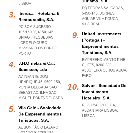
Turismo, S.a.
LISBOA
PQ PEDRAS SALGADAS,
Iberusa - Hotelaria E
5450-140
,
BORNES
AGUIAR VILA POUCA
,
Restauração, S.a.
VILA REAL
PC BOM SUCESSO
105/159 9º, 4150-146
,
United Investments
UNIAO FREGUESIAS
(portugal) -
LORDELO OURO
Empreendimentos
MASSARELOS PORTO
,
Turísticos, S.a.
PORTO
EMPREENDIMENTO PINE
J.h.ornelas & Ca.,
CLIFFS, 8200-380
,
Sucessor, Lda
ALBUFEIRA OLHOS AGUA
,
FARO
AV INFANTE DOM
HENRIQUE 45, 9500-150
,
Salvor - Sociedade De
PONTA DELGADA SAO
Investimento
SEBASTIAO
,
ILHA SAO
Hoteleiro, S.a.
MIGUEL PONTA DELGADA
R JAU 54, 1300-314
,
Vila Galé - Sociedade
ALCANTARA LISBOA
,
De Empreendimentos
LISBOA
Turísticos, S.a.
AL BONIFÁCIO LÁZARO
LOZANO 9, 2780-125,