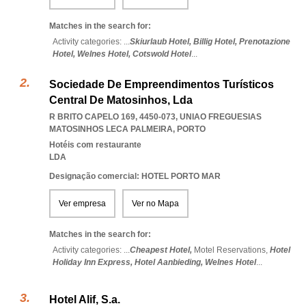
Matches in the search for:
Activity categories: ...
Skiurlaub Hotel,
Billig Hotel,
Prenotazione
Hotel,
Welnes Hotel,
Cotswold Hotel
...
Sociedade De Empreendimentos Turísticos
Central De Matosinhos, Lda
R BRITO CAPELO 169, 4450-073
,
UNIAO FREGUESIAS
MATOSINHOS LECA PALMEIRA
,
PORTO
Hotéis com restaurante
LDA
Designação comercial: HOTEL PORTO MAR
Ver empresa
Ver no Mapa
Matches in the search for:
Activity categories: ...
Cheapest Hotel,
Motel Reservations,
Hotel
Holiday Inn Express,
Hotel Aanbieding,
Welnes Hotel
...
Hotel Alif, S.a.