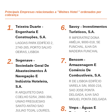
Principais Empresas relacionadas a "Welnes Hotel " ordenados por
cobrança
Teixeira Duarte -
Savoy - Investimentos
Engenharia E
Turísticos, S.a.
Construções, S.a.
R IMPERATRIZ DONA
AMÉLIA, 9000-018
,
SE
LAGOAS PARK EDIFÍCIO 2,
FUNCHAL
,
ILHA DA
2740-265
,
PORTO SALVO
MADEIRA FUNCHAL
OEIRAS
,
LISBOA
Bencom -
Sogenave -
Armazenagem E
Sociedade Geral De
Comércio De
Abastecimentos À
Combustíveis, S.a.
Navegação E
Indústria Hoteleira,
R DE LISBOA EDIFÍCIO
VARELA S/N, 9500-216
,
S.a.
SAO JOSE PONTA
R ARQUITETO DIAS
DELGADA
,
ILHA SAO
COELHO 52/54, 2660-394
,
MIGUEL PONTA DELGADA
UNIAO FREGUESIAS
SANTO ANTAO SAO
Vmps - Águas E
JULIAO TOJAL LOURES
,