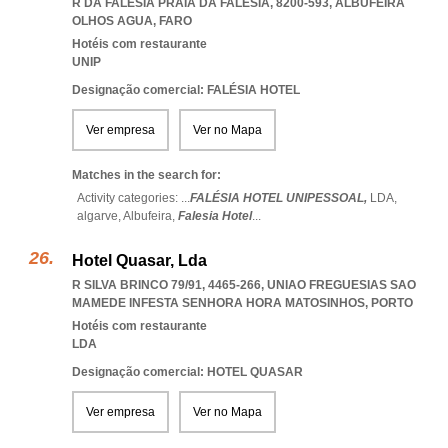
R DA FALÉSIA PRAIA DA FALÉSIA, 8200-593
,
ALBUFEIRA
OLHOS AGUA
,
FARO
Hotéis com restaurante
UNIP
Designação comercial: FALÉSIA HOTEL
Ver empresa
Ver no Mapa
Matches in the search for:
Activity categories: ...
FALÉSIA HOTEL UNIPESSOAL,
LDA,
algarve,
Albufeira,
Falesia Hotel
...
Hotel Quasar, Lda
R SILVA BRINCO 79/91, 4465-266
,
UNIAO FREGUESIAS SAO
MAMEDE INFESTA SENHORA HORA MATOSINHOS
,
PORTO
Hotéis com restaurante
LDA
Designação comercial: HOTEL QUASAR
Ver empresa
Ver no Mapa