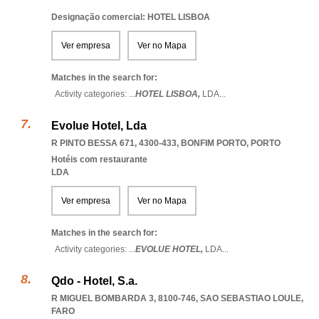
Designação comercial: HOTEL LISBOA
Ver empresa
Ver no Mapa
Matches in the search for:
Activity categories: ...
HOTEL LISBOA,
LDA
...
Evolue Hotel, Lda
R PINTO BESSA 671, 4300-433
,
BONFIM PORTO
,
PORTO
Hotéis com restaurante
LDA
Ver empresa
Ver no Mapa
Matches in the search for:
Activity categories: ...
EVOLUE HOTEL,
LDA
...
Qdo - Hotel, S.a.
R MIGUEL BOMBARDA 3, 8100-746
,
SAO SEBASTIAO LOULE
,
FARO