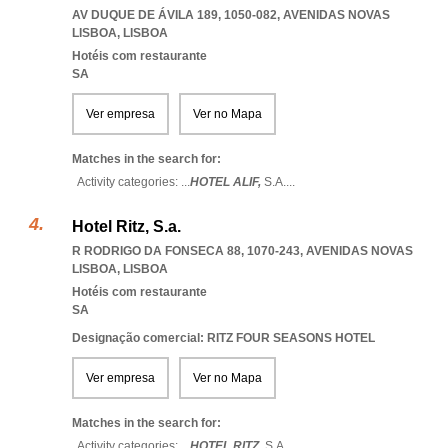
AV DUQUE DE ÁVILA 189, 1050-082
,
AVENIDAS NOVAS
LISBOA
,
LISBOA
Hotéis com restaurante
SA
Ver empresa
Ver no Mapa
Matches in the search for:
Activity categories: ...
HOTEL ALIF,
S.A.
...
Hotel Ritz, S.a.
R RODRIGO DA FONSECA 88, 1070-243
,
AVENIDAS NOVAS
LISBOA
,
LISBOA
Hotéis com restaurante
SA
Designação comercial: RITZ FOUR SEASONS HOTEL
Ver empresa
Ver no Mapa
Matches in the search for:
Activity categories: ...
HOTEL RITZ,
S.A.
...