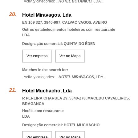
Activity categories: ...
HOTEL BOTÂNICO,
LDA
...
Hotel Miravagos, Lda
EN 109 327, 3840-997
,
CALVAO VAGOS
,
AVEIRO
Outros estabelecimentos hoteleiros com restaurante
LDA
Designação comercial: QUINTA DO ÉDEN
Ver empresa
Ver no Mapa
Matches in the search for:
Activity categories: ...
HOTEL MIRAVAGOS,
LDA
...
Hotel Muchacho, Lda
R PEREIRA CHARULA 29, 5340-278
,
MACEDO CAVALEIROS
,
BRAGANCA
Hotéis com restaurante
LDA
Designação comercial: HOTEL MUCHACHO
Ver empresa
Ver no Mapa