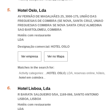
Hotel Oslo, Lda
AV FERNÃO DE MAGALHÃES 25, 3000-175, UNIÃO DAS
FREGUESIAS DE COIMBRA (SE NOVA, SANTA CRUZ
,
UNIAO
FREGUESIAS COIMBRA SE NOVA SANTA CRUZ ALMEDINA
SAO BARTOLOMEU
,
COIMBRA
Hotéis com restaurante
LDA
Designação comercial: HOTEL OSLO
Ver empresa
Ver no Mapa
Matches in the search for:
Activity categories: ...
HOTEL OSLO,
LDA,
reservas online,
hóteis,
hotel em coimbra
...
Hotel Lisboa, Lda
R BARATA SALGUEIRO 5/5A, 1169-066
,
SANTO ANTONIO
LISBOA
,
LISBOA
Hotéis com restaurante
LDA