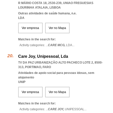
R MÁRIO COSTA 18, 2530-239
,
UNIAO FREGUESIAS
LOURINHA ATALAIA
,
LISBOA
Outras atividades de saúde humana, n.e.
LDA
Ver empresa
Ver no Mapa
Matches in the search for:
Activity categories: ...
CARE MCG,
LDA
...
Care Joy, Unipessoal, Lda
TV DA PAZ URBANIZAÇÃO ALTO PACHECO LOTE 2, 8500-
313
,
PORTIMAO
,
FARO
Atividades de apoio social para pessoas idosas, sem
alojamento
UNIP
Ver empresa
Ver no Mapa
Matches in the search for:
Activity categories: ...
CARE JOY,
UNIPESSOAL
...