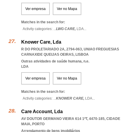
Ver empresa
Ver no Mapa
Matches in the search for:
Activity categories: ...
LWG CARE,
LDA
...
Knower Care, Lda
R DO PROLETARIADO 2A, 2794-063
,
UNIAO FREGUESIAS
CARNAXIDE QUEIJAS OEIRAS
,
LISBOA
Outras atividades de saúde humana, n.e.
LDA
Ver empresa
Ver no Mapa
Matches in the search for:
Activity categories: ...
KNOWER CARE,
LDA
...
Care Account, Lda
AV DOUTOR GERMANO VIEIRA 614 1ºT, 4470-185
,
CIDADE
MAIA
,
PORTO
Arrendamento de bens imobiliários