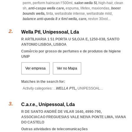
perm,
perform hairscan f 500ml,
salon wella 5l,
high-hair,
clean
sh,
anti-caspa wella care,
espuma,
lifetex,
maxiondas,
boost
bounds wella,
tinta,
wellastrate intense,
wellastrate mild,
balance anti-queda 8 x 6ml wella,
care,
revlon 30vol
...
Wella Ptl, Unipessoal, Lda
R ARTILHARIA 1 51 PORTA U S/LOJA E, 1250-038
,
SANTO
ANTONIO LISBOA
,
LISBOA
Comércio por grosso de perfumes e de produtos de higiene
UNIP
Ver empresa
Ver no Mapa
Matches in the search for:
Activity categories: ...
WELLA PTL,
UNIPESSOAL
...
C.a.r.e., Unipessoal, Lda
R DE SANTO ANDRÉ DE VILAR 1640, 4990-790
,
ASSOCIACAO FREGUESIAS VALE NEIVA PONTE LIMA
,
VIANA
DO CASTELO
Outras atividades de telecomunicações