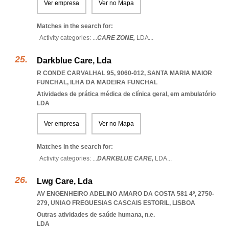
Ver empresa
Ver no Mapa
Matches in the search for:
Activity categories: ...
CARE ZONE,
LDA
...
Darkblue Care, Lda
R CONDE CARVALHAL 95, 9060-012
,
SANTA MARIA MAIOR
FUNCHAL
,
ILHA DA MADEIRA FUNCHAL
Atividades de prática médica de clínica geral, em ambulatório
LDA
Ver empresa
Ver no Mapa
Matches in the search for:
Activity categories: ...
DARKBLUE CARE,
LDA
...
Lwg Care, Lda
AV ENGENHEIRO ADELINO AMARO DA COSTA 581 4º, 2750-
279
,
UNIAO FREGUESIAS CASCAIS ESTORIL
,
LISBOA
Outras atividades de saúde humana, n.e.
LDA