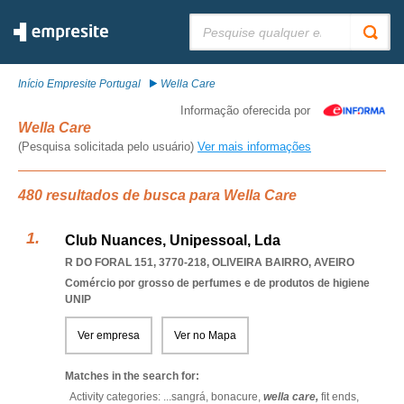
Pesquisar:
Início Empresite Portugal
Wella Care
Informação oferecida por
Wella Care
(Pesquisa solicitada pelo usuário)
Ver mais informações
480 resultados de busca para Wella Care
Club Nuances, Unipessoal, Lda
R DO FORAL 151, 3770-218
,
OLIVEIRA BAIRRO
,
AVEIRO
Comércio por grosso de perfumes e de produtos de higiene
UNIP
Ver empresa
Ver no Mapa
Matches in the search for:
Activity categories: ...
sangrá,
bonacure,
wella care,
fit ends,