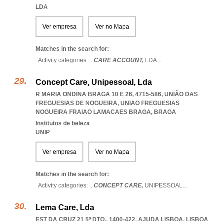
LDA
Ver empresa
Ver no Mapa
Matches in the search for:
Activity categories: ...
CARE ACCOUNT,
LDA
...
Concept Care, Unipessoal, Lda
R MARIA ONDINA BRAGA 10 E 26, 4715-586, UNIÃO DAS
FREGUESIAS DE NOGUEIRA
,
UNIAO FREGUESIAS
NOGUEIRA FRAIAO LAMACAES BRAGA
,
BRAGA
Institutos de beleza
UNIP
Ver empresa
Ver no Mapa
Matches in the search for:
Activity categories: ...
CONCEPT CARE,
UNIPESSOAL
...
Lema Care, Lda
EST DA CRUZ 21 5º DTO., 1400-422
,
AJUDA LISBOA
,
LISBOA