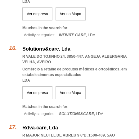
LDA
Ver empresa
Ver no Mapa
Matches in the search for:
Activity categories: ...
INFINITE CARE,
LDA
...
Solutions&care, Lda
R VALE DO TOJINHO 24, 3850-447
,
ANGEJA ALBERGARIA
VELHA
,
AVEIRO
Comércio a retalho de produtos médicos e ortopédicos, em
estabelecimentos especializados
LDA
Ver empresa
Ver no Mapa
Matches in the search for:
Activity categories: ...
SOLUTIONS&CARE,
LDA
...
Rdva-care, Lda
R MAJOR NEUTEL DE ABREU 9 6ºB, 1500-409
,
SAO