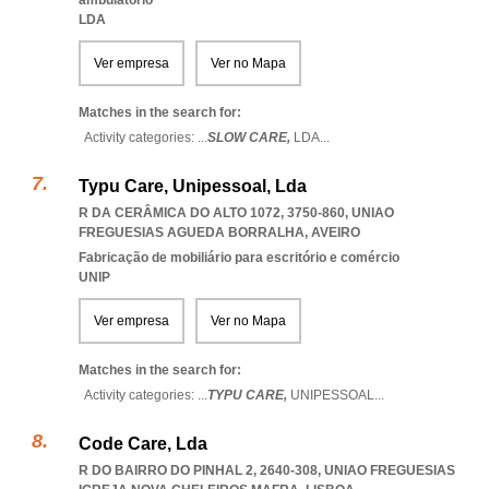
ambulatório
LDA
Ver empresa
Ver no Mapa
Matches in the search for:
Activity categories: ...
SLOW CARE,
LDA
...
Typu Care, Unipessoal, Lda
R DA CERÂMICA DO ALTO 1072, 3750-860
,
UNIAO
FREGUESIAS AGUEDA BORRALHA
,
AVEIRO
Fabricação de mobiliário para escritório e comércio
UNIP
Ver empresa
Ver no Mapa
Matches in the search for:
Activity categories: ...
TYPU CARE,
UNIPESSOAL
...
Code Care, Lda
R DO BAIRRO DO PINHAL 2, 2640-308
,
UNIAO FREGUESIAS