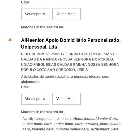
UNIP
Ver empresa
Ver no Mapa
Matches in the search for:
All4senior, Apoio Domiciliário Personalizado,
Unipessoal, Lda
R DO JASMIM 28, 2500-179, UNIÃO DAS FREGUESIAS DE
CALDAS DA RAINHA - NOSSA SENHORA DO POPULO
,
UNIAO FREGUESIAS CALDAS RAINHA NOSSA SENHORA
POPULO COTO SAO GREGORIO
,
LEIRIA
Atividades de apoio social para pessoas idosas, sem
alojamento
UNIP
Ver empresa
Ver no Mapa
Matches in the search for:
Activity categories: ...
retirement,
Home Instead Senior Care,
senior home care,
senior home care services,
home health
care,
in-home care,
in-home senior care,
Alzheimers Care,