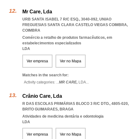
Mr Care, Lda
URB SANTA ISABEL 7 R/C ESQ., 3040-092
,
UNIAO
FREGUESIAS SANTA CLARA CASTELO VIEGAS COIMBRA
,
COIMBRA
Comércio a retalho de produtos farmacêuticos, em
estabelecimentos especializados
LDA
Ver empresa
Ver no Mapa
Matches in the search for:
Activity categories: ...
MR CARE,
LDA
...
Crânio Care, Lda
R DAS ESCOLAS PRIMÁRIAS BLOCO 3 R/C DTO., 4805-020
,
BRITO GUIMARAES
,
BRAGA
Atividades de medicina dentária e odontologia
LDA
Ver empresa
Ver no Mapa