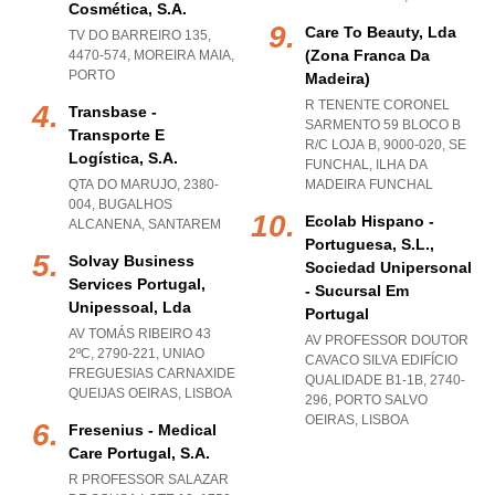
Cosmética, S.a.
Care To Beauty, Lda
TV DO BARREIRO 135,
(zona Franca Da
4470-574
,
MOREIRA MAIA
,
PORTO
Madeira)
R TENENTE CORONEL
Transbase -
SARMENTO 59 BLOCO B
Transporte E
R/C LOJA B, 9000-020
,
SE
Logística, S.a.
FUNCHAL
,
ILHA DA
QTA DO MARUJO, 2380-
MADEIRA FUNCHAL
004
,
BUGALHOS
Ecolab Hispano -
ALCANENA
,
SANTAREM
Portuguesa, S.l.,
Solvay Business
Sociedad Unipersonal
Services Portugal,
- Sucursal Em
Unipessoal, Lda
Portugal
AV TOMÁS RIBEIRO 43
AV PROFESSOR DOUTOR
2ºC, 2790-221
,
UNIAO
CAVACO SILVA EDIFÍCIO
FREGUESIAS CARNAXIDE
QUALIDADE B1-1B, 2740-
QUEIJAS OEIRAS
,
LISBOA
296
,
PORTO SALVO
OEIRAS
,
LISBOA
Fresenius - Medical
Care Portugal, S.a.
R PROFESSOR SALAZAR