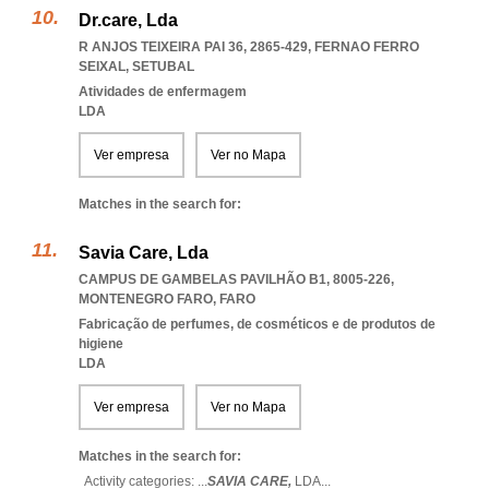
Dr.care, Lda
R ANJOS TEIXEIRA PAI 36, 2865-429
,
FERNAO FERRO
SEIXAL
,
SETUBAL
Atividades de enfermagem
LDA
Ver empresa
Ver no Mapa
Matches in the search for:
Savia Care, Lda
CAMPUS DE GAMBELAS PAVILHÃO B1, 8005-226
,
MONTENEGRO FARO
,
FARO
Fabricação de perfumes, de cosméticos e de produtos de
higiene
LDA
Ver empresa
Ver no Mapa
Matches in the search for:
Activity categories: ...
SAVIA CARE,
LDA
...