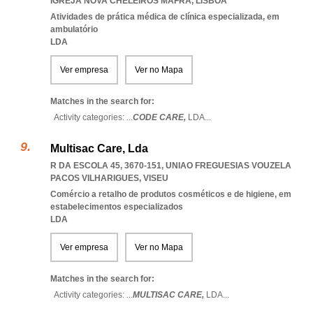
IGREJA NOVA CHELEIROS MAFRA
,
LISBOA
Atividades de prática médica de clínica especializada, em
ambulatório
LDA
Ver empresa
Ver no Mapa
Matches in the search for:
Activity categories: ...
CODE CARE,
LDA
...
Multisac Care, Lda
R DA ESCOLA 45, 3670-151
,
UNIAO FREGUESIAS VOUZELA
PACOS VILHARIGUES
,
VISEU
Comércio a retalho de produtos cosméticos e de higiene, em
estabelecimentos especializados
LDA
Ver empresa
Ver no Mapa
Matches in the search for:
Activity categories: ...
MULTISAC CARE,
LDA
...