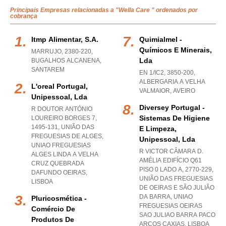
Principais Empresas relacionadas a "Wella Care " ordenados por
cobrança
Itmp Alimentar, S.a.
Quimialmel -
Químicos E Minerais,
MARRUJO, 2380-220
,
Lda
BUGALHOS ALCANENA
,
SANTAREM
EN 1/IC2, 3850-200
,
ALBERGARIA A VELHA
L'oreal Portugal,
VALMAIOR
,
AVEIRO
Unipessoal, Lda
Diversey Portugal -
R DOUTOR ANTÓNIO
Sistemas De Higiene
LOUREIRO BORGES 7,
1495-131, UNIÃO DAS
E Limpeza,
FREGUESIAS DE ALGES
,
Unipessoal, Lda
UNIAO FREGUESIAS
R VICTOR CÂMARA D.
ALGES LINDA A VELHA
AMÉLIA EDIFÍCIO Q61
CRUZ QUEBRADA
PISO 0 LADO A, 2770-229,
DAFUNDO OEIRAS
,
UNIÃO DAS FREGUESIAS
LISBOA
DE OEIRAS E SÃO JULIÃO
DA BARRA
,
UNIAO
Pluricosmética -
FREGUESIAS OEIRAS
Comércio De
SAO JULIAO BARRA PACO
Produtos De
ARCOS CAXIAS
,
LISBOA