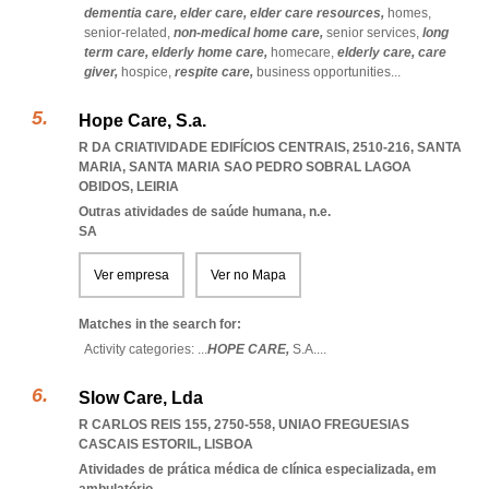
dementia care,
elder care,
elder care resources,
homes,
senior-related,
non-medical home care,
senior services,
long
term care,
elderly home care,
homecare,
elderly care,
care
giver,
hospice,
respite care,
business opportunities
...
Hope Care, S.a.
R DA CRIATIVIDADE EDIFÍCIOS CENTRAIS, 2510-216, SANTA
MARIA
,
SANTA MARIA SAO PEDRO SOBRAL LAGOA
OBIDOS
,
LEIRIA
Outras atividades de saúde humana, n.e.
SA
Ver empresa
Ver no Mapa
Matches in the search for:
Activity categories: ...
HOPE CARE,
S.A.
...
Slow Care, Lda
R CARLOS REIS 155, 2750-558
,
UNIAO FREGUESIAS
CASCAIS ESTORIL
,
LISBOA
Atividades de prática médica de clínica especializada, em