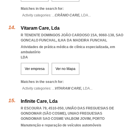
Matches in the search for:
Activity categories: ...
CRÂNIO CARE,
LDA
...
Vitaram Care, Lda
R TENENTE DOMINGOS JOÃO CARDOSO 15A, 9060-138
,
SAO
GONCALO FUNCHAL
,
ILHA DA MADEIRA FUNCHAL
Atividades de prática médica de clínica especializada, em
ambulatório
LDA
Ver empresa
Ver no Mapa
Matches in the search for:
Activity categories: ...
VITARAM CARE,
LDA
...
Infinite Care, Lda
R ESCOURA 79, 4510-050, UNIÃO DAS FREGUESIAS DE
GONDOMAR (SÃO COSME)
,
UNIAO FREGUESIAS
GONDOMAR SAO COSME VALBOM JOVIM
,
PORTO
Manutenção e reparação de veículos automóveis