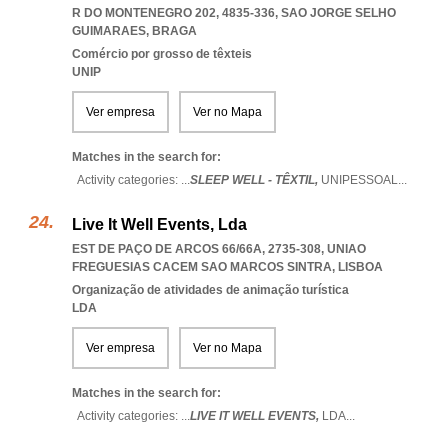
R DO MONTENEGRO 202, 4835-336
,
SAO JORGE SELHO
GUIMARAES
,
BRAGA
Comércio por grosso de têxteis
UNIP
Ver empresa
Ver no Mapa
Matches in the search for:
Activity categories: ...
SLEEP WELL - TÊXTIL,
UNIPESSOAL
...
Live It Well Events, Lda
EST DE PAÇO DE ARCOS 66/66A, 2735-308
,
UNIAO
FREGUESIAS CACEM SAO MARCOS SINTRA
,
LISBOA
Organização de atividades de animação turística
LDA
Ver empresa
Ver no Mapa
Matches in the search for:
Activity categories: ...
LIVE IT WELL EVENTS,
LDA
...