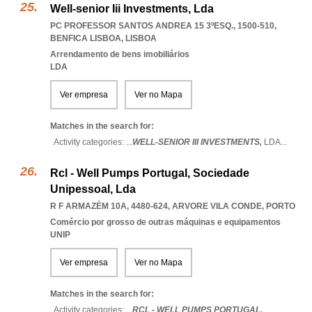
Well-senior Iii Investments, Lda
PC PROFESSOR SANTOS ANDREA 15 3ºESQ., 1500-510
,
BENFICA LISBOA
,
LISBOA
Arrendamento de bens imobiliários
LDA
Ver empresa
Ver no Mapa
Matches in the search for:
Activity categories: ...
WELL-SENIOR III INVESTMENTS,
LDA
...
Rcl - Well Pumps Portugal, Sociedade
Unipessoal, Lda
R F ARMAZÉM 10A, 4480-624
,
ARVORE VILA CONDE
,
PORTO
Comércio por grosso de outras máquinas e equipamentos
UNIP
Ver empresa
Ver no Mapa
Matches in the search for:
Activity categories: ...
RCL - WELL PUMPS PORTUGAL,