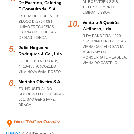
AL ROENTGEN 2 2ºB,
De Eventos, Catering
1600-759
,
CARNIDE
E Consultoria, S.a.
LISBOA
,
LISBOA
EST DA OUTORELA 118
BLOCO D, 2794-084
,
Ventura & Queirós -
UNIAO FREGUESIAS
Wellness, Lda
CARNAXIDE QUEIJAS
R DA BANDEIRA, 4900-
OEIRAS
,
LISBOA
462
,
UNIAO FREGUESIAS
VIANA CASTELO SANTA
Júlio Nogueira
MARIA MAIOR
Rodrigues & Ca., Lda
MONSERRATE MEADELA
,
LG DE ARCOZELO 416,
VIANA DO CASTELO
4410-455
,
ARCOZELO
VILA NOVA GAIA
,
PORTO
Marinho Oliveira S.a.
ZN INDUSTRIAL DO
SOCORRO LOTE 10, 4820-
011
,
SAO GENS FAFE
,
BRAGA
Filtrar "Well" por Concelho
LISBOA
(104 Empresas)