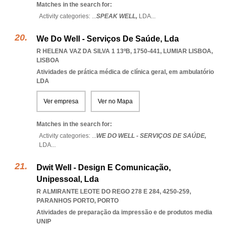
Matches in the search for:
Activity categories: ...
SPEAK WELL,
LDA
...
We Do Well - Serviços De Saúde, Lda
R HELENA VAZ DA SILVA 1 13ºB, 1750-441
,
LUMIAR LISBOA
,
LISBOA
Atividades de prática médica de clínica geral, em ambulatório
LDA
Ver empresa
Ver no Mapa
Matches in the search for:
Activity categories: ...
WE DO WELL - SERVIÇOS DE SAÚDE,
LDA
...
Dwit Well - Design E Comunicação,
Unipessoal, Lda
R ALMIRANTE LEOTE DO REGO 278 E 284, 4250-259
,
PARANHOS PORTO
,
PORTO
Atividades de preparação da impressão e de produtos media
UNIP