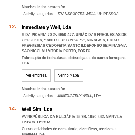
Matches in the search for:
Activity categories: ...
TRANSPORTES WELL,
UNIPESSOAL
...
Immediately Well, Lda
R DA PICARIA 70 2º, 4050-477, UNIÃO DAS FREGUESIAS DE
CEDOFEITA, SANTO ILDEFONSO, SE, MIRAGAIA
,
UNIAO
FREGUESIAS CEDOFEITA SANTO ILDEFONSO SE MIRAGAIA
SAO NICOLAU VITORIA PORTO
,
PORTO
Fabricação de fechaduras, dobradiças e de outras ferragens
LDA
Ver empresa
Ver no Mapa
Matches in the search for:
Activity categories: ...
IMMEDIATELY WELL,
LDA
...
Well Sim, Lda
AV REPÚBLICA DA BULGÁRIA 15 7B, 1950-442
,
MARVILA
LISBOA
,
LISBOA
Outras atividades de consultoria, científicas, técnicas e
similares, n.e.