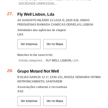
SOCIEDADE UNIPESSOAL
...
Fly Well Lisbon, Lda
AV AUGUSTO HILÁRIO 13 LOJA D, 2620-528
,
UNIAO
FREGUESIAS RAMADA CANECAS ODIVELAS
,
LISBOA
Atividades das agências de viagem
LDA
Ver empresa
Ver no Mapa
Matches in the search for:
Activity categories: ...
FLY WELL LISBON,
LDA
...
Grupo Motard Not Well
R ELIAS GARCIA 12 1º, 2330-151
,
NOSSA SENHORA FATIMA
ENTRONCAMENTO
,
SANTAREM
Associações culturais e recreativas
ASS
Ver empresa
Ver no Mapa