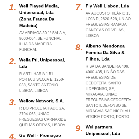
Well Played Media,
Fly Well Lisbon, Lda
Unipessoal, Lda
AV AUGUSTO HILÁRIO 13
(zona Franca Da
LOJA D, 2620-528
,
UNIAO
FREGUESIAS RAMADA
Madeira)
CANECAS ODIVELAS
,
AV ARRIAGA 30 1º SALA A,
LISBOA
9000-064
,
SE FUNCHAL
,
ILHA DA MADEIRA
Alberto Mendonça
FUNCHAL
Ferreira Da Silva &
Filhos, Lda
Wella Ptl, Unipessoal,
Lda
R SÁ DA BANDEIRA 409,
4000-435, UNIÃO DAS
R ARTILHARIA 1 51
FREGUESIAS DE
PORTA U S/LOJA E, 1250-
CEDOFEITA, SANTO
038
,
SANTO ANTONIO
ILDEFONSO, SE,
LISBOA
,
LISBOA
MIRAGAIA
,
UNIAO
FREGUESIAS CEDOFEITA
Wellow Network, S.a.
SANTO ILDEFONSO SE
R DO PROLETARIADO 2A,
MIRAGAIA SAO NICOLAU
2794-063
,
UNIAO
VITORIA PORTO
,
PORTO
FREGUESIAS CARNAXIDE
QUEIJAS OEIRAS
,
LISBOA
Wellpartners,
Unipessoal, Lda
Go Well - Promoção