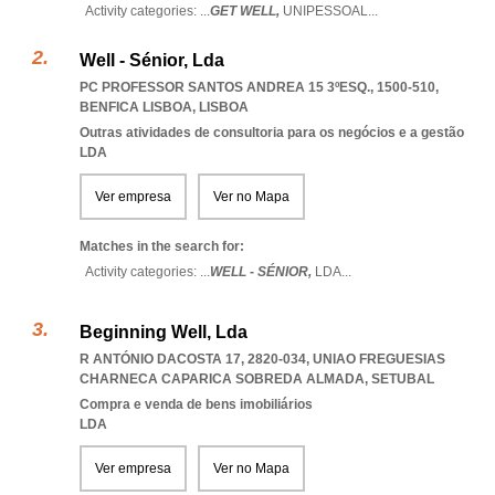
Activity categories: ...
GET WELL,
UNIPESSOAL
...
Well - Sénior, Lda
PC PROFESSOR SANTOS ANDREA 15 3ºESQ., 1500-510
,
BENFICA LISBOA
,
LISBOA
Outras atividades de consultoria para os negócios e a gestão
LDA
Ver empresa
Ver no Mapa
Matches in the search for:
Activity categories: ...
WELL - SÉNIOR,
LDA
...
Beginning Well, Lda
R ANTÓNIO DACOSTA 17, 2820-034
,
UNIAO FREGUESIAS
CHARNECA CAPARICA SOBREDA ALMADA
,
SETUBAL
Compra e venda de bens imobiliários
LDA
Ver empresa
Ver no Mapa