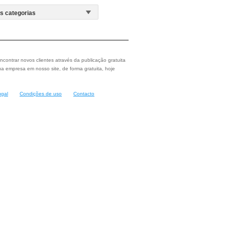
ncontrar novos clientes através da publicação gratuita
a empresa em nosso site, de forma gratuita, hoje
ugal
Condições de uso
Contacto