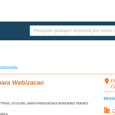
Pesquisar:
informações
F
 para Webizacao
C
BRAG
ºTRÁS, 4715-595
,
UNIAO FREGUESIAS NOGUEIRO TENOES
D
mática