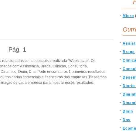
F
Micro
Outr
Assist
Pág.
1
Braga
Clinic
 relacionadas com a pesquisa realizada "Webizacao". Os
nados com Assistencia, Braga, Clinicas, Consultoria,
Consul
Dinamico, Dmin, Dns. Pode encontrar os 1 primeiros resultados
e outros dados comerciais e financeiros das empresas. Baseamos
Desen
inação de cada empresa para mostrar esses resultados.
Diario
Dimin
Dinam
Dmin
Dns
Ecomm