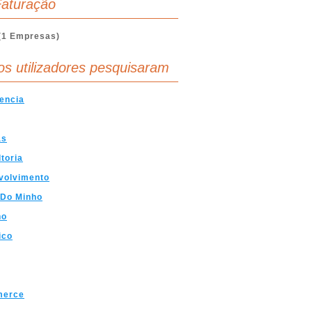
aturação
(1 Empresas)
os utilizadores pesquisaram
encia
as
toria
volvimento
 Do Minho
ho
ico
erce