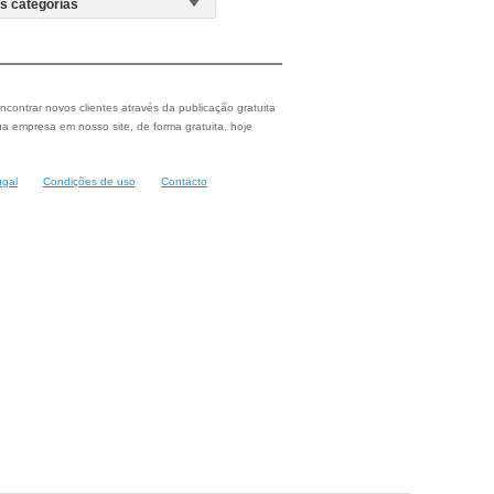
ncontrar novos clientes através da publicação gratuita
a empresa em nosso site, de forma gratuita, hoje
ugal
Condições de uso
Contacto