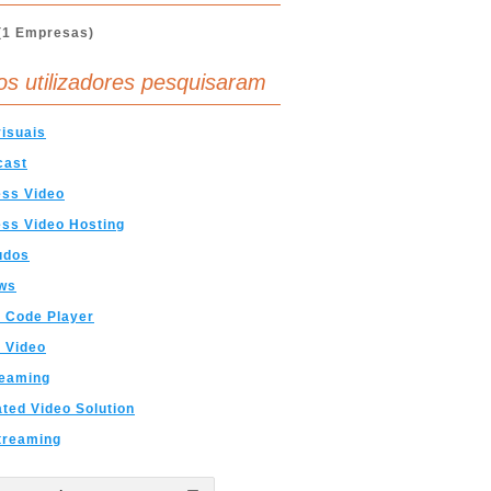
(1 Empresas)
os utilizadores pesquisaram
isuais
cast
ess Video
ss Video Hosting
udos
ws
 Code Player
 Video
reaming
ated Video Solution
treaming