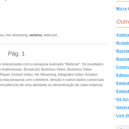
Micro
Outr
Audiov
ces,
live streaming,
webinar,
webcast
...
Broad
Busin
Pág.
1
Busine
 relacionadas com a pesquisa realizada "Webinar". Os resultados
Conte
Audiovisuais, Broadcast, Business Video, Business Video
ayer, Embed Video, Hd Streaming, Integrated Video Solution.
Edbne
a esta pesquisa com o telefone, direção e outros dados comerciais
Embed
oincidências de uma atividade ou denominação de cada empresa
Embed
Hd St
Integr
Live S