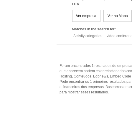
LDA
Ver empresa
Ver no Mapa
Matches in the search for:
Activity categories: ...
video conferen
Foram encontrados 1 resultados de empresas
que aparecem podem estar relacionados com 
Hosting, Conteudos, Edbnews, Embed Code Pl
Pode encontrar os 1 primeiros resultados par
e financeiros das empresas. Baseamos em c
para mostrar esses resultados.