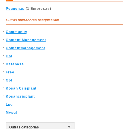
Pequenas
(1 Empresas)
Outros utilizadores pesquisaram
Community
Content Management
Contentmanagement
Cpi
Database
Free
Gpl
Kosan Crisplant
Kosancrisplant
Lpg
Mysql