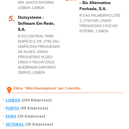
- Sic Alternativa
069
,
SANTO ANTONIO
LISBOA
,
LISBOA
Fechada, S.a.
R DAS PALMEIRAS LOTE
Outsystems -
3, 2750-005
,
UNIAO
Software Em Rede,
FREGUESIAS CASCAIS
S.a.
ESTORIL
,
LISBOA
R DO CENTRAL PARK
EDIFÍCIO 2 2ºA, 2795-242,
UNIÃO DAS FREGUESIAS
DE ALGES
,
UNIAO
FREGUESIAS ALGES
LINDA A VELHA CRUZ
QUEBRADA DAFUNDO
OEIRAS
,
LISBOA
Filtrar "Web Development" por Concelho
LISBOA
(254 Empresas)
PORTO
(99 Empresas)
FARO
(39 Empresas)
SETÚBAL
(36 Empresas)