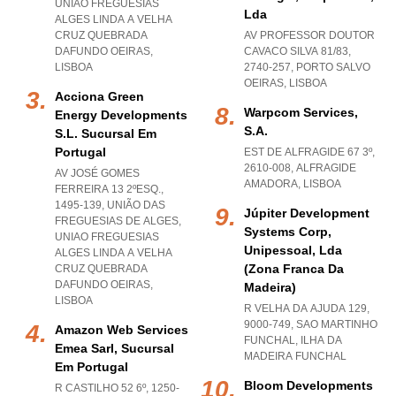
UNIAO FREGUESIAS
Lda
ALGES LINDA A VELHA
CRUZ QUEBRADA
AV PROFESSOR DOUTOR
DAFUNDO OEIRAS
,
CAVACO SILVA 81/83,
LISBOA
2740-257
,
PORTO SALVO
OEIRAS
,
LISBOA
Acciona Green
Warpcom Services,
Energy Developments
S.a.
S.l. Sucursal Em
Portugal
EST DE ALFRAGIDE 67 3º,
2610-008
,
ALFRAGIDE
AV JOSÉ GOMES
AMADORA
,
LISBOA
FERREIRA 13 2ºESQ.,
1495-139, UNIÃO DAS
Júpiter Development
FREGUESIAS DE ALGES
,
Systems Corp,
UNIAO FREGUESIAS
Unipessoal, Lda
ALGES LINDA A VELHA
(zona Franca Da
CRUZ QUEBRADA
DAFUNDO OEIRAS
,
Madeira)
LISBOA
R VELHA DA AJUDA 129,
9000-749
,
SAO MARTINHO
Amazon Web Services
FUNCHAL
,
ILHA DA
Emea Sarl, Sucursal
MADEIRA FUNCHAL
Em Portugal
Bloom Developments
R CASTILHO 52 6º, 1250-