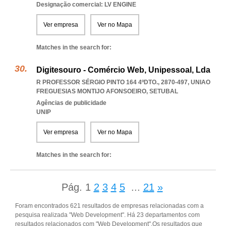
Designação comercial: LV ENGINE
Ver empresa
Ver no Mapa
Matches in the search for:
Digitesouro - Comércio Web, Unipessoal, Lda
R PROFESSOR SÉRGIO PINTO 164 4ºDTO., 2870-497
,
UNIAO
FREGUESIAS MONTIJO AFONSOEIRO
,
SETUBAL
Agências de publicidade
UNIP
Ver empresa
Ver no Mapa
Matches in the search for:
Pág.
1
2
3
4
5
...
21
»
Foram encontrados 621 resultados de empresas relacionadas com a
pesquisa realizada "Web Development". Há 23 departamentos com
resultados relacionados com "Web Development".Os resultados que