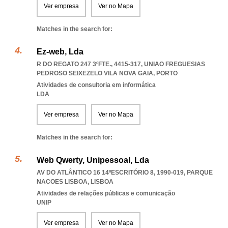
Ver empresa
Ver no Mapa
Matches in the search for:
Ez-web, Lda
R DO REGATO 247 3ºFTE., 4415-317
,
UNIAO FREGUESIAS
PEDROSO SEIXEZELO VILA NOVA GAIA
,
PORTO
Atividades de consultoria em informática
LDA
Ver empresa
Ver no Mapa
Matches in the search for:
Web Qwerty, Unipessoal, Lda
AV DO ATLÂNTICO 16 14ºESCRITÓRIO 8, 1990-019
,
PARQUE
NACOES LISBOA
,
LISBOA
Atividades de relações públicas e comunicação
UNIP
Ver empresa
Ver no Mapa