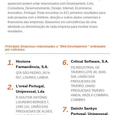
aparecem podem estar relacionados com Development, Cms,
Consultoria, Desenvolvimento, Design, Internet, Ecommerce,
Innovation, Portugal. Pode encontrar os 621 primeiros resultados para
esta pesquisa com o telefone, direção e outros dados comerciais e
financeiros das empresas. Baseamos em coincidências de uma
atividade ou denominação de cada empresa para mostrar esses
resultados.
Principais Empresas relacionadas a "Web Development " ordenados
por cobrança
Hovione
Critical Software, S.a.
Farmaciência, S.a.
PQ INDUSTRIAL DE
TAVEIRO LOTE 48, 3045-
QTA SÃO PEDRO, 2674-
508, UNIÃO DAS
507
,
LOURES
,
LISBOA
FREGUESIAS DE
L'oreal Portugal,
TAVEIRO
,
UNIAO
FREGUESIAS TAVEIRO
Unipessoal, Lda
AMEAL ARZILA COIMBRA
,
R DOUTOR ANTÓNIO
COIMBRA
LOUREIRO BORGES 7,
1495-131, UNIÃO DAS
Daiichi Sankyo
FREGUESIAS DE ALGES
,
Portugal, Unipessoal,