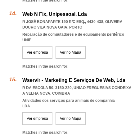
Matches in the search for:
Web N Fix, Unipessoal, Lda
R JOSÉ BONAPARTE 190 R/C ESQ., 4430-438
,
OLIVEIRA
DOURO VILA NOVA GAIA
,
PORTO
Reparação de computadores e de equipamento periférico
UNIP
Ver empresa
Ver no Mapa
Matches in the search for:
Wservir - Marketing E Serviços De Web, Lda
R DA ESCOLA 50, 3150-220
,
UNIAO FREGUESIAS CONDEIXA
A VELHA NOVA
,
COIMBRA
Atividades dos serviços para animais de companhia
LDA
Ver empresa
Ver no Mapa
Matches in the search for: