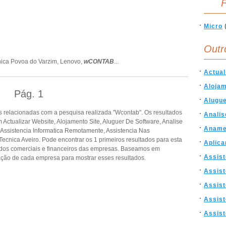
F
Micro
Outr
nica Povoa do Varzim,
Lenovo,
wCONTAB
...
Actual
Alojam
Pág.
1
Alugue
 relacionadas com a pesquisa realizada "Wcontab". Os resultados
Analis
ctualizar Website, Alojamento Site, Aluguer De Software, Analise
Anam
 Assistencia Informatica Remotamente, Assistencia Nas
 Tecnica Aveiro. Pode encontrar os 1 primeiros resultados para esta
Aplica
dados comerciais e financeiros das empresas. Baseamos em
Assist
ção de cada empresa para mostrar esses resultados.
Assist
Assist
Assist
Assist