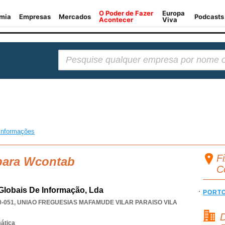
Pesquisar:
informações
F
 para Wcontab
C
lobais De Informação, Lda
PORT
0-051
,
UNIAO FREGUESIAS MAFAMUDE VILAR PARAISO VILA
D
mática