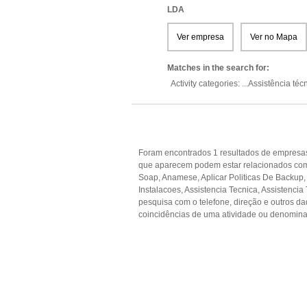
LDA
Ver empresa
Ver no Mapa
Matches in the search for:
Activity categories: ...
Assistência téc
Foram encontrados 1 resultados de empresas
que aparecem podem estar relacionados com A
Soap, Anamese, Aplicar Politicas De Backup,
Instalacoes, Assistencia Tecnica, Assistencia
pesquisa com o telefone, direção e outros 
coincidências de uma atividade ou denomina