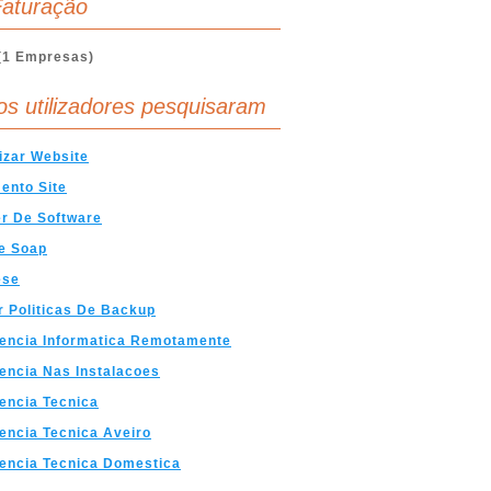
aturação
(1 Empresas)
os utilizadores pesquisaram
izar Website
ento Site
r De Software
e Soap
ese
r Politicas De Backup
encia Informatica Remotamente
encia Nas Instalacoes
encia Tecnica
encia Tecnica Aveiro
encia Tecnica Domestica