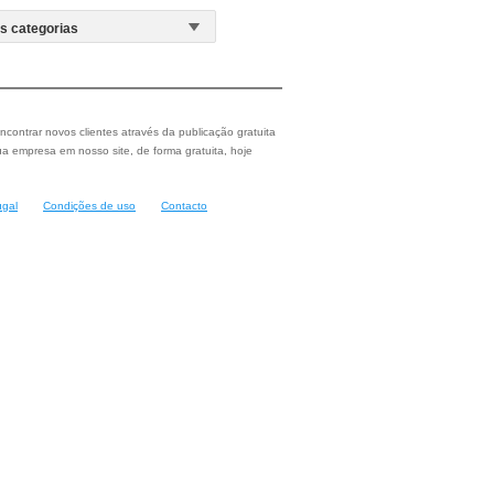
ncontrar novos clientes através da publicação gratuita
a empresa em nosso site, de forma gratuita, hoje
ugal
Condições de uso
Contacto