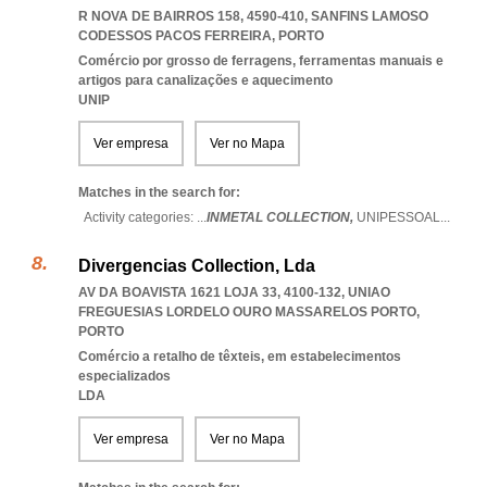
R NOVA DE BAIRROS 158, 4590-410
,
SANFINS LAMOSO
CODESSOS PACOS FERREIRA
,
PORTO
Comércio por grosso de ferragens, ferramentas manuais e
artigos para canalizações e aquecimento
UNIP
Ver empresa
Ver no Mapa
Matches in the search for:
Activity categories: ...
INMETAL COLLECTION,
UNIPESSOAL
...
Divergencias Collection, Lda
AV DA BOAVISTA 1621 LOJA 33, 4100-132
,
UNIAO
FREGUESIAS LORDELO OURO MASSARELOS PORTO
,
PORTO
Comércio a retalho de têxteis, em estabelecimentos
especializados
LDA
Ver empresa
Ver no Mapa