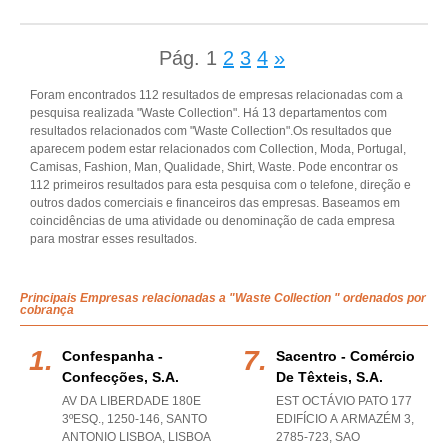
Pág.
1
2
3
4
»
Foram encontrados 112 resultados de empresas relacionadas com a
pesquisa realizada "Waste Collection". Há 13 departamentos com
resultados relacionados com "Waste Collection".Os resultados que
aparecem podem estar relacionados com Collection, Moda, Portugal,
Camisas, Fashion, Man, Qualidade, Shirt, Waste. Pode encontrar os
112 primeiros resultados para esta pesquisa com o telefone, direção e
outros dados comerciais e financeiros das empresas. Baseamos em
coincidências de uma atividade ou denominação de cada empresa
para mostrar esses resultados.
Principais Empresas relacionadas a "Waste Collection " ordenados por
cobrança
Confespanha -
Sacentro - Comércio
Confecções, S.a.
De Têxteis, S.a.
AV DA LIBERDADE 180E
EST OCTÁVIO PATO 177
3ºESQ., 1250-146
,
SANTO
EDIFÍCIO A ARMAZÉM 3,
ANTONIO LISBOA
,
LISBOA
2785-723
,
SAO