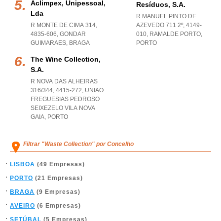
Aclimpex, Unipessoal,
Resíduos, S.a.
Lda
R MANUEL PINTO DE
R MONTE DE CIMA 314,
AZEVEDO 711 2º, 4149-
4835-606
,
GONDAR
010
,
RAMALDE PORTO
,
GUIMARAES
,
BRAGA
PORTO
The Wine Collection,
S.a.
R NOVA DAS ALHEIRAS
316/344, 4415-272
,
UNIAO
FREGUESIAS PEDROSO
SEIXEZELO VILA NOVA
GAIA
,
PORTO
Filtrar "Waste Collection" por Concelho
LISBOA
(49 Empresas)
PORTO
(21 Empresas)
BRAGA
(9 Empresas)
AVEIRO
(6 Empresas)
SETÚBAL
(5 Empresas)