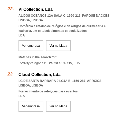
Vi Collection, Lda
AL DOS OCEANOS 12A SALA C, 1990-216
,
PARQUE NACOES
LISBOA
,
LISBOA
Comércio a retalho de relógios e de artigos de ourivesaria e
joalharia, em estabelecimentos especializados
LDA
Ver empresa
Ver no Mapa
Matches in the search for:
Activity categories: ...
VI COLLECTION,
LDA
...
Cloud Collection, Lda
LG DE SANTA BÁRBARA 9 LOJA B, 1150-287
,
ARROIOS
LISBOA
,
LISBOA
Fornecimento de refeições para eventos
LDA
Ver empresa
Ver no Mapa