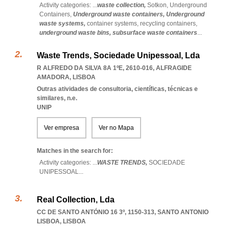
Activity categories: ...
waste collection,
Sotkon,
Underground
Containers,
Underground waste containers,
Underground
waste systems,
container systems,
recycling containers,
underground waste bins,
subsurface waste containers
...
Waste Trends, Sociedade Unipessoal, Lda
R ALFREDO DA SILVA 8A 1ºE, 2610-016
,
ALFRAGIDE
AMADORA
,
LISBOA
Outras atividades de consultoria, científicas, técnicas e
similares, n.e.
UNIP
Ver empresa
Ver no Mapa
Matches in the search for:
Activity categories: ...
WASTE TRENDS,
SOCIEDADE
UNIPESSOAL
...
Real Collection, Lda
CC DE SANTO ANTÓNIO 16 3º, 1150-313
,
SANTO ANTONIO
LISBOA
,
LISBOA