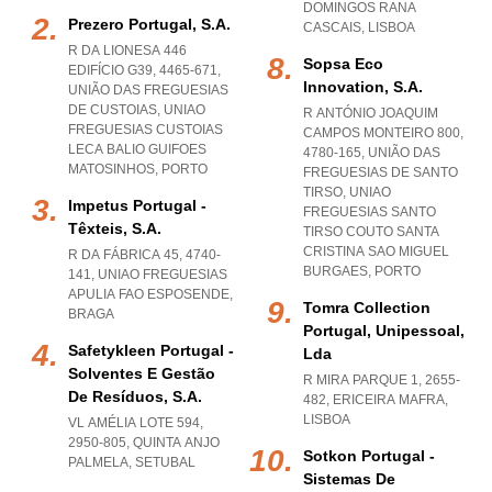
DOMINGOS RANA
Prezero Portugal, S.a.
CASCAIS
,
LISBOA
R DA LIONESA 446
Sopsa Eco
EDIFÍCIO G39, 4465-671,
Innovation, S.a.
UNIÃO DAS FREGUESIAS
DE CUSTOIAS
,
UNIAO
R ANTÓNIO JOAQUIM
FREGUESIAS CUSTOIAS
CAMPOS MONTEIRO 800,
LECA BALIO GUIFOES
4780-165, UNIÃO DAS
MATOSINHOS
,
PORTO
FREGUESIAS DE SANTO
TIRSO
,
UNIAO
Impetus Portugal -
FREGUESIAS SANTO
Têxteis, S.a.
TIRSO COUTO SANTA
CRISTINA SAO MIGUEL
R DA FÁBRICA 45, 4740-
BURGAES
,
PORTO
141
,
UNIAO FREGUESIAS
APULIA FAO ESPOSENDE
,
Tomra Collection
BRAGA
Portugal, Unipessoal,
Safetykleen Portugal -
Lda
Solventes E Gestão
R MIRA PARQUE 1, 2655-
De Resíduos, S.a.
482
,
ERICEIRA MAFRA
,
LISBOA
VL AMÉLIA LOTE 594,
2950-805
,
QUINTA ANJO
Sotkon Portugal -
PALMELA
,
SETUBAL
Sistemas De