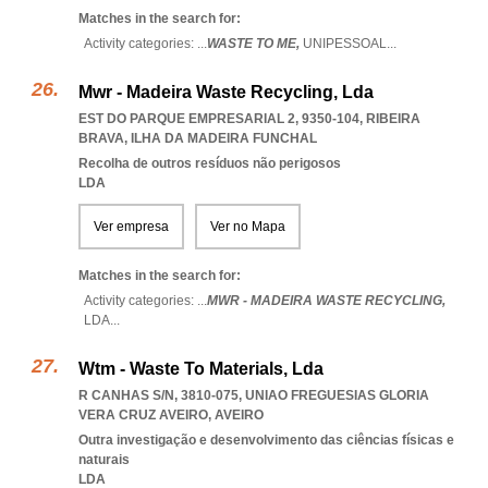
Matches in the search for:
Activity categories: ...
WASTE TO ME,
UNIPESSOAL
...
Mwr - Madeira Waste Recycling, Lda
EST DO PARQUE EMPRESARIAL 2, 9350-104
,
RIBEIRA
BRAVA
,
ILHA DA MADEIRA FUNCHAL
Recolha de outros resíduos não perigosos
LDA
Ver empresa
Ver no Mapa
Matches in the search for:
Activity categories: ...
MWR - MADEIRA WASTE RECYCLING,
LDA
...
Wtm - Waste To Materials, Lda
R CANHAS S/N, 3810-075
,
UNIAO FREGUESIAS GLORIA
VERA CRUZ AVEIRO
,
AVEIRO
Outra investigação e desenvolvimento das ciências físicas e
naturais
LDA