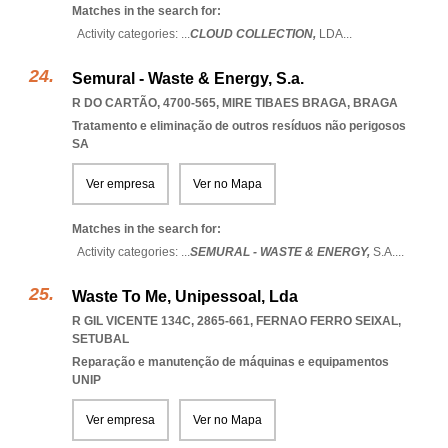
Matches in the search for:
Activity categories: ...
CLOUD COLLECTION,
LDA
...
Semural - Waste & Energy, S.a.
R DO CARTÃO, 4700-565
,
MIRE TIBAES BRAGA
,
BRAGA
Tratamento e eliminação de outros resíduos não perigosos
SA
Ver empresa
Ver no Mapa
Matches in the search for:
Activity categories: ...
SEMURAL - WASTE & ENERGY,
S.A.
...
Waste To Me, Unipessoal, Lda
R GIL VICENTE 134C, 2865-661
,
FERNAO FERRO SEIXAL
,
SETUBAL
Reparação e manutenção de máquinas e equipamentos
UNIP
Ver empresa
Ver no Mapa