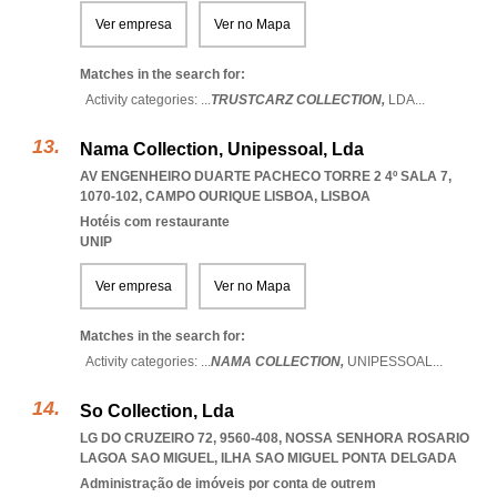
Ver empresa
Ver no Mapa
Matches in the search for:
Activity categories: ...
TRUSTCARZ COLLECTION,
LDA
...
Nama Collection, Unipessoal, Lda
AV ENGENHEIRO DUARTE PACHECO TORRE 2 4º SALA 7,
1070-102
,
CAMPO OURIQUE LISBOA
,
LISBOA
Hotéis com restaurante
UNIP
Ver empresa
Ver no Mapa
Matches in the search for:
Activity categories: ...
NAMA COLLECTION,
UNIPESSOAL
...
So Collection, Lda
LG DO CRUZEIRO 72, 9560-408
,
NOSSA SENHORA ROSARIO
LAGOA SAO MIGUEL
,
ILHA SAO MIGUEL PONTA DELGADA
Administração de imóveis por conta de outrem