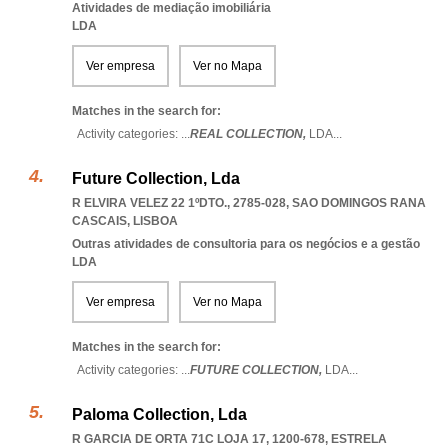
Atividades de mediação imobiliária
LDA
Ver empresa
Ver no Mapa
Matches in the search for:
Activity categories: ...
REAL COLLECTION,
LDA
...
Future Collection, Lda
R ELVIRA VELEZ 22 1ºDTO., 2785-028
,
SAO DOMINGOS RANA
CASCAIS
,
LISBOA
Outras atividades de consultoria para os negócios e a gestão
LDA
Ver empresa
Ver no Mapa
Matches in the search for:
Activity categories: ...
FUTURE COLLECTION,
LDA
...
Paloma Collection, Lda
R GARCIA DE ORTA 71C LOJA 17, 1200-678
,
ESTRELA