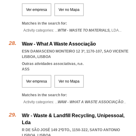
Ver empresa
Ver no Mapa
Matches in the search for:
Activity categories: ...
WTM - WASTE TO MATERIALS,
LDA
...
Waw - What A Waste Associação
ESN DAMASCENO MONTEIRO 12 3º, 1170-107
,
SAO VICENTE
LISBOA
,
LISBOA
Outras atividades associativas, n.e.
ASS
Ver empresa
Ver no Mapa
Matches in the search for:
Activity categories: ...
WAW - WHAT A WASTE ASSOCIAÇÃO
...
Wlr - Waste & Landfill Recycling, Unipessoal,
Lda
R DE SÃO JOSÉ 149 2ºDTO., 1150-322
,
SANTO ANTONIO
LISBOA
,
LISBOA