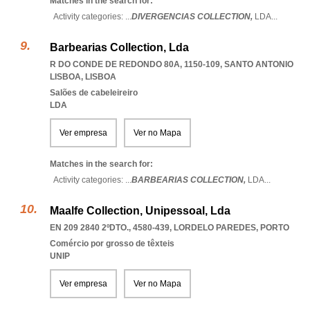
Matches in the search for:
Activity categories: ...
DIVERGENCIAS COLLECTION,
LDA
...
Barbearias Collection, Lda
R DO CONDE DE REDONDO 80A, 1150-109
,
SANTO ANTONIO
LISBOA
,
LISBOA
Salões de cabeleireiro
LDA
Ver empresa
Ver no Mapa
Matches in the search for:
Activity categories: ...
BARBEARIAS COLLECTION,
LDA
...
Maalfe Collection, Unipessoal, Lda
EN 209 2840 2ºDTO., 4580-439
,
LORDELO PAREDES
,
PORTO
Comércio por grosso de têxteis
UNIP
Ver empresa
Ver no Mapa