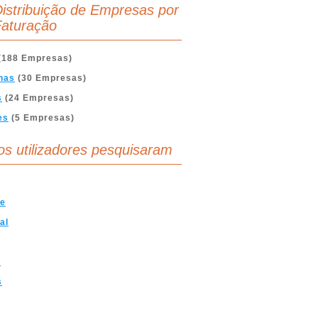
istribuição de Empresas por
aturação
(188 Empresas)
nas
(30 Empresas)
s
(24 Empresas)
es
(5 Empresas)
os utilizadores pesquisaram
ve
al
t
s