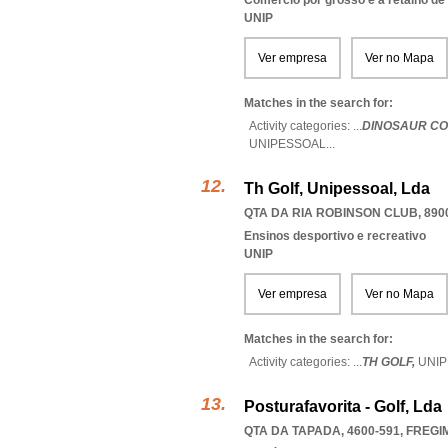
Comércio por grosso e a retalho de
UNIP
Ver empresa
Ver no Mapa
Matches in the search for:
Activity categories: ...
DINOSAUR CO
UNIPESSOAL
...
Th Golf, Unipessoal, Lda
QTA DA RIA ROBINSON CLUB, 890
Ensinos desportivo e recreativo
UNIP
Ver empresa
Ver no Mapa
Matches in the search for:
Activity categories: ...
TH GOLF,
UNI
Posturafavorita - Golf, Lda
QTA DA TAPADA, 4600-591
,
FREGI