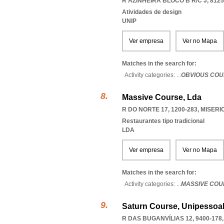
R AZINHEIRA BLOCO B R/C J, 8125
Atividades de design
UNIP
Ver empresa
Ver no Mapa
Matches in the search for:
Activity categories: ...
OBVIOUS COU
Massive Course, Lda
R DO NORTE 17, 1200-283
,
MISERI
Restaurantes tipo tradicional
LDA
Ver empresa
Ver no Mapa
Matches in the search for:
Activity categories: ...
MASSIVE COU
Saturn Course, Unipessoal
R DAS BUGANVÍLIAS 12, 9400-178