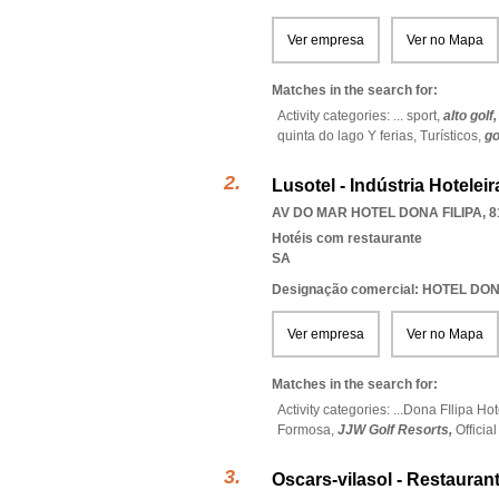
Ver empresa
Ver no Mapa
Matches in the search for:
Activity categories: ...
sport,
alto golf
quinta do lago Y ferias,
Turísticos,
go
Lusotel - Indústria Hoteleira
AV DO MAR HOTEL DONA FILIPA, 8
Hotéis com restaurante
SA
Designação comercial: HOTEL DON
Ver empresa
Ver no Mapa
Matches in the search for:
Activity categories: ...
Dona FIlipa Hot
Formosa,
JJW Golf Resorts,
Officia
Oscars-vilasol - Restauran