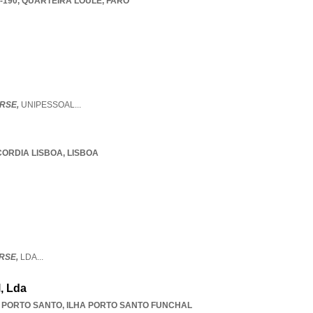
-190
,
QUARTEIRA LOULE
,
FARO
RSE,
UNIPESSOAL
...
CORDIA LISBOA
,
LISBOA
RSE,
LDA
...
, Lda
,
PORTO SANTO
,
ILHA PORTO SANTO FUNCHAL