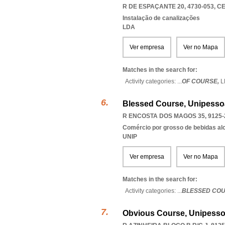
R DE ESPAÇANTE 20, 4730-053
,
CE
Instalação de canalizações
LDA
Ver empresa
Ver no Mapa
Matches in the search for:
Activity categories: ...
OF COURSE,
L
Blessed Course, Unipesso
R ENCOSTA DOS MAGOS 35, 9125-
Comércio por grosso de bebidas al
UNIP
Ver empresa
Ver no Mapa
Matches in the search for:
Activity categories: ...
BLESSED CO
Obvious Course, Unipesso