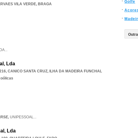
Golfe
RVAES VILA VERDE
,
BRAGA
Acore
Madei
DA
...
al, Lda
216
,
CANICO SANTA CRUZ
,
ILHA DA MADEIRA FUNCHAL
coólicas
URSE,
UNIPESSOAL
...
al, Lda