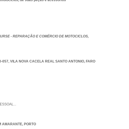
 motociclos, de suas peças e acessórios
URSE - REPARAÇÃO E COMÉRCIO DE MOTOCICLOS,
0-057
,
VILA NOVA CACELA REAL SANTO ANTONIO
,
FARO
PESSOAL
...
M AMARANTE
,
PORTO