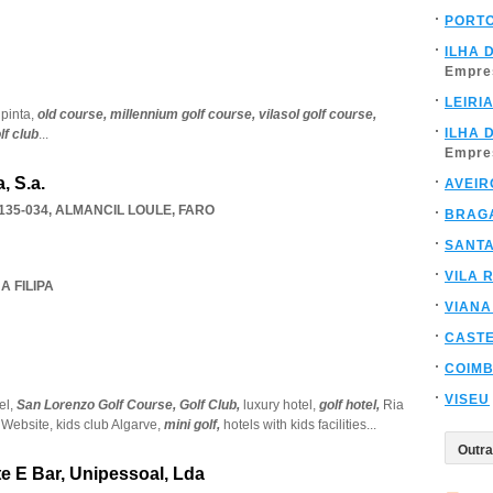
PORT
ILHA 
Empre
LEIRI
,
pinta,
old course,
millennium golf course,
vilasol golf course,
ILHA 
lf club
...
Empre
, S.a.
AVEIR
135-034
,
ALMANCIL LOULE
,
FARO
BRAG
SANT
VILA 
A FILIPA
VIANA
CAST
COIM
VISEU
el,
San Lorenzo Golf Course,
Golf Club,
luxury hotel,
golf hotel,
Ria
l Website,
kids club Algarve,
mini golf,
hotels with kids facilities
...
te E Bar, Unipessoal, Lda