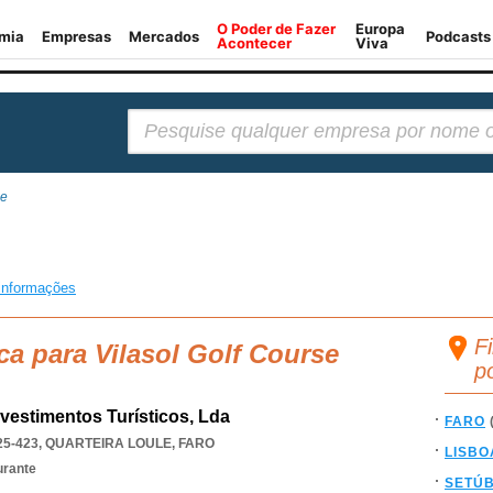
Pesquisar:
se
informações
Fi
ca para Vilasol Golf Course
p
vestimentos Turísticos, Lda
FARO
25-423
,
QUARTEIRA LOULE
,
FARO
LISBO
urante
SETÚ