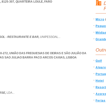
, 8125-307
,
QUARTEIRA LOULE
,
FARO
D
F
Micro
Peque
Média
SOL - RESTAURANTE E BAR,
UNIPESSOAL
...
Grand
Outr
80-272, UNIÃO DAS FREGUESIAS DE OEIRAS E SÃO JULIÃO DA
RAS SAO JULIAO BARRA PACO ARCOS CAXIAS
,
LISBOA
Golf
Algar
Portug
Hotel
Resor
RSE,
LDA
...
Azore
Ferias