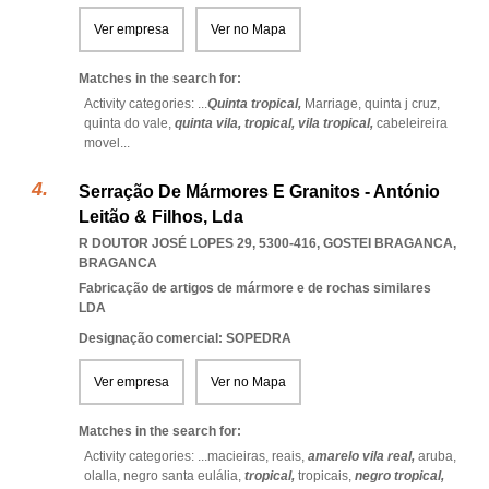
Ver empresa
Ver no Mapa
Matches in the search for:
Activity categories: ...
Quinta tropical,
Marriage,
quinta j cruz,
quinta do vale,
quinta vila,
tropical,
vila tropical,
cabeleireira
movel
...
Serração De Mármores E Granitos - António
Leitão & Filhos, Lda
R DOUTOR JOSÉ LOPES 29, 5300-416
,
GOSTEI BRAGANCA
,
BRAGANCA
Fabricação de artigos de mármore e de rochas similares
LDA
Designação comercial: SOPEDRA
Ver empresa
Ver no Mapa
Matches in the search for:
Activity categories: ...
macieiras,
reais,
amarelo vila real,
aruba,
olalla,
negro santa eulália,
tropical,
tropicais,
negro tropical,