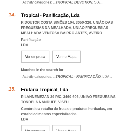
Activity categories: ...
TROPICAL DEVOTION,
S.A.
...
Tropical - Panificação, Lda
R DOUTOR COSTA SIMÕES 104, 3050-326, UNIÃO DAS
FREGUESIAS DA MEALHADA
,
UNIAO FREGUESIAS
MEALHADA VENTOSA BAIRRO ANTES
,
AVEIRO
Panificação
LDA
Ver empresa
Ver no Mapa
Matches in the search for:
Activity categories: ...
TROPICAL - PANIFICAÇÃO,
LDA
...
Frutaria Tropical, Lda
R LANNEMEZAN 39 R/C, 3460-606
,
UNIAO FREGUESIAS
TONDELA NANDUFE
,
VISEU
Comércio a retalho de frutas e produtos hortícolas, em
estabelecimentos especializados
LDA