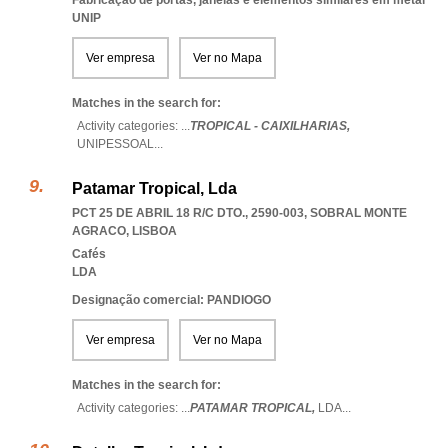
Fabricação de portas, janelas e elementos similares em metal
UNIP
Ver empresa
Ver no Mapa
Matches in the search for:
Activity categories: ...
TROPICAL - CAIXILHARIAS,
UNIPESSOAL
...
Patamar Tropical, Lda
PCT 25 DE ABRIL 18 R/C DTO., 2590-003
,
SOBRAL MONTE
AGRACO
,
LISBOA
Cafés
LDA
Designação comercial: PANDIOGO
Ver empresa
Ver no Mapa
Matches in the search for:
Activity categories: ...
PATAMAR TROPICAL,
LDA
...