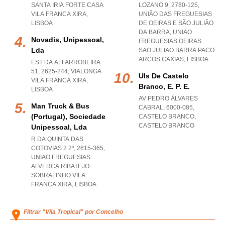
SANTA IRIA FORTE CASA
LOZANO 9, 2780-125,
VILA FRANCA XIRA
,
UNIÃO DAS FREGUESIAS
LISBOA
DE OEIRAS E SÃO JULIÃO
DA BARRA
,
UNIAO
Novadis, Unipessoal,
FREGUESIAS OEIRAS
Lda
SAO JULIAO BARRA PACO
ARCOS CAXIAS
,
LISBOA
EST DA ALFARROBEIRA
51, 2625-244
,
VIALONGA
Uls De Castelo
VILA FRANCA XIRA
,
Branco, E. P. E.
LISBOA
AV PEDRO ÁLVARES
Man Truck & Bus
CABRAL, 6000-085
,
(portugal), Sociedade
CASTELO BRANCO
,
CASTELO BRANCO
Unipessoal, Lda
R DA QUINTA DAS
COTOVIAS 2 2º, 2615-365
,
UNIAO FREGUESIAS
ALVERCA RIBATEJO
SOBRALINHO VILA
FRANCA XIRA
,
LISBOA
Filtrar "Vila Tropical" por Concelho