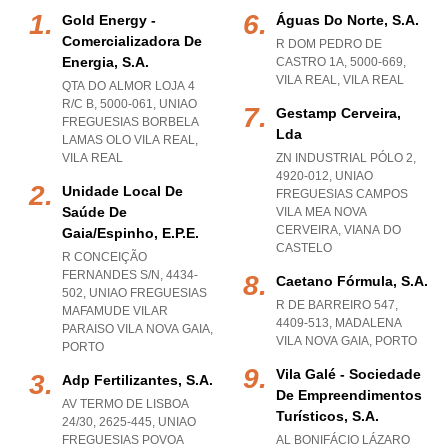
Gold Energy -
Águas Do Norte, S.a.
Comercializadora De
R DOM PEDRO DE
Energia, S.a.
CASTRO 1A, 5000-669
,
VILA REAL
,
VILA REAL
QTA DO ALMOR LOJA 4
R/C B, 5000-061
,
UNIAO
Gestamp Cerveira,
FREGUESIAS BORBELA
Lda
LAMAS OLO VILA REAL
,
VILA REAL
ZN INDUSTRIAL PÓLO 2,
4920-012
,
UNIAO
Unidade Local De
FREGUESIAS CAMPOS
Saúde De
VILA MEA NOVA
CERVEIRA
,
VIANA DO
Gaia/espinho, E.p.e.
CASTELO
R CONCEIÇÃO
FERNANDES S/N, 4434-
Caetano Fórmula, S.a.
502
,
UNIAO FREGUESIAS
R DE BARREIRO 547,
MAFAMUDE VILAR
4409-513
,
MADALENA
PARAISO VILA NOVA GAIA
,
VILA NOVA GAIA
,
PORTO
PORTO
Vila Galé - Sociedade
Adp Fertilizantes, S.a.
De Empreendimentos
AV TERMO DE LISBOA
Turísticos, S.a.
24/30, 2625-445
,
UNIAO
FREGUESIAS POVOA
AL BONIFÁCIO LÁZARO