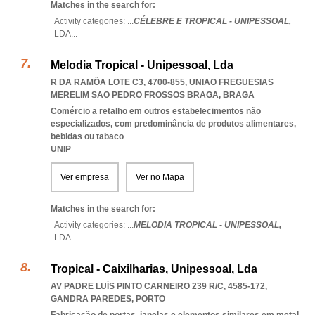
Matches in the search for:
Activity categories: ...
CÉLEBRE E TROPICAL - UNIPESSOAL,
LDA
...
Melodia Tropical - Unipessoal, Lda
R DA RAMÔA LOTE C3, 4700-855
,
UNIAO FREGUESIAS
MERELIM SAO PEDRO FROSSOS BRAGA
,
BRAGA
Comércio a retalho em outros estabelecimentos não
especializados, com predominância de produtos alimentares,
bebidas ou tabaco
UNIP
Ver empresa
Ver no Mapa
Matches in the search for:
Activity categories: ...
MELODIA TROPICAL - UNIPESSOAL,
LDA
...
Tropical - Caixilharias, Unipessoal, Lda
AV PADRE LUÍS PINTO CARNEIRO 239 R/C, 4585-172
,
GANDRA PAREDES
,
PORTO