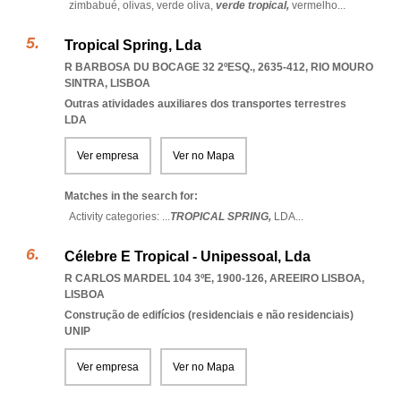
zimbabué,
olivas,
verde oliva,
verde tropical,
vermelho
...
Tropical Spring, Lda
R BARBOSA DU BOCAGE 32 2ºESQ., 2635-412
,
RIO MOURO
SINTRA
,
LISBOA
Outras atividades auxiliares dos transportes terrestres
LDA
Ver empresa
Ver no Mapa
Matches in the search for:
Activity categories: ...
TROPICAL SPRING,
LDA
...
Célebre E Tropical - Unipessoal, Lda
R CARLOS MARDEL 104 3ºE, 1900-126
,
AREEIRO LISBOA
,
LISBOA
Construção de edifícios (residenciais e não residenciais)
UNIP
Ver empresa
Ver no Mapa