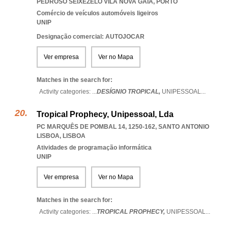
PEDROSO SEIXEZELO VILA NOVA GAIA
,
PORTO
Comércio de veículos automóveis ligeiros
UNIP
Designação comercial: AUTOJOCAR
Ver empresa
Ver no Mapa
Matches in the search for:
Activity categories: ...
DESÍGNIO TROPICAL,
UNIPESSOAL
...
Tropical Prophecy, Unipessoal, Lda
PC MARQUÊS DE POMBAL 14, 1250-162
,
SANTO ANTONIO
LISBOA
,
LISBOA
Atividades de programação informática
UNIP
Ver empresa
Ver no Mapa
Matches in the search for:
Activity categories: ...
TROPICAL PROPHECY,
UNIPESSOAL
...