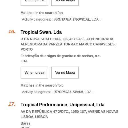
Ver empresa
Ver no Mapa
Matches in the search for:
Activity categories: ...
FRUTARIA TROPICAL,
LDA
...
Tropical Swan, Lda
R DA NOVA SOALHEIRA 306, 4575-453, ALPENDORADA
,
ALPENDORADA VARZEA TORRAO MARCO CANAVESES
,
PORTO
Fabricação de artigos de granito e de rochas, n.e.
LDA
Ver empresa
Ver no Mapa
Matches in the search for:
Activity categories: ...
TROPICAL SWAN,
LDA
...
Tropical Performance, Unipessoal, Lda
AV DA REPÚBLICA 47 2ºDTO., 1050-187
,
AVENIDAS NOVAS
LISBOA
,
LISBOA
Bares