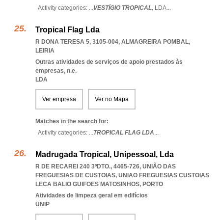
Activity categories: ...
VESTÍGIO TROPICAL,
LDA
...
Tropical Flag Lda
R DONA TERESA 5, 3105-004
,
ALMAGREIRA POMBAL
,
LEIRIA
Outras atividades de serviços de apoio prestados às
empresas, n.e.
LDA
Ver empresa
Ver no Mapa
Matches in the search for:
Activity categories: ...
TROPICAL FLAG LDA
...
Madrugada Tropical, Unipessoal, Lda
R DE RECAREI 240 3ºDTO., 4465-726, UNIÃO DAS
FREGUESIAS DE CUSTOIAS
,
UNIAO FREGUESIAS CUSTOIAS
LECA BALIO GUIFOES MATOSINHOS
,
PORTO
Atividades de limpeza geral em edifícios
UNIP