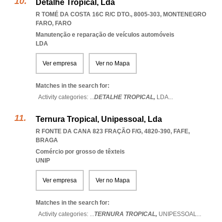
Detalhe Tropical, Lda
R TOMÉ DA COSTA 16C R/C DTO., 8005-303
,
MONTENEGRO
FARO
,
FARO
Manutenção e reparação de veículos automóveis
LDA
Ver empresa
Ver no Mapa
Matches in the search for:
Activity categories: ...
DETALHE TROPICAL,
LDA
...
Ternura Tropical, Unipessoal, Lda
R FONTE DA CANA 823 FRAÇÃO F/G, 4820-390
,
FAFE
,
BRAGA
Comércio por grosso de têxteis
UNIP
Ver empresa
Ver no Mapa
Matches in the search for:
Activity categories: ...
TERNURA TROPICAL,
UNIPESSOAL
...