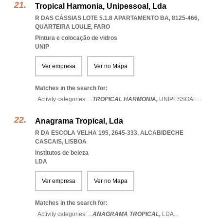
Tropical Harmonia, Unipessoal, Lda
R DAS CÁSSIAS LOTE 5.1.8 APARTAMENTO BA, 8125-466
,
QUARTEIRA LOULE
,
FARO
Pintura e colocação de vidros
UNIP
Ver empresa
Ver no Mapa
Matches in the search for:
Activity categories: ...
TROPICAL HARMONIA,
UNIPESSOAL
...
Anagrama Tropical, Lda
R DA ESCOLA VELHA 195, 2645-333
,
ALCABIDECHE
CASCAIS
,
LISBOA
Institutos de beleza
LDA
Ver empresa
Ver no Mapa
Matches in the search for:
Activity categories: ...
ANAGRAMA TROPICAL,
LDA
...