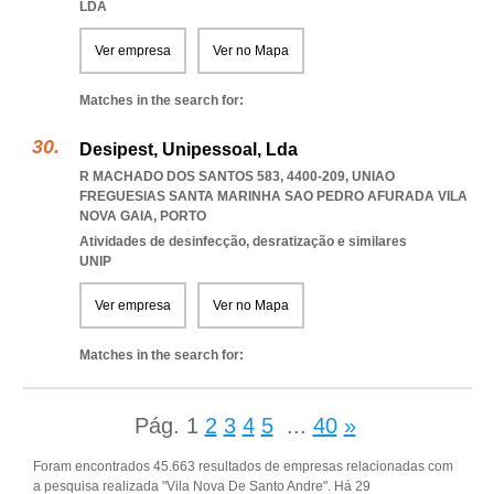
LDA
Ver empresa
Ver no Mapa
Matches in the search for:
Desipest, Unipessoal, Lda
R MACHADO DOS SANTOS 583, 4400-209
,
UNIAO
FREGUESIAS SANTA MARINHA SAO PEDRO AFURADA VILA
NOVA GAIA
,
PORTO
Atividades de desinfecção, desratização e similares
UNIP
Ver empresa
Ver no Mapa
Matches in the search for:
Pág.
1
2
3
4
5
...
40
»
Foram encontrados 45.663 resultados de empresas relacionadas com
a pesquisa realizada "Vila Nova De Santo Andre". Há 29