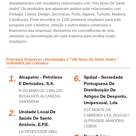
departamentos com resultados relacionados com "Vila Nova De Santo
Andre".Os resultados que aparecem podem estar relacionados com
Portugal, Lisboa, Design, Decoracao, Porto, Algarve, Turismo, Madeira,
Construcao. Pode encontrar os 1200 primeiros resultados para esta
pesquisa com o telefone, direção e outros dados comerciais e
financeiros das empresas. Baseamos em coincidências de uma
atividade ou denominação de cada empresa para mostrar esses
resultados.
Principais Empresas relacionadas a "Vila Nova De Santo Andre "
ordenados por cobrança
Alcapetro - Petróleos
Spdad - Sociedade
E Derivados, S.a.
Portuguesa De
Distribuição De
R DO MARUJO, 2380-220
,
Artigos De Desporto,
BUGALHOS ALCANENA
,
SANTAREM
Unipessoal, Lda
EST MONTE DA
Unidade Local De
CABREIRA 1/1A, 2610-017
,
Saúde De Santo
ALFRAGIDE AMADORA
,
António, E.p.e.
LISBOA
LG PROFESSOR ABEL