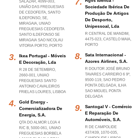
Rgvs Ibérica -
SALAZAR, 4099-003,
Sociedade Ibérica De
UNIÃO DAS FREGUESIAS
DE CEDOFEITA, SANTO
Produção De Artigos
ILDEFONSO, SE,
De Desporto,
MIRAGAIA
,
UNIAO
Unipessoal, Lda
FREGUESIAS CEDOFEITA
R CENTRAL DE MANDIM,
SANTO ILDEFONSO SE
4475-023
,
CASTELO MAIA
,
MIRAGAIA SAO NICOLAU
PORTO
VITORIA PORTO
,
PORTO
Sata Internacional -
Ikea Portugal - Móveis
Azores Airlines, S.a.
E Decoração, Lda
R DOUTOR JOSÉ BRUNO
R 28 DE SETEMBRO,
TAVARES CARREIRO 6 9º,
2660-001
,
UNIAO
9500-119
,
SAO PEDRO
FREGUESIAS SANTO
PONTA DELGADA
,
ILHA
ANTONIO CAVALEIROS
SAO MIGUEL PONTA
FRIELAS LOURES
,
LISBOA
DELGADA
Gold Energy -
Santogal V - Comércio
Comercializadora De
E Reparação De
Energia, S.a.
Automóveis, S.a.
QTA DO ALMOR LOJA 4
R DE CAMPOLIDE
R/C B, 5000-061
,
UNIAO
437/439, 1070-035
,
FREGUESIAS BORBELA