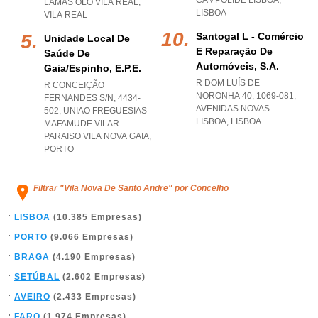
CAMPOLIDE LISBOA
,
LAMAS OLO VILA REAL
,
LISBOA
VILA REAL
Santogal L - Comércio
Unidade Local De
E Reparação De
Saúde De
Automóveis, S.a.
Gaia/espinho, E.p.e.
R DOM LUÍS DE
R CONCEIÇÃO
NORONHA 40, 1069-081
,
FERNANDES S/N, 4434-
AVENIDAS NOVAS
502
,
UNIAO FREGUESIAS
LISBOA
,
LISBOA
MAFAMUDE VILAR
PARAISO VILA NOVA GAIA
,
PORTO
Filtrar "Vila Nova De Santo Andre" por Concelho
LISBOA
(10.385 Empresas)
PORTO
(9.066 Empresas)
BRAGA
(4.190 Empresas)
SETÚBAL
(2.602 Empresas)
AVEIRO
(2.433 Empresas)
FARO
(1.974 Empresas)