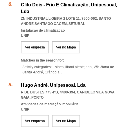
Clifo Dois - Frio E Climatização, Unipessoal,
Lda
ZN INDUSTRIAL LIGEIRA 2 LOTE 11, 7500-062
,
SANTO
ANDRE SANTIAGO CACEM
,
SETUBAL
Instalação de climatização
UNIP
Ver empresa
Ver no Mapa
Matches in the search for:
Activity categories: ...
sines,
litoral alentejano,
Vila Nova de
Santo André,
Grândola
...
Hugo André, Unipessoal, Lda
R DE BUSTES 775 4ºB, 4400-394
,
CANIDELO VILA NOVA
GAIA
,
PORTO
Atividades de mediação imobiliária
UNIP
Ver empresa
Ver no Mapa