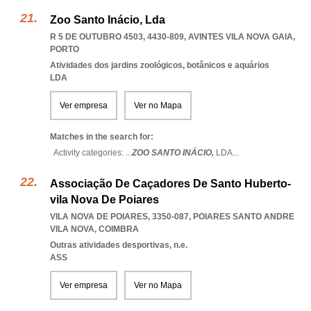
Zoo Santo Inácio, Lda
R 5 DE OUTUBRO 4503, 4430-809
,
AVINTES VILA NOVA GAIA
,
PORTO
Atividades dos jardins zoológicos, botânicos e aquários
LDA
Ver empresa
Ver no Mapa
Matches in the search for:
Activity categories: ...
ZOO SANTO INÁCIO,
LDA
...
Associação De Caçadores De Santo Huberto-
vila Nova De Poiares
VILA NOVA DE POIARES, 3350-087
,
POIARES SANTO ANDRE
VILA NOVA
,
COIMBRA
Outras atividades desportivas, n.e.
ASS
Ver empresa
Ver no Mapa