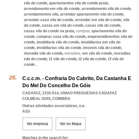
vila do conde,
apartamentos vila do conde praia,
arrendamento em vila do conde,
arrendamento vila do conde,
arrendamentos vila,
arrendar apartamento vila do conde,
arrendar casa vila do conde,
arrendar em vila do conde,
vila
do conde,
casas em vila do conde,
casas vila do conde,
casas vila do conde na praia,
comprar,
apartamento vila do
conde,
comprar casa vila do conde,
empreendimentos vila do
conde,
imobiliaria vila do conde,
imobiliarias em vila do
conde,
imobiliarias vila do conde,
imoveis vila do conde,
moradia vila do conde,
moradias,
em vila do conde,
moradias
vila do conde,
t1 vila do conde,
t2 vila do conde,
t3 vila do
conde
...
C.c.c.m. - Confraria Do Cabrito, Da Castanha E
Do Mel Do Concelho De Góis
CADAFAZ, 3330-014
,
UNIAO FREGUESIAS CADAFAZ
COLMEAL GOIS
,
COIMBRA
Outras atividades associativas, n.e.
ASS
Ver empresa
Ver no Mapa
Matches in the search for: