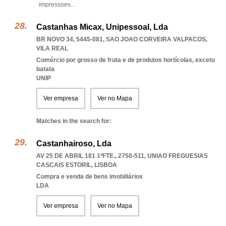
impressoes
...
Castanhas Micax, Unipessoal, Lda
BR NOVO 34, 5445-081
,
SAO JOAO CORVEIRA VALPACOS
,
VILA REAL
Comércio por grosso de fruta e de produtos hortícolas, exceto
batata
UNIP
Ver empresa
Ver no Mapa
Matches in the search for:
Castanhairoso, Lda
AV 25 DE ABRIL 181 1ºFTE., 2750-511
,
UNIAO FREGUESIAS
CASCAIS ESTORIL
,
LISBOA
Compra e venda de bens imobiliários
LDA
Ver empresa
Ver no Mapa