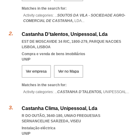
Matches in the search for:
Activity categories: ...
SOUTOS DA VILA - SOCIEDADE AGRO-
COMERCIAL DE CASTANHA,
LDA
...
Castanha D'talentos, Unipessoal, Lda
EST DE MOSCAVIDE 34 R/C, 1800-279
,
PARQUE NACOES
LISBOA
,
LISBOA
Compra e venda de bens imobiliários
UNIP
Ver empresa
Ver no Mapa
Matches in the search for:
Activity categories: ...
CASTANHA D'TALENTOS,
UNIPESSOAL
...
Castanha Clima, Unipessoal, Lda
R DO OUTÃO, 3640-180
,
UNIAO FREGUESIAS
SERNANCELHE SARZEDA
,
VISEU
Instalação eléctrica
UNIP