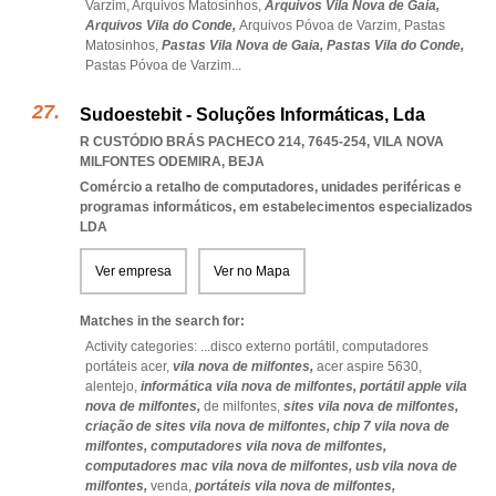
Varzim,
Arquivos Matosinhos,
Arquivos Vila Nova de Gaia,
Arquivos Vila do Conde,
Arquivos Póvoa de Varzim,
Pastas
Matosinhos,
Pastas Vila Nova de Gaia,
Pastas Vila do Conde,
Pastas Póvoa de Varzim
...
Sudoestebit - Soluções Informáticas, Lda
R CUSTÓDIO BRÁS PACHECO 214, 7645-254
,
VILA NOVA
MILFONTES ODEMIRA
,
BEJA
Comércio a retalho de computadores, unidades periféricas e
programas informáticos, em estabelecimentos especializados
LDA
Ver empresa
Ver no Mapa
Matches in the search for:
Activity categories: ...
disco externo portátil,
computadores
portáteis acer,
vila nova de milfontes,
acer aspire 5630,
alentejo,
informática vila nova de milfontes,
portátil apple vila
nova de milfontes,
de milfontes,
sites vila nova de milfontes,
criação de sites vila nova de milfontes,
chip 7 vila nova de
milfontes,
computadores vila nova de milfontes,
computadores mac vila nova de milfontes,
usb vila nova de
milfontes,
venda,
portáteis vila nova de milfontes,