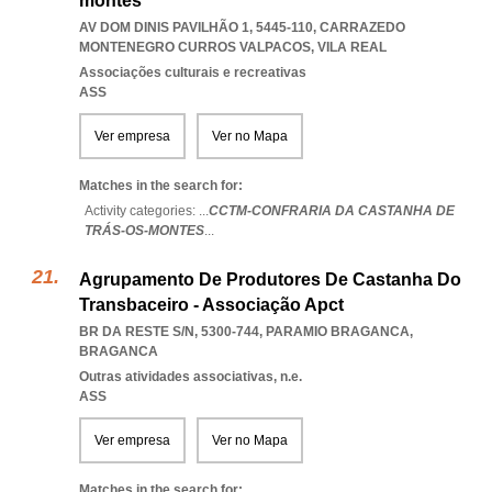
montes
AV DOM DINIS PAVILHÃO 1, 5445-110
,
CARRAZEDO
MONTENEGRO CURROS VALPACOS
,
VILA REAL
Associações culturais e recreativas
ASS
Ver empresa
Ver no Mapa
Matches in the search for:
Activity categories: ...
CCTM-CONFRARIA DA CASTANHA DE
TRÁS-OS-MONTES
...
Agrupamento De Produtores De Castanha Do
Transbaceiro - Associação Apct
BR DA RESTE S/N, 5300-744
,
PARAMIO BRAGANCA
,
BRAGANCA
Outras atividades associativas, n.e.
ASS
Ver empresa
Ver no Mapa
Matches in the search for: