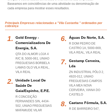
Baseamos em coincidências de uma atividade ou denominação de
cada empresa para mostrar esses resultados.
Principais Empresas relacionadas a "Vila Castanha " ordenados por
cobrança
Gold Energy -
Águas Do Norte, S.a.
Comercializadora De
R DOM PEDRO DE
Energia, S.a.
CASTRO 1A, 5000-669
,
VILA REAL
,
VILA REAL
QTA DO ALMOR LOJA 4
R/C B, 5000-061
,
UNIAO
Gestamp Cerveira,
FREGUESIAS BORBELA
Lda
LAMAS OLO VILA REAL
,
VILA REAL
ZN INDUSTRIAL PÓLO 2,
4920-012
,
UNIAO
Unidade Local De
FREGUESIAS CAMPOS
Saúde De
VILA MEA NOVA
CERVEIRA
,
VIANA DO
Gaia/espinho, E.p.e.
CASTELO
R CONCEIÇÃO
FERNANDES S/N, 4434-
Caetano Fórmula, S.a.
502
,
UNIAO FREGUESIAS
R DE BARREIRO 547,
MAFAMUDE VILAR