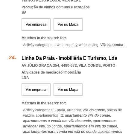
VINHOS PESO REGUA
,
VILA REAL
Produção de vinhos comuns e licorosos
SA
Ver empresa
Ver no Mapa
Matches in the search for:
Activity categories: ...
wine country,
wine tasting,
Vila castanha
...
Linha Da Praia - Imobiliária E Turismo, Lda
AV JÚLIO GRAÇA 354, 4480-672
,
VILA CONDE
,
PORTO
Atividades de mediação imobiliária
LDA
Ver empresa
Ver no Mapa
Matches in the search for:
Activity categories: ...
praia,
arrendar,
vila do conde,
póvoa de
varzim,
apartamentos T2,
apartamento vila do conde,
apartamentos a venda em vila do conde,
apartamentos
arrendar vila,
do conde,
apartamentos em vila do conde,
apartamentos para venda em vila do conde,
apartamentos