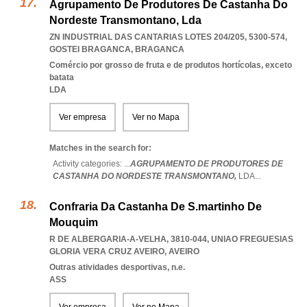
Agrupamento De Produtores De Castanha Do
Nordeste Transmontano, Lda
ZN INDUSTRIAL DAS CANTARIAS LOTES 204/205, 5300-574
,
GOSTEI BRAGANCA
,
BRAGANCA
Comércio por grosso de fruta e de produtos hortícolas, exceto
batata
LDA
Ver empresa
Ver no Mapa
Matches in the search for:
Activity categories: ...
AGRUPAMENTO DE PRODUTORES DE
CASTANHA DO NORDESTE TRANSMONTANO,
LDA
...
Confraria Da Castanha De S.martinho De
Mouquim
R DE ALBERGARIA-A-VELHA, 3810-044
,
UNIAO FREGUESIAS
GLORIA VERA CRUZ AVEIRO
,
AVEIRO
Outras atividades desportivas, n.e.
ASS