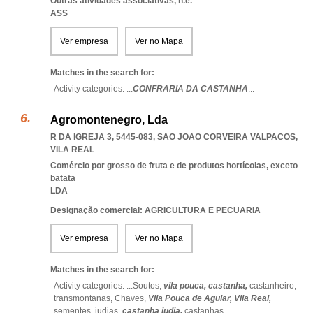
Outras atividades associativas, n.e.
ASS
Ver empresa
Ver no Mapa
Matches in the search for:
Activity categories: ...
CONFRARIA DA CASTANHA
...
Agromontenegro, Lda
R DA IGREJA 3, 5445-083
,
SAO JOAO CORVEIRA VALPACOS
,
VILA REAL
Comércio por grosso de fruta e de produtos hortícolas, exceto
batata
LDA
Designação comercial: AGRICULTURA E PECUARIA
Ver empresa
Ver no Mapa
Matches in the search for:
Activity categories: ...
Soutos,
vila pouca,
castanha,
castanheiro,
transmontanas,
Chaves,
Vila Pouca de Aguiar,
Vila Real,
sementes,
judias,
castanha judia,
castanhas
...