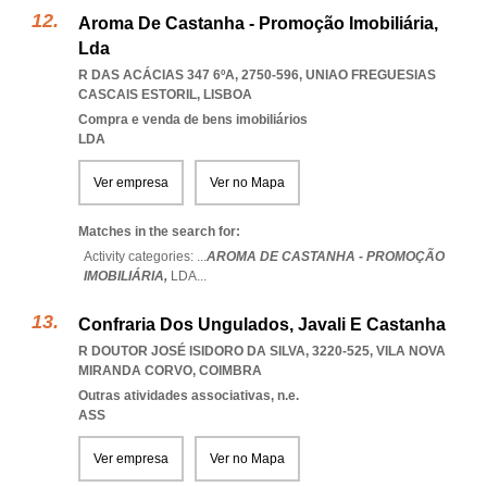
Aroma De Castanha - Promoção Imobiliária,
Lda
R DAS ACÁCIAS 347 6ºA, 2750-596
,
UNIAO FREGUESIAS
CASCAIS ESTORIL
,
LISBOA
Compra e venda de bens imobiliários
LDA
Ver empresa
Ver no Mapa
Matches in the search for:
Activity categories: ...
AROMA DE CASTANHA - PROMOÇÃO
IMOBILIÁRIA,
LDA
...
Confraria Dos Ungulados, Javali E Castanha
R DOUTOR JOSÉ ISIDORO DA SILVA, 3220-525
,
VILA NOVA
MIRANDA CORVO
,
COIMBRA
Outras atividades associativas, n.e.
ASS
Ver empresa
Ver no Mapa