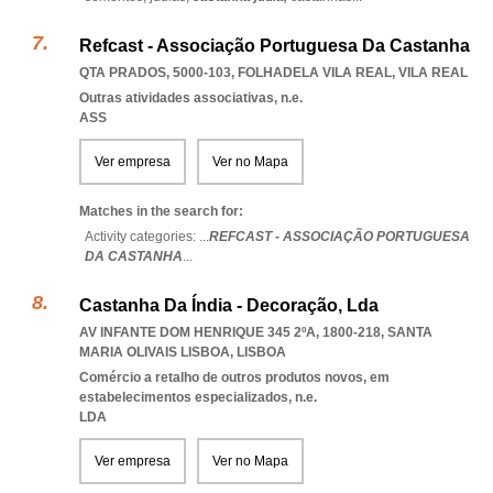
Refcast - Associação Portuguesa Da Castanha
QTA PRADOS, 5000-103
,
FOLHADELA VILA REAL
,
VILA REAL
Outras atividades associativas, n.e.
ASS
Ver empresa
Ver no Mapa
Matches in the search for:
Activity categories: ...
REFCAST - ASSOCIAÇÃO PORTUGUESA
DA CASTANHA
...
Castanha Da Índia - Decoração, Lda
AV INFANTE DOM HENRIQUE 345 2ºA, 1800-218
,
SANTA
MARIA OLIVAIS LISBOA
,
LISBOA
Comércio a retalho de outros produtos novos, em
estabelecimentos especializados, n.e.
LDA
Ver empresa
Ver no Mapa