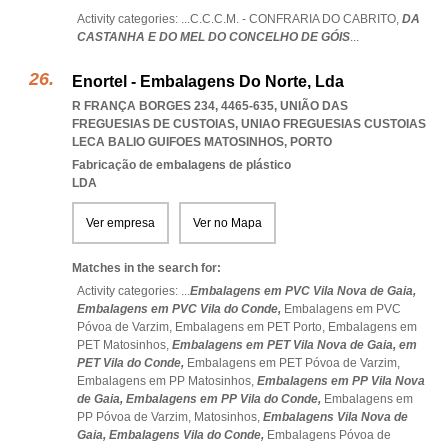
Activity categories: ...
C.C.C.M. - CONFRARIA DO CABRITO,
DA
CASTANHA E DO MEL DO CONCELHO DE GÓIS
...
Enortel - Embalagens Do Norte, Lda
R FRANÇA BORGES 234, 4465-635, UNIÃO DAS
FREGUESIAS DE CUSTOIAS
,
UNIAO FREGUESIAS CUSTOIAS
LECA BALIO GUIFOES MATOSINHOS
,
PORTO
Fabricação de embalagens de plástico
LDA
Ver empresa
Ver no Mapa
Matches in the search for:
Activity categories: ...
Embalagens em PVC Vila Nova de Gaia,
Embalagens em PVC Vila do Conde,
Embalagens em PVC
Póvoa de Varzim,
Embalagens em PET Porto,
Embalagens em
PET Matosinhos,
Embalagens em PET Vila Nova de Gaia,
em
PET Vila do Conde,
Embalagens em PET Póvoa de Varzim,
Embalagens em PP Matosinhos,
Embalagens em PP Vila Nova
de Gaia,
Embalagens em PP Vila do Conde,
Embalagens em
PP Póvoa de Varzim,
Matosinhos,
Embalagens Vila Nova de
Gaia,
Embalagens Vila do Conde,
Embalagens Póvoa de