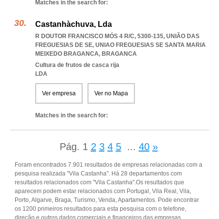
Matches in the search for:
Castanhàchuva, Lda
R DOUTOR FRANCISCO MÓS 4 R/C, 5300-135, UNIÃO DAS
FREGUESIAS DE SE
,
UNIAO FREGUESIAS SE SANTA MARIA
MEIXEDO BRAGANCA
,
BRAGANCA
Cultura de frutos de casca rija
LDA
Ver empresa
Ver no Mapa
Matches in the search for:
Pág.
1
2
3
4
5
...
40
»
Foram encontrados 7.901 resultados de empresas relacionadas com a
pesquisa realizada "Vila Castanha". Há 28 departamentos com
resultados relacionados com "Vila Castanha".Os resultados que
aparecem podem estar relacionados com Portugal, Vila Real, Vila,
Porto, Algarve, Braga, Turismo, Venda, Apartamentos. Pode encontrar
os 1200 primeiros resultados para esta pesquisa com o telefone,
direção e outros dados comerciais e financeiros das empresas.