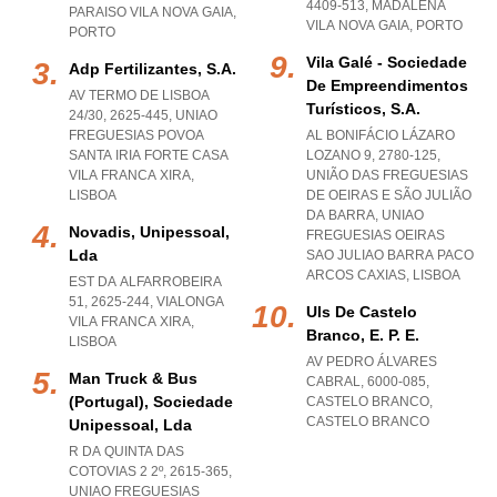
4409-513
,
MADALENA
PARAISO VILA NOVA GAIA
,
VILA NOVA GAIA
,
PORTO
PORTO
Vila Galé - Sociedade
Adp Fertilizantes, S.a.
De Empreendimentos
AV TERMO DE LISBOA
Turísticos, S.a.
24/30, 2625-445
,
UNIAO
FREGUESIAS POVOA
AL BONIFÁCIO LÁZARO
SANTA IRIA FORTE CASA
LOZANO 9, 2780-125,
VILA FRANCA XIRA
,
UNIÃO DAS FREGUESIAS
LISBOA
DE OEIRAS E SÃO JULIÃO
DA BARRA
,
UNIAO
Novadis, Unipessoal,
FREGUESIAS OEIRAS
Lda
SAO JULIAO BARRA PACO
ARCOS CAXIAS
,
LISBOA
EST DA ALFARROBEIRA
51, 2625-244
,
VIALONGA
Uls De Castelo
VILA FRANCA XIRA
,
Branco, E. P. E.
LISBOA
AV PEDRO ÁLVARES
Man Truck & Bus
CABRAL, 6000-085
,
(portugal), Sociedade
CASTELO BRANCO
,
CASTELO BRANCO
Unipessoal, Lda
R DA QUINTA DAS
COTOVIAS 2 2º, 2615-365
,
UNIAO FREGUESIAS