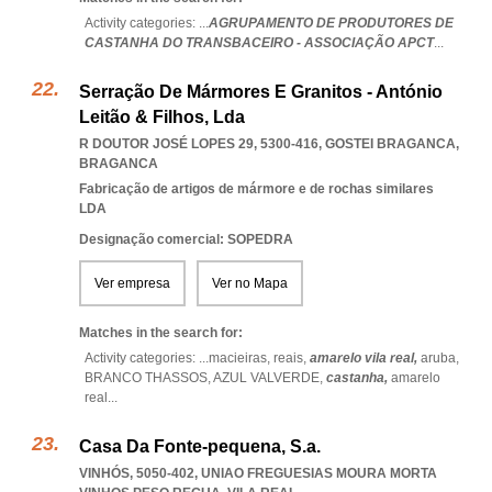
Activity categories: ...
AGRUPAMENTO DE PRODUTORES DE
CASTANHA DO TRANSBACEIRO - ASSOCIAÇÃO APCT
...
Serração De Mármores E Granitos - António
Leitão & Filhos, Lda
R DOUTOR JOSÉ LOPES 29, 5300-416
,
GOSTEI BRAGANCA
,
BRAGANCA
Fabricação de artigos de mármore e de rochas similares
LDA
Designação comercial: SOPEDRA
Ver empresa
Ver no Mapa
Matches in the search for:
Activity categories: ...
macieiras,
reais,
amarelo vila real,
aruba,
BRANCO THASSOS,
AZUL VALVERDE,
castanha,
amarelo
real
...
Casa Da Fonte-pequena, S.a.
VINHÓS, 5050-402
,
UNIAO FREGUESIAS MOURA MORTA