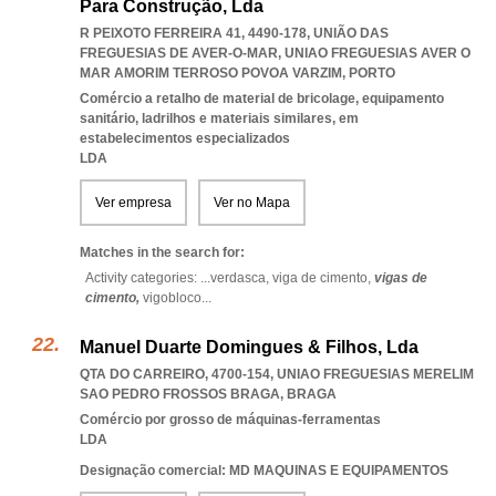
Para Construção, Lda
R PEIXOTO FERREIRA 41, 4490-178, UNIÃO DAS
FREGUESIAS DE AVER-O-MAR
,
UNIAO FREGUESIAS AVER O
MAR AMORIM TERROSO POVOA VARZIM
,
PORTO
Comércio a retalho de material de bricolage, equipamento
sanitário, ladrilhos e materiais similares, em
estabelecimentos especializados
LDA
Ver empresa
Ver no Mapa
Matches in the search for:
Activity categories: ...
verdasca,
viga de cimento,
vigas de
cimento,
vigobloco
...
Manuel Duarte Domingues & Filhos, Lda
QTA DO CARREIRO, 4700-154
,
UNIAO FREGUESIAS MERELIM
SAO PEDRO FROSSOS BRAGA
,
BRAGA
Comércio por grosso de máquinas-ferramentas
LDA
Designação comercial: MD MAQUINAS E EQUIPAMENTOS