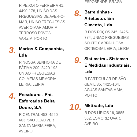
ESPOSENDE
,
BRAGA
R PEIXOTO FERREIRA 41,
4490-178, UNIÃO DAS
Barreirinhas -
FREGUESIAS DE AVER-O-
Artefactos Em
MAR
,
UNIAO FREGUESIAS
Cimento, Lda
AVER O MAR AMORIM
R DOS POÇOS 245, 2425-
TERROSO POVOA
774
,
UNIAO FREGUESIAS
VARZIM
,
PORTO
SOUTO CARPALHOSA
Martos & Companhia,
ORTIGOSA LEIRIA
,
LEIRIA
Lda
Sistimetra - Sistemas
R NOSSA SENHORA DE
E Medidas Industriais,
FÁTIMA 200, 2420-193
,
Lda
UNIAO FREGUESIAS
COLMEIAS MEMORIA
R PARTICULAR DE SÃO
LEIRIA
,
LEIRIA
GEMIL 85, 4425-164
,
AGUAS SANTAS MAIA
,
Presdouro - Pré-
PORTO
Esforçados Beira
Mkttrade, Lda
Douro, S.a.
R DOS LÍRIOS 18, 3885-
R CENTRAL 453, 4520-
562
,
ESMORIZ OVAR
,
603
,
SAO JOAO VER
AVEIRO
SANTA MARIA FEIRA
,
AVEIRO