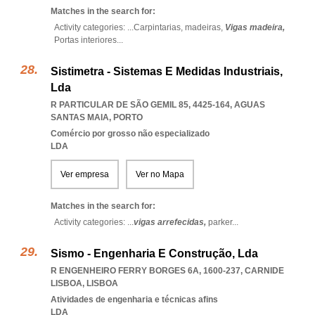
Matches in the search for:
Activity categories: ...
Carpintarias,
madeiras,
Vigas madeira,
Portas interiores
...
Sistimetra - Sistemas E Medidas Industriais,
Lda
R PARTICULAR DE SÃO GEMIL 85, 4425-164
,
AGUAS
SANTAS MAIA
,
PORTO
Comércio por grosso não especializado
LDA
Ver empresa
Ver no Mapa
Matches in the search for:
Activity categories: ...
vigas arrefecidas,
parker
...
Sismo - Engenharia E Construção, Lda
R ENGENHEIRO FERRY BORGES 6A, 1600-237
,
CARNIDE
LISBOA
,
LISBOA
Atividades de engenharia e técnicas afins
LDA