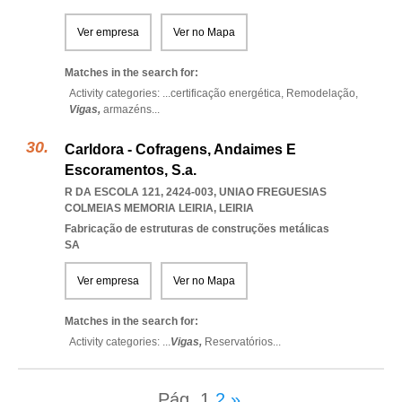
Ver empresa
Ver no Mapa
Matches in the search for:
Activity categories: ...
certificação energética,
Remodelação,
Vigas,
armazéns
...
Carldora - Cofragens, Andaimes E
Escoramentos, S.a.
R DA ESCOLA 121, 2424-003
,
UNIAO FREGUESIAS
COLMEIAS MEMORIA LEIRIA
,
LEIRIA
Fabricação de estruturas de construções metálicas
SA
Ver empresa
Ver no Mapa
Matches in the search for:
Activity categories: ...
Vigas,
Reservatórios
...
Pág.
1
2
»