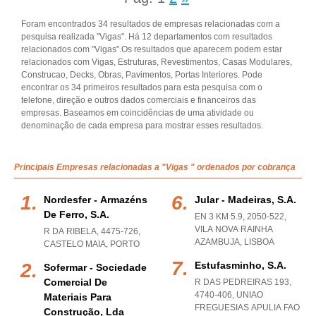
Foram encontrados 34 resultados de empresas relacionadas com a
pesquisa realizada "Vigas". Há 12 departamentos com resultados
relacionados com "Vigas".Os resultados que aparecem podem estar
relacionados com Vigas, Estruturas, Revestimentos, Casas Modulares,
Construcao, Decks, Obras, Pavimentos, Portas Interiores. Pode
encontrar os 34 primeiros resultados para esta pesquisa com o
telefone, direção e outros dados comerciais e financeiros das
empresas. Baseamos em coincidências de uma atividade ou
denominação de cada empresa para mostrar esses resultados.
Principais Empresas relacionadas a "Vigas " ordenados por cobrança
Nordesfer - Armazéns
Jular - Madeiras, S.a.
De Ferro, S.a.
EN 3 KM 5.9, 2050-522
,
VILA NOVA RAINHA
R DA RIBELA, 4475-726
,
AZAMBUJA
,
LISBOA
CASTELO MAIA
,
PORTO
Estufasminho, S.a.
Sofermar - Sociedade
Comercial De
R DAS PEDREIRAS 193,
4740-406
,
UNIAO
Materiais Para
FREGUESIAS APULIA FAO
Construção, Lda