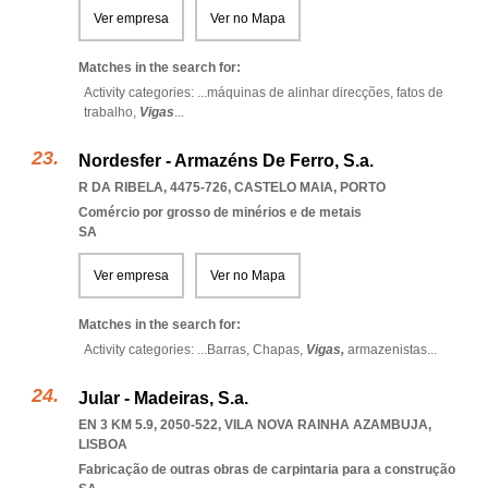
Ver empresa
Ver no Mapa
Matches in the search for:
Activity categories: ...
máquinas de alinhar direcções,
fatos de
trabalho,
Vigas
...
Nordesfer - Armazéns De Ferro, S.a.
R DA RIBELA, 4475-726
,
CASTELO MAIA
,
PORTO
Comércio por grosso de minérios e de metais
SA
Ver empresa
Ver no Mapa
Matches in the search for:
Activity categories: ...
Barras,
Chapas,
Vigas,
armazenistas
...
Jular - Madeiras, S.a.
EN 3 KM 5.9, 2050-522
,
VILA NOVA RAINHA AZAMBUJA
,
LISBOA
Fabricação de outras obras de carpintaria para a construção