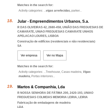
Matches in the search for:
Activity categories: ...
vigas arrefecidas,
parker
...
Jular - Empreendimentos Urbanos, S.a.
R DAS OLIVEIRAS 42, 2680-458, UNIÃO DAS FREGUESIAS DE
CAMARATE
,
UNIAO FREGUESIAS CAMARATE UNHOS
APELACAO LOURES
,
LISBOA
Construção de edifícios (residenciais e não residenciais)
SA
Ver empresa
Ver no Mapa
Matches in the search for:
Activity categories: ...
Treehouse,
Casas madeira,
Vigas
madeira,
Portas interiores
...
Martos & Companhia, Lda
R NOSSA SENHORA DE FÁTIMA 200, 2420-193
,
UNIAO
FREGUESIAS COLMEIAS MEMORIA LEIRIA
,
LEIRIA
Fabricação de embalagens de madeira
LDA