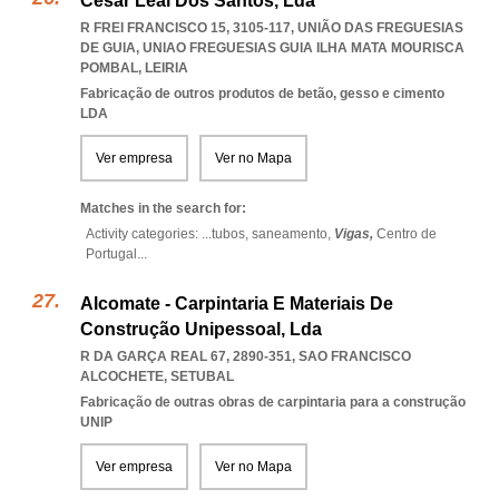
César Leal Dos Santos, Lda
R FREI FRANCISCO 15, 3105-117, UNIÃO DAS FREGUESIAS
DE GUIA
,
UNIAO FREGUESIAS GUIA ILHA MATA MOURISCA
POMBAL
,
LEIRIA
Fabricação de outros produtos de betão, gesso e cimento
LDA
Ver empresa
Ver no Mapa
Matches in the search for:
Activity categories: ...
tubos,
saneamento,
Vigas,
Centro de
Portugal
...
Alcomate - Carpintaria E Materiais De
Construção Unipessoal, Lda
R DA GARÇA REAL 67, 2890-351
,
SAO FRANCISCO
ALCOCHETE
,
SETUBAL
Fabricação de outras obras de carpintaria para a construção
UNIP
Ver empresa
Ver no Mapa