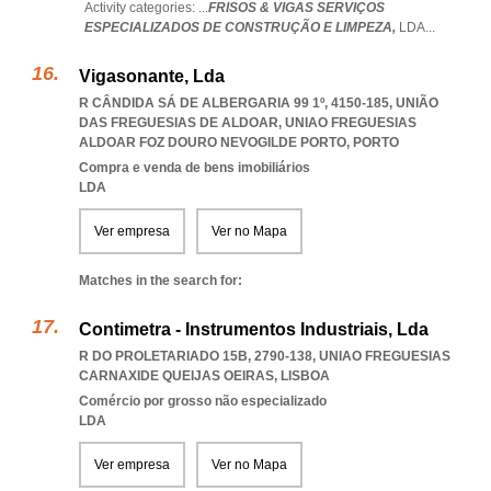
Activity categories: ...
FRISOS & VIGAS SERVIÇOS
ESPECIALIZADOS DE CONSTRUÇÃO E LIMPEZA,
LDA
...
Vigasonante, Lda
R CÂNDIDA SÁ DE ALBERGARIA 99 1º, 4150-185, UNIÃO
DAS FREGUESIAS DE ALDOAR
,
UNIAO FREGUESIAS
ALDOAR FOZ DOURO NEVOGILDE PORTO
,
PORTO
Compra e venda de bens imobiliários
LDA
Ver empresa
Ver no Mapa
Matches in the search for:
Contimetra - Instrumentos Industriais, Lda
R DO PROLETARIADO 15B, 2790-138
,
UNIAO FREGUESIAS
CARNAXIDE QUEIJAS OEIRAS
,
LISBOA
Comércio por grosso não especializado
LDA
Ver empresa
Ver no Mapa