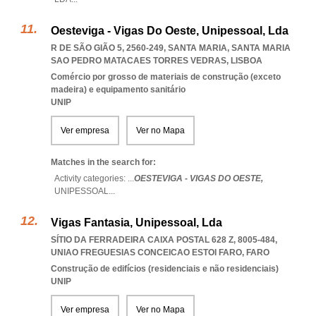
Oesteviga - Vigas Do Oeste, Unipessoal, Lda
R DE SÃO GIÃO 5, 2560-249, SANTA MARIA
,
SANTA MARIA
SAO PEDRO MATACAES TORRES VEDRAS
,
LISBOA
Comércio por grosso de materiais de construção (exceto
madeira) e equipamento sanitário
UNIP
Ver empresa
Ver no Mapa
Matches in the search for:
Activity categories: ...
OESTEVIGA - VIGAS DO OESTE,
UNIPESSOAL
...
Vigas Fantasia, Unipessoal, Lda
SÍTIO DA FERRADEIRA CAIXA POSTAL 628 Z, 8005-484
,
UNIAO FREGUESIAS CONCEICAO ESTOI FARO
,
FARO
Construção de edifícios (residenciais e não residenciais)
UNIP
Ver empresa
Ver no Mapa