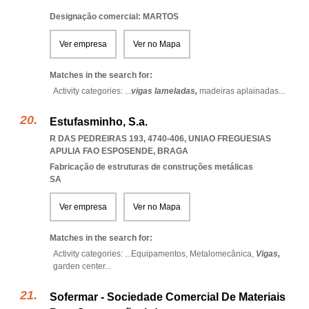
Designação comercial: MARTOS
Ver empresa
Ver no Mapa
Matches in the search for:
Activity categories: ...
vigas lameladas,
madeiras aplainadas
...
Estufasminho, S.a.
R DAS PEDREIRAS 193, 4740-406
,
UNIAO FREGUESIAS
APULIA FAO ESPOSENDE
,
BRAGA
Fabricação de estruturas de construções metálicas
SA
Ver empresa
Ver no Mapa
Matches in the search for:
Activity categories: ...
Equipamentos,
Metalomecânica,
Vigas,
garden center
...
Sofermar - Sociedade Comercial De Materiais