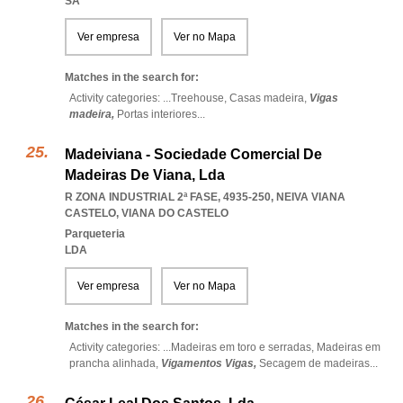
SA
Ver empresa
Ver no Mapa
Matches in the search for:
Activity categories: ...
Treehouse,
Casas madeira,
Vigas
madeira,
Portas interiores
...
Madeiviana - Sociedade Comercial De
Madeiras De Viana, Lda
R ZONA INDUSTRIAL 2ª FASE, 4935-250
,
NEIVA VIANA
CASTELO
,
VIANA DO CASTELO
Parqueteria
LDA
Ver empresa
Ver no Mapa
Matches in the search for:
Activity categories: ...
Madeiras em toro e serradas,
Madeiras em
prancha alinhada,
Vigamentos Vigas,
Secagem de madeiras
...