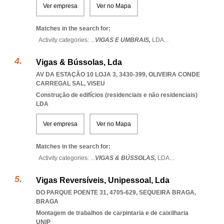
Ver empresa
Ver no Mapa
Matches in the search for:
Activity categories: ...
VIGAS E UMBRAIS,
LDA
...
Vigas & Bússolas, Lda
AV DA ESTAÇÃO 10 LOJA 3, 3430-399
,
OLIVEIRA CONDE
CARREGAL SAL
,
VISEU
Construção de edifícios (residenciais e não residenciais)
LDA
Ver empresa
Ver no Mapa
Matches in the search for:
Activity categories: ...
VIGAS & BÚSSOLAS,
LDA
...
Vigas Reversíveis, Unipessoal, Lda
DO PARQUE POENTE 31, 4705-629
,
SEQUEIRA BRAGA
,
BRAGA
Montagem de trabalhos de carpintaria e de caixilharia
UNIP