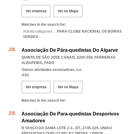
Ver empresa
Ver no Mapa
Matches in the search for:
Activity categories: ...
PARA-CLUBE NACIONAL OS BOINAS
VERDES
...
Associação De Pára-quedistas Do Algarve
QUINTA DE SÃO JOSE CANAIS, 8200-556
,
FERREIRAS
ALBUFEIRA
,
FARO
Outras atividades associativas, n.e.
ASS
Ver empresa
Ver no Mapa
Matches in the search for:
Associação De Para-quedistas Desporivos
Amadores
R VASCO DA GAMA LOTE 2-3.- DT., 2745-229
,
UNIAO
FREGUESIAS QUELUZ BELAS SINTRA
,
LISBOA