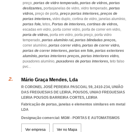
preço,
portas de vidro temperado,
portas de vidros,
portas
deslizantes,
portasjanelas de vidro,
vidro temperado,
portas
vidros,
preço de porta,
preço portas interiores,
preços de
portas interiores,
vidro duplo,
cortina de vidro,
janelas alumínio,
portas fole,
tetos,
Portas de interiores,
cortinas de vidros,
escadas em vidro,
porta correr vidro,
porta de correr em vidro,
porta de vidros,
porta em vidro,
porta preço,
porta vidro
temperado,
portas alumínio ral,
portas blindadas preços,
correr alumínio,
portas correr vidro,
portas de correr vidro,
portas de correr interiores,
portas em fole,
portas exteriores
alumínio,
portas interiores preços,
portas interiores vidro,
puxadores alumínio,
puxadores de portas interiores,
teto falso
pvc
...
Mário Graça Mendes, Lda
R CORONEL JOSÉ PEREIRA PASCOAL 59, 2410-234, UNIÃO
DAS FREGUESIAS DE LEIRIA, POUSOS
,
UNIAO FREGUESIAS
LEIRIA POUSOS BARREIRA CORTES
,
LEIRIA
Fabricação de portas, janelas e elementos similares em metal
LDA
Designação comercial: MGM - PORTAS E AUTOMATISMOS
Ver empresa
Ver no Mapa