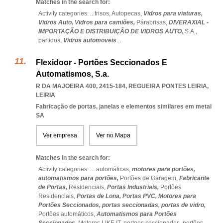
Matches in the search for:
Activity categories: ...
frisos,
Autopecas,
Vidros para viaturas,
Vidros Auto,
Vidros para camiões,
Párabrisas,
DIVERAXIAL -
IMPORTAÇÃO E DISTRIBUIÇÃO DE VIDROS AUTO,
S.A.,
partidos,
Vidros automoveis
...
Flexidoor - Portões Seccionados E
Automatismos, S.a.
R DA MAJOEIRA 400, 2415-184
,
REGUEIRA PONTES LEIRIA
,
LEIRIA
Fabricação de portas, janelas e elementos similares em metal
SA
Ver empresa
Ver no Mapa
Matches in the search for:
Activity categories: ...
automáticas,
motores para portões,
automatismos para portões,
Portões de Garagem,
Fabricante
de Portas,
Residenciais,
Portas Industriais,
Portões
Residenciais,
Portas de Lona,
Portas PVC,
Motores para
Portões Seccionados,
portas seccionadas,
portas de vidro,
Portões automáticos,
Automatismos para Portões