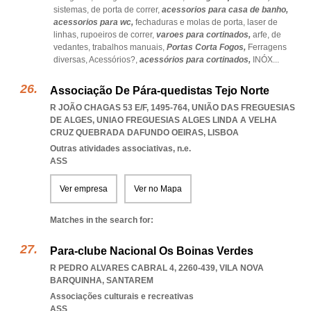
sistemas,
de porta de correr,
acessorios para casa de banho,
acessorios para wc,
fechaduras e molas de porta,
laser de
linhas,
rupoeiros de correr,
varoes para cortinados,
arfe,
de
vedantes,
trabalhos manuais,
Portas Corta Fogos,
Ferragens
diversas,
Acessórios?,
acessórios para cortinados,
INÓX
...
Associação De Pára-quedistas Tejo Norte
R JOÃO CHAGAS 53 E/F, 1495-764, UNIÃO DAS FREGUESIAS
DE ALGES
,
UNIAO FREGUESIAS ALGES LINDA A VELHA
CRUZ QUEBRADA DAFUNDO OEIRAS
,
LISBOA
Outras atividades associativas, n.e.
ASS
Ver empresa
Ver no Mapa
Matches in the search for:
Para-clube Nacional Os Boinas Verdes
R PEDRO ALVARES CABRAL 4, 2260-439
,
VILA NOVA
BARQUINHA
,
SANTAREM
Associações culturais e recreativas
ASS