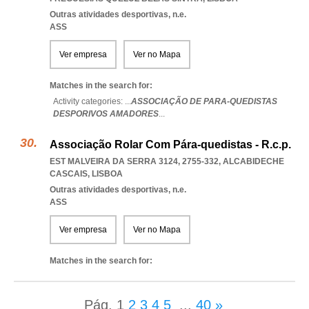
Outras atividades desportivas, n.e.
ASS
Ver empresa
Ver no Mapa
Matches in the search for:
Activity categories: ...
ASSOCIAÇÃO DE PARA-QUEDISTAS
DESPORIVOS AMADORES
...
Associação Rolar Com Pára-quedistas - R.c.p.
EST MALVEIRA DA SERRA 3124, 2755-332
,
ALCABIDECHE
CASCAIS
,
LISBOA
Outras atividades desportivas, n.e.
ASS
Ver empresa
Ver no Mapa
Matches in the search for:
Pág.
1
2
3
4
5
...
40
»