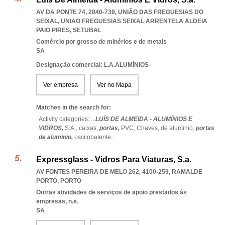
AV DA PONTE 74, 2840-739, UNIÃO DAS FREGUESIAS DO
SEIXAL
,
UNIAO FREGUESIAS SEIXAL ARRENTELA ALDEIA
PAIO PIRES
,
SETUBAL
Comércio por grosso de minérios e de metais
SA
Designação comercial: L.A.ALUMÍNIOS
Ver empresa
Ver no Mapa
Matches in the search for:
Activity categories: ...
LUÍS DE ALMEIDA - ALUMÍNIOS E
VIDROS,
S.A.,
caixas,
portas,
PVC,
Chaves,
de aluminio,
portas
de aluminio,
oscilobatente
...
Expressglass - Vidros Para Viaturas, S.a.
AV FONTES PEREIRA DE MELO 262, 4100-259
,
RAMALDE
PORTO
,
PORTO
Outras atividades de serviços de apoio prestados às
empresas, n.e.
SA