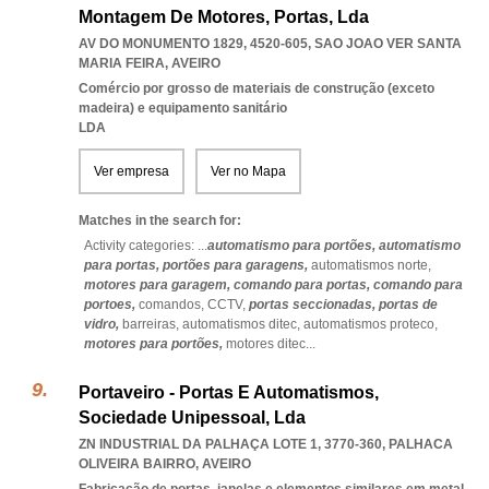
Montagem De Motores, Portas, Lda
AV DO MONUMENTO 1829, 4520-605
,
SAO JOAO VER SANTA
MARIA FEIRA
,
AVEIRO
Comércio por grosso de materiais de construção (exceto
madeira) e equipamento sanitário
LDA
Ver empresa
Ver no Mapa
Matches in the search for:
Activity categories: ...
automatismo para portões,
automatismo
para portas,
portões para garagens,
automatismos norte,
motores para garagem,
comando para portas,
comando para
portoes,
comandos,
CCTV,
portas seccionadas,
portas de
vidro,
barreiras,
automatismos ditec,
automatismos proteco,
motores para portões,
motores ditec
...
Portaveiro - Portas E Automatismos,
Sociedade Unipessoal, Lda
ZN INDUSTRIAL DA PALHAÇA LOTE 1, 3770-360
,
PALHACA
OLIVEIRA BAIRRO
,
AVEIRO