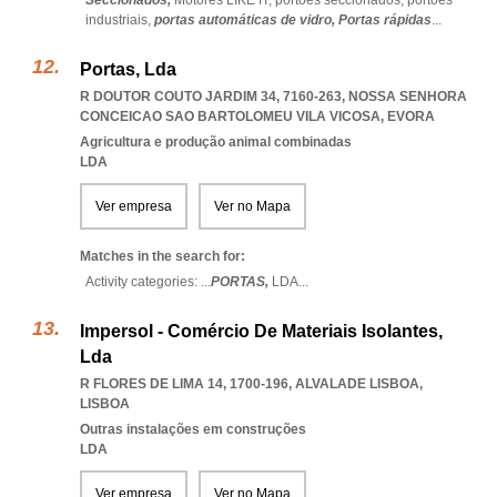
Seccionados,
Motores LIKE IT,
portoes seccionados,
portões
industriais,
portas automáticas de vidro,
Portas rápidas
...
Portas, Lda
R DOUTOR COUTO JARDIM 34, 7160-263
,
NOSSA SENHORA
CONCEICAO SAO BARTOLOMEU VILA VICOSA
,
EVORA
Agricultura e produção animal combinadas
LDA
Ver empresa
Ver no Mapa
Matches in the search for:
Activity categories: ...
PORTAS,
LDA
...
Impersol - Comércio De Materiais Isolantes,
Lda
R FLORES DE LIMA 14, 1700-196
,
ALVALADE LISBOA
,
LISBOA
Outras instalações em construções
LDA
Ver empresa
Ver no Mapa