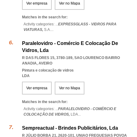
Ver empresa
Ver no Mapa
Matches in the search for:
Activity categories: ...
EXPRESSGLASS - VIDROS PARA
VIATURAS,
S.A.
...
Paralelovidro - Comércio E Colocação De
Vidros, Lda
R DAS FLORES 15, 3780-189
,
SAO LOURENCO BAIRRO
ANADIA
,
AVEIRO
Pintura e colocação de vidros
LDA
Ver empresa
Ver no Mapa
Matches in the search for:
Activity categories: ...
PARALELOVIDRO - COMÉRCIO E
COLOCAÇÃO DE VIDROS,
LDA
...
Sempreactual - Brindes Publicitários, Lda
R JÚLIO BORBA 21, 2620-101
,
UNIAO FREGUESIAS POVOA