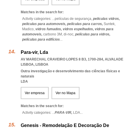
Matches in the search for:
Activity categories: ...
películas de segurança,
peliculas vidros,
peliculas para automoveis,
películas para carros,
Suntek,
Madico,
vidros fumados,
vidros espelhados,
vidros para
automoveis,
carbono 3M,
di-noc,
películas para vidros,
películas para edifícios
...
Para-vir, Lda
AV MARECHAL CRAVEIRO LOPES 8 B3, 1700-284
,
ALVALADE
LISBOA
,
LISBOA
Outra investigação e desenvolvimento das ciências físicas e
naturais
LDA
Ver empresa
Ver no Mapa
Matches in the search for:
Activity categories: ...
PARA-VIR,
LDA
...
Genesis - Remodelação E Decoração De