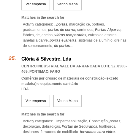
Ver empresa
Ver no Mapa
Matches in the search for:
Activity categories: ...
portas,
marcação ce,
portoes,
gradeamentos,
portas de correr,
corrimoes,
Portas Algarve,
fábrica,
de janelas,
vidros temperados,
caixas de estores,
janelas algarve,
portas e janelas,
sistemas de alumínio,
grelhas
de sombreamento,
de portas
...
Glória & Silvestre, Lda
CENTRO INDUSTRIAL VALE DA ARRANCADA LOTE 52, 8500-
469
,
PORTIMAO
,
FARO
Comércio por grosso de materiais de construção (exceto
madeira) e equipamento sanitário
LDA
Ver empresa
Ver no Mapa
Matches in the search for:
Activity categories: ...
impermeabilização,
Construção,
portas,
decoração,
dobradiças,
Portas de Segurança,
toalheiros,
designers,
ferragens de mobiliario,
ferragens para vidro,