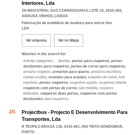
Interiores, Lda
ZN INDUSTRIAL DAS CORREDOURAS LOTE 10, 2630-369
,
ARRUDA VINHOS
,
LISBOA
Fabricação de mobiliário de madeira para outros fins
LDA
Ver empresa
Ver no Mapa
Matches in the search for:
Activity categories: ...
direitas,
portas para roupeiros,
portas
deslizantes para roupeiros,
portas de correr para roupeiros,
armário roupeiro,
armários para quarto,
armários escritório,
camas ocultas,
estantes para arquivo,
estantes de correr,
fole
hamónio,
portas roupeiros,
roupeiros quarto,
roupeiros infantil,
roupeiros com portas de correr,
sob medida,
roupeiro
embutido,
roupeiros duas portas,
roupeiros com portas
deslizantes,
ikea roupeiros
...
Projectbus - Projecto E Desenvolvimento Para
Transportes, Lda
R TEOFILO BRAGA 138, 4435-461
,
RIO TINTO GONDOMAR
,
PORTO