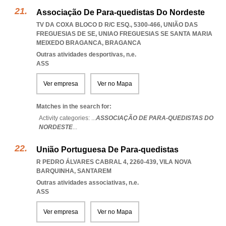
Associação De Para-quedistas Do Nordeste
TV DA COXA BLOCO D R/C ESQ., 5300-466, UNIÃO DAS
FREGUESIAS DE SE
,
UNIAO FREGUESIAS SE SANTA MARIA
MEIXEDO BRAGANCA
,
BRAGANCA
Outras atividades desportivas, n.e.
ASS
Ver empresa
Ver no Mapa
Matches in the search for:
Activity categories: ...
ASSOCIAÇÃO DE PARA-QUEDISTAS DO
NORDESTE
...
União Portuguesa De Para-quedistas
R PEDRO ÁLVARES CABRAL 4, 2260-439
,
VILA NOVA
BARQUINHA
,
SANTAREM
Outras atividades associativas, n.e.
ASS
Ver empresa
Ver no Mapa