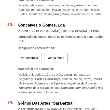
Activity categories: ...
moradias,
comércio,
portas,
interiores,
conforto,
remodelações,
Vidros,
espelhos,
elevtrodomésticos,
Tintas isoladoras,
Tintas para grades,
revestimento em pedra
...
Gonçalves & Gomes, Lda
R PROFESSOR VEIGA SIMÃO, 3100-514
,
POMBAL
,
LEIRIA
Fabricação de outras obras de carpintaria para a construção
LDA
Designação comercial: GG
Ver empresa
Ver no Mapa
Matches in the search for:
Activity categories: ...
Construção,
portas,
portugal,
de
Segurança,
Portas Corta-fogo,
armário,
banho,
correr,
Portas
de Interior,
Roupeiros de 2 portas,
roupeiros de 3 portas,
roupeiros de 4 portas,
mogno,
roupeiros com impressão nos
vidros,
pavimentos flutuantes
...
Grémio Das Artes "para-artha"
R ANTÓNIO DA COSTA CARVALHO 2302ºDTO., 2765-015
,