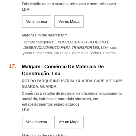
Fabricação de carroçarias, reboques e semi-reboques
LDA
Ver empresa
Ver no Mapa
Matches in the search for:
Activity categories: ...
PROJECTBUS - PROJECTO E
DESENVOLVIMENTO PARA TRANSPORTES,
LDA,
som,
portas,
interiores,
Parafusos,
Alumínios,
Vidros,
Estores
...
Mafgare - Comércio De Materiais De
Construção, Lda
ROT DO PARQUE INDUSTRIAL GUARDA-GARE, 6300-625
,
GUARDA
,
GUARDA
Comércio a retalho de material de bricolage, equipamento
sanitário, ladrilhos e materiais similares, em
estabelecimentos especializados
LDA
Ver empresa
Ver no Mapa
Matches in the search for: