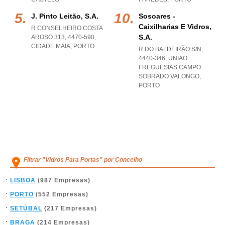
J. Pinto Leitão, S.a.
Sosoares -
Caixilharias E Vidros,
R CONSELHEIRO COSTA
S.a.
AROSO 313, 4470-590
,
CIDADE MAIA
,
PORTO
R DO BALDEIRÃO S/N,
4440-346
,
UNIAO
FREGUESIAS CAMPO
SOBRADO VALONGO
,
PORTO
Filtrar "Vidros Para Portas" por Concelho
LISBOA
(987 Empresas)
PORTO
(552 Empresas)
SETÚBAL
(217 Empresas)
BRAGA
(214 Empresas)