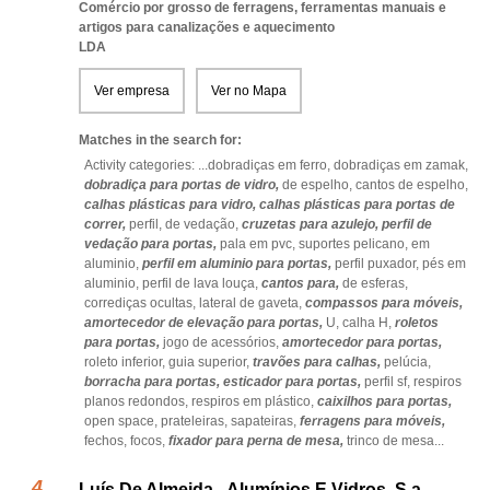
Comércio por grosso de ferragens, ferramentas manuais e
artigos para canalizações e aquecimento
LDA
Ver empresa
Ver no Mapa
Matches in the search for:
Activity categories: ...
dobradiças em ferro,
dobradiças em zamak,
dobradiça para portas de vidro,
de espelho,
cantos de espelho,
calhas plásticas para vidro,
calhas plásticas para portas de
correr,
perfil,
de vedação,
cruzetas para azulejo,
perfil de
vedação para portas,
pala em pvc,
suportes pelicano,
em
aluminio,
perfil em aluminio para portas,
perfil puxador,
pés em
aluminio,
perfil de lava louça,
cantos para,
de esferas,
corrediças ocultas,
lateral de gaveta,
compassos para móveis,
amortecedor de elevação para portas,
U,
calha H,
roletos
para portas,
jogo de acessórios,
amortecedor para portas,
roleto inferior,
guia superior,
travões para calhas,
pelúcia,
borracha para portas,
esticador para portas,
perfil sf,
respiros
planos redondos,
respiros em plástico,
caixilhos para portas,
open space,
prateleiras,
sapateiras,
ferragens para móveis,
fechos,
focos,
fixador para perna de mesa,
trinco de mesa
...
Luís De Almeida - Alumínios E Vidros, S.a.