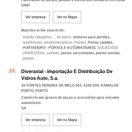
Fabricação de portas, janelas e elementos similares em metal
UNIP
Ver empresa
Ver no Mapa
Matches in the search for:
Activity categories: ...
do bairro,
motores para portões,
residênciais,
electromecánicos,
Paíneis,
Portas rápidas,
PORTAVEIRO - PORTAS E AUTOMATISMOS,
SOCIEDADE
UNIPESSOAL,
portoes,
portas seccionadas,
portas enrolar,
grades
...
Diveraxial - Importação E Distribuição De
Vidros Auto, S.a.
AV FONTES PEREIRA DE MELO 262, 4100-259
,
RAMALDE
PORTO
,
PORTO
Comércio por grosso de peças e acessórios para veículos
automóveis
SA
Ver empresa
Ver no Mapa