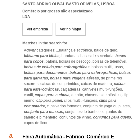
SANTO ADRIAO OLIVAL BASTO ODIVELAS
,
LISBOA
Comércio por grosso não especializado
LDA
Ver empresa
Ver no Mapa
Matches in the search for:
Activity categories: ...
balança electrónica,
balde de gelo,
bálsamo para lábios,
bandanas,
bases de secretária,
bases
para copos,
batons,
bolsas de pescoço,
bolsas de telemóvel,
bolsas de veludo para esferográficas,
bolsas multi,
-usos,
bolsas para documentos,
bolsas para esferográficas,
bolsas
para garrafas,
bolsas para viagens aéreas,
de primeiros
socorros,
caixas de comprimidos,
caixas de madeira,
caixas
para esferográficas,
calçadeiras,
canivetes multi-funções,
cantil,
capas para a chuva,
de pão,
chávenas de plástico,
clip
memo,
clip para papel,
clips multi,
-funções,
clips para
computador,
clips varios formatos,
conjunto de yoga ou pilates,
conjunto para massas,
conjuntos de banho,
conjuntos de
saleiro e pimenteiro,
conjuntos de vinho,
conjuntos para queijo,
copos de licor
...
Feira Automática - Fabrico, Comércio E