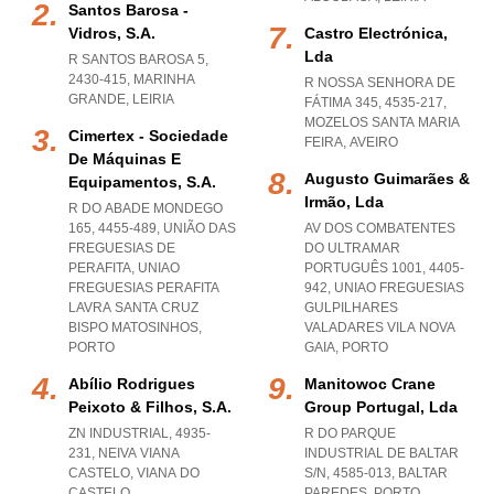
Santos Barosa -
Vidros, S.a.
Castro Electrónica,
Lda
R SANTOS BAROSA 5,
2430-415
,
MARINHA
R NOSSA SENHORA DE
GRANDE
,
LEIRIA
FÁTIMA 345, 4535-217
,
MOZELOS SANTA MARIA
Cimertex - Sociedade
FEIRA
,
AVEIRO
De Máquinas E
Augusto Guimarães &
Equipamentos, S.a.
Irmão, Lda
R DO ABADE MONDEGO
165, 4455-489, UNIÃO DAS
AV DOS COMBATENTES
FREGUESIAS DE
DO ULTRAMAR
PERAFITA
,
UNIAO
PORTUGUÊS 1001, 4405-
FREGUESIAS PERAFITA
942
,
UNIAO FREGUESIAS
LAVRA SANTA CRUZ
GULPILHARES
BISPO MATOSINHOS
,
VALADARES VILA NOVA
PORTO
GAIA
,
PORTO
Abílio Rodrigues
Manitowoc Crane
Peixoto & Filhos, S.a.
Group Portugal, Lda
ZN INDUSTRIAL, 4935-
R DO PARQUE
231
,
NEIVA VIANA
INDUSTRIAL DE BALTAR
CASTELO
,
VIANA DO
S/N, 4585-013
,
BALTAR
CASTELO
PAREDES
,
PORTO