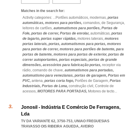
Matches in the search for:
Activity categories: ...
Portões automáticos,
modernas,
portas
automáticas,
motores para portões,
comandos,
de Segurança,
leitores de cartões,
automatismos para portões,
Portas de
Fole,
portas de correr,
Portas de enrolar,
automáticas,
portas
de lagarto,
portas super rápidas,
motores laterais,
motores
portas laterais,
portas,
automatismos para portas,
motores
para portas de correr,
motores para portões de batente,
para
portas de batente,
motores para portas de exterior,
portas de
correr autoportantes,
portas especiais,
portas de grande
dimensões,
acessórios para fabricação portas,
receptor via
rádio,
comando de chave,
automatismos para portadas,
automatismo para venezianas,
portas de garagem,
Portas em
PVC,
antena,
portas corta fogo,
Portões de Garagem,
Portas
Industriais,
Portas de Lona,
construção cívil,
Controle de
acessos,
MOTORES PARA PORTADAS,
Motores de tecto
...
Jonosil - Indústria E Comércio De Ferragens,
Lda
TV DA VARIANTE 62, 3750-753
,
UNIAO FREGUESIAS
TRAVASSO OIS RIBEIRA AGUEDA
,
AVEIRO