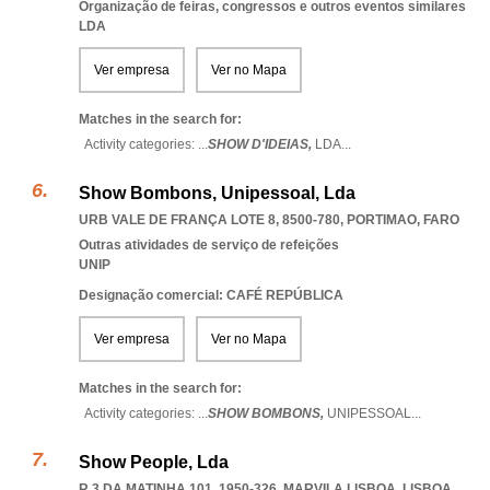
Organização de feiras, congressos e outros eventos similares
LDA
Ver empresa
Ver no Mapa
Matches in the search for:
Activity categories: ...
SHOW D'IDEIAS,
LDA
...
Show Bombons, Unipessoal, Lda
URB VALE DE FRANÇA LOTE 8, 8500-780
,
PORTIMAO
,
FARO
Outras atividades de serviço de refeições
UNIP
Designação comercial: CAFÉ REPÚBLICA
Ver empresa
Ver no Mapa
Matches in the search for:
Activity categories: ...
SHOW BOMBONS,
UNIPESSOAL
...
Show People, Lda
R 3 DA MATINHA 101, 1950-326
,
MARVILA LISBOA
,
LISBOA