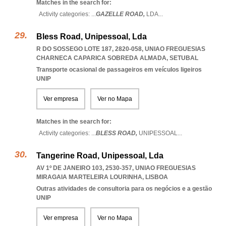
Matches in the search for:
Activity categories: ...
GAZELLE ROAD,
LDA
...
Bless Road, Unipessoal, Lda
R DO SOSSEGO LOTE 187, 2820-058
,
UNIAO FREGUESIAS
CHARNECA CAPARICA SOBREDA ALMADA
,
SETUBAL
Transporte ocasional de passageiros em veículos ligeiros
UNIP
Ver empresa
Ver no Mapa
Matches in the search for:
Activity categories: ...
BLESS ROAD,
UNIPESSOAL
...
Tangerine Road, Unipessoal, Lda
AV 1º DE JANEIRO 103, 2530-357
,
UNIAO FREGUESIAS
MIRAGAIA MARTELEIRA LOURINHA
,
LISBOA
Outras atividades de consultoria para os negócios e a gestão
UNIP
Ver empresa
Ver no Mapa