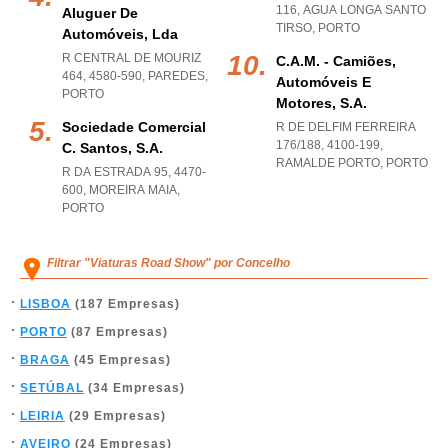
116
,
AGUA LONGA SANTO
Aluguer De
TIRSO
,
PORTO
Automóveis, Lda
R CENTRAL DE MOURIZ
C.a.m. - Camiões,
464, 4580-590
,
PAREDES
,
Automóveis E
PORTO
Motores, S.a.
Sociedade Comercial
R DE DELFIM FERREIRA
176/188, 4100-199
,
C. Santos, S.a.
RAMALDE PORTO
,
PORTO
R DA ESTRADA 95, 4470-
600
,
MOREIRA MAIA
,
PORTO
Filtrar "Viaturas Road Show" por Concelho
LISBOA
(187 Empresas)
PORTO
(87 Empresas)
BRAGA
(45 Empresas)
SETÚBAL
(34 Empresas)
LEIRIA
(29 Empresas)
AVEIRO
(24 Empresas)