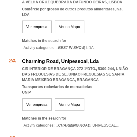
A VELHA CRUZ QUEBRADA DAFUNDO OEIRAS
,
LISBOA
Comércio por grosso de outros produtos alimentares, n.e.
LDA
Ver empresa
Ver no Mapa
Matches in the search for:
Activity categories: ...
BEST IN SHOW,
LDA
...
Charming Road, Unipessoal, Lda
CIR INTERIOR DE BRAGANÇA 272 1ºDTO., 5300-244, UNIÃO
DAS FREGUESIAS DE SE
,
UNIAO FREGUESIAS SE SANTA
MARIA MEIXEDO BRAGANCA
,
BRAGANCA
Transportes rodoviários de mercadorias
UNIP
Ver empresa
Ver no Mapa
Matches in the search for:
Activity categories: ...
CHARMING ROAD,
UNIPESSOAL
...