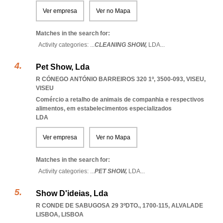
Ver empresa
Ver no Mapa
Matches in the search for:
Activity categories: ...
CLEANING SHOW,
LDA
...
Pet Show, Lda
R CÓNEGO ANTÓNIO BARREIROS 320 1º, 3500-093
,
VISEU
,
VISEU
Comércio a retalho de animais de companhia e respectivos
alimentos, em estabelecimentos especializados
LDA
Ver empresa
Ver no Mapa
Matches in the search for:
Activity categories: ...
PET SHOW,
LDA
...
Show D'ideias, Lda
R CONDE DE SABUGOSA 29 3ºDTO., 1700-115
,
ALVALADE
LISBOA
,
LISBOA