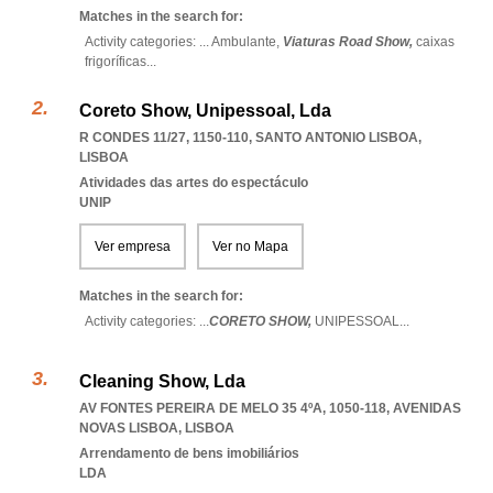
Matches in the search for:
Activity categories: ...
Ambulante,
Viaturas Road Show,
caixas
frigoríficas
...
Coreto Show, Unipessoal, Lda
R CONDES 11/27, 1150-110
,
SANTO ANTONIO LISBOA
,
LISBOA
Atividades das artes do espectáculo
UNIP
Ver empresa
Ver no Mapa
Matches in the search for:
Activity categories: ...
CORETO SHOW,
UNIPESSOAL
...
Cleaning Show, Lda
AV FONTES PEREIRA DE MELO 35 4ºA, 1050-118
,
AVENIDAS
NOVAS LISBOA
,
LISBOA
Arrendamento de bens imobiliários
LDA