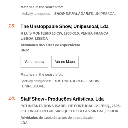
Matches in the search for:
Activity categories: ...
SHOW DE PALADARES,
UNIPESSOAL
...
The Unstoppable Show, Unipessoal, Lda
R LUÍS MONTEIRO 16 C/V, 1900-310
,
PENHA FRANCA
LISBOA
,
LISBOA
Atividades das artes do espectáculo
UNIP
Ver empresa
Ver no Mapa
Matches in the search for:
Activity categories: ...
THE UNSTOPPABLE SHOW,
UNIPESSOAL
...
Staff Show - Produções Artísticas, Lda
PCT INFANTA DONA ISABEL DE PORTUGAL 12 1ºESQ., 2605-
651
,
UNIAO FREGUESIAS QUELUZ BELAS SINTRA
,
LISBOA
Atividades de apoio às artes do espectáculo
LDA