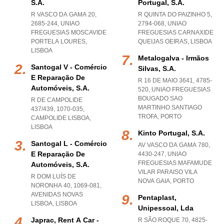
S.a.
Portugal, S.a.
R VASCO DA GAMA 20,
R QUINTA DO PAIZINHO 5,
2685-244
,
UNIAO
2794-068
,
UNIAO
FREGUESIAS MOSCAVIDE
FREGUESIAS CARNAXIDE
PORTELA LOURES
,
QUEIJAS OEIRAS
,
LISBOA
LISBOA
Metalogalva - Irmãos
Santogal V - Comércio
Silvas, S.a.
E Reparação De
R 16 DE MAIO 3641, 4785-
Automóveis, S.a.
520
,
UNIAO FREGUESIAS
BOUGADO SAO
R DE CAMPOLIDE
MARTINHO SANTIAGO
437/439, 1070-035
,
TROFA
,
PORTO
CAMPOLIDE LISBOA
,
LISBOA
Kinto Portugal, S.a.
Santogal L - Comércio
AV VASCO DA GAMA 780,
E Reparação De
4430-247
,
UNIAO
FREGUESIAS MAFAMUDE
Automóveis, S.a.
VILAR PARAISO VILA
R DOM LUÍS DE
NOVA GAIA
,
PORTO
NORONHA 40, 1069-081
,
AVENIDAS NOVAS
Pentaplast,
LISBOA
,
LISBOA
Unipessoal, Lda
Japrac, Rent A Car -
R SÃO ROQUE 70, 4825-