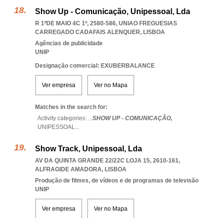
Show Up - Comunicação, Unipessoal, Lda
R 1ºDE MAIO 4C 1º, 2580-586
,
UNIAO FREGUESIAS
CARREGADO CADAFAIS ALENQUER
,
LISBOA
Agências de publicidade
UNIP
Designação comercial: EXUBERBALANCE
Ver empresa
Ver no Mapa
Matches in the search for:
Activity categories: ...
SHOW UP - COMUNICAÇÃO,
UNIPESSOAL
...
Show Track, Unipessoal, Lda
AV DA QUINTA GRANDE 22/22C LOJA 15, 2610-161
,
ALFRAGIDE AMADORA
,
LISBOA
Produção de filmes, de vídeos e de programas de televisão
UNIP
Ver empresa
Ver no Mapa