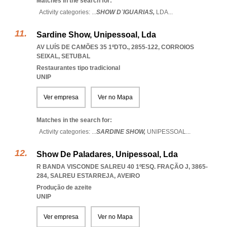
Matches in the search for:
Activity categories: ...
SHOW D`IGUARIAS,
LDA
...
Sardine Show, Unipessoal, Lda
AV LUÍS DE CAMÕES 35 1ºDTO., 2855-122
,
CORROIOS
SEIXAL
,
SETUBAL
Restaurantes tipo tradicional
UNIP
Ver empresa
Ver no Mapa
Matches in the search for:
Activity categories: ...
SARDINE SHOW,
UNIPESSOAL
...
Show De Paladares, Unipessoal, Lda
R BANDA VISCONDE SALREU 40 1ºESQ. FRAÇÃO J, 3865-
284
,
SALREU ESTARREJA
,
AVEIRO
Produção de azeite
UNIP
Ver empresa
Ver no Mapa