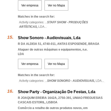
Ver empresa
Ver no Mapa
Matches in the search for:
Activity categories: ...
STAFF SHOW - PRODUÇÕES
ARTÍSTICAS,
LDA
...
Show Sonoro - Audiovisuais, Lda
R DA ALDEIA 51, 4740-011
,
ANTAS ESPOSENDE
,
BRAGA
Aluguer de outras máquinas e equipamentos, n.e.
LDA
Ver empresa
Ver no Mapa
Matches in the search for:
Activity categories: ...
SHOW SONORO - AUDIOVISUAIS,
LDA
...
Show Party - Organização De Festas, Lda
R JOAQUIM EREIRA 1642A, 2750-391
,
UNIAO FREGUESIAS
CASCAIS ESTORIL
,
LISBOA
Comércio a retalho de outros produtos novos, em