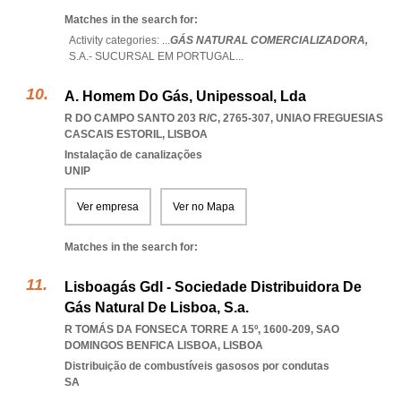
Matches in the search for:
Activity categories: ...
GÁS NATURAL COMERCIALIZADORA,
S.A.- SUCURSAL EM PORTUGAL
...
A. Homem Do Gás, Unipessoal, Lda
R DO CAMPO SANTO 203 R/C, 2765-307
,
UNIAO FREGUESIAS
CASCAIS ESTORIL
,
LISBOA
Instalação de canalizações
UNIP
Ver empresa
Ver no Mapa
Matches in the search for:
Lisboagás Gdl - Sociedade Distribuidora De
Gás Natural De Lisboa, S.a.
R TOMÁS DA FONSECA TORRE A 15º, 1600-209
,
SAO
DOMINGOS BENFICA LISBOA
,
LISBOA
Distribuição de combustíveis gasosos por condutas
SA