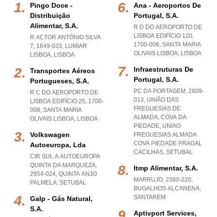
Pingo Doce -
Ana - Aeroportos De
Distribuição
Portugal, S.a.
Alimentar, S.a.
R D DO AEROPORTO DE
LISBOA EDIFÍCIO 120,
R ACTOR ANTÓNIO SILVA
1700-008
,
SANTA MARIA
7, 1649-033
,
LUMIAR
OLIVAIS LISBOA
,
LISBOA
LISBOA
,
LISBOA
Infraestruturas De
Transportes Aéreos
Portugal, S.a.
Portugueses, S.a.
PC DA PORTAGEM, 2809-
R C DO AEROPORTO DE
013, UNIÃO DAS
LISBOA EDIFÍCIO 25, 1700-
FREGUESIAS DE
008
,
SANTA MARIA
ALMADA, COVA DA
OLIVAIS LISBOA
,
LISBOA
PIEDADE
,
UNIAO
Volkswagen
FREGUESIAS ALMADA
COVA PIEDADE PRAGAL
Autoeuropa, Lda
CACILHAS
,
SETUBAL
CIR SUL A AUTOEUROPA
QUINTA DA MARQUEZA,
Itmp Alimentar, S.a.
2954-024
,
QUINTA ANJO
MARRUJO, 2380-220
,
PALMELA
,
SETUBAL
BUGALHOS ALCANENA
,
SANTAREM
Galp - Gás Natural,
S.a.
Aptivport Services,