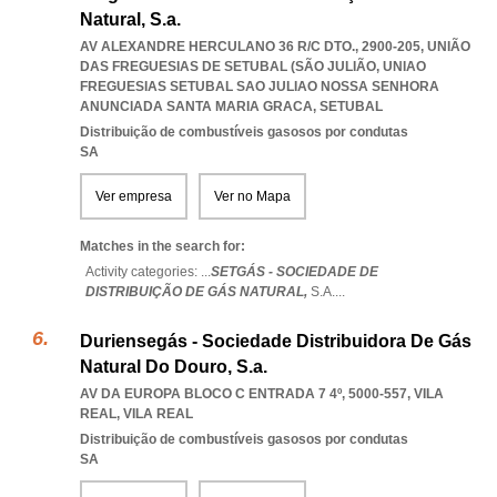
Natural, S.a.
AV ALEXANDRE HERCULANO 36 R/C DTO., 2900-205, UNIÃO
DAS FREGUESIAS DE SETUBAL (SÃO JULIÃO
,
UNIAO
FREGUESIAS SETUBAL SAO JULIAO NOSSA SENHORA
ANUNCIADA SANTA MARIA GRACA
,
SETUBAL
Distribuição de combustíveis gasosos por condutas
SA
Ver empresa
Ver no Mapa
Matches in the search for:
Activity categories: ...
SETGÁS - SOCIEDADE DE
DISTRIBUIÇÃO DE GÁS NATURAL,
S.A.
...
Duriensegás - Sociedade Distribuidora De Gás
Natural Do Douro, S.a.
AV DA EUROPA BLOCO C ENTRADA 7 4º, 5000-557
,
VILA
REAL
,
VILA REAL
Distribuição de combustíveis gasosos por condutas
SA