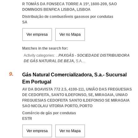
R TOMÁS DA FONSECA TORRE A 15º, 1600-209
,
SAO
DOMINGOS BENFICA LISBOA
,
LISBOA
Distribuição de combustíveis gasosos por condutas
SA
Ver empresa
Ver no Mapa
Matches in the search for:
Activity categories: ...
PAXGÁS - SOCIEDADE DISTRIBUIDORA
DE GÁS NATURAL DE BEJA,
S.A.
...
Gás Natural Comercializadora, S.a.- Sucursal
Em Portugal
AV DA BOAVISTA 772 2.5, 4100-111, UNIÃO DAS FREGUESIAS
DE CEDOFEITA, SANTO ILDEFONSO, SE, MIRAGAIA
,
UNIAO
FREGUESIAS CEDOFEITA SANTO ILDEFONSO SE MIRAGAIA
SAO NICOLAU VITORIA PORTO
,
PORTO
Comércio de gás por condutas
ESTR
Ver empresa
Ver no Mapa