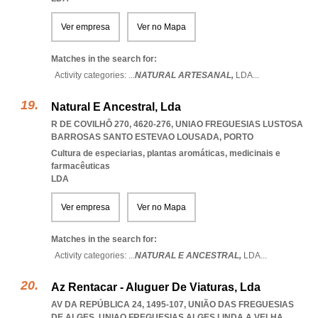
Ver empresa
Ver no Mapa
Matches in the search for:
Activity categories: ...
NATURAL ARTESANAL,
LDA
...
Natural E Ancestral, Lda
R DE COVILHÔ 270, 4620-276
,
UNIAO FREGUESIAS LUSTOSA
BARROSAS SANTO ESTEVAO LOUSADA
,
PORTO
Cultura de especiarias, plantas aromáticas, medicinais e
farmacêuticas
LDA
Ver empresa
Ver no Mapa
Matches in the search for:
Activity categories: ...
NATURAL E ANCESTRAL,
LDA
...
Az Rentacar - Aluguer De Viaturas, Lda
AV DA REPÚBLICA 24, 1495-107, UNIÃO DAS FREGUESIAS
DE ALGES
,
UNIAO FREGUESIAS ALGES LINDA A VELHA