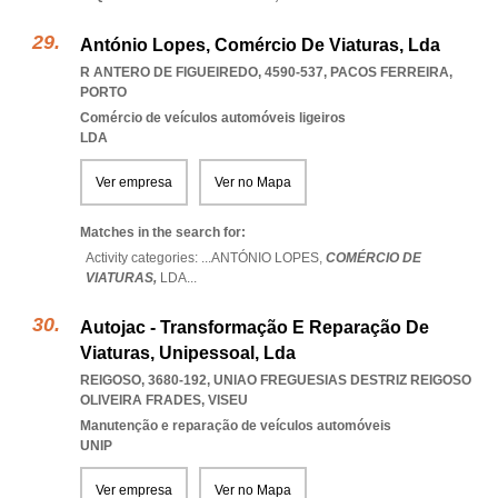
António Lopes, Comércio De Viaturas, Lda
R ANTERO DE FIGUEIREDO, 4590-537
,
PACOS FERREIRA
,
PORTO
Comércio de veículos automóveis ligeiros
LDA
Ver empresa
Ver no Mapa
Matches in the search for:
Activity categories: ...
ANTÓNIO LOPES,
COMÉRCIO DE
VIATURAS,
LDA
...
Autojac - Transformação E Reparação De
Viaturas, Unipessoal, Lda
REIGOSO, 3680-192
,
UNIAO FREGUESIAS DESTRIZ REIGOSO
OLIVEIRA FRADES
,
VISEU
Manutenção e reparação de veículos automóveis
UNIP
Ver empresa
Ver no Mapa