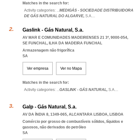
Matches in the search for:
Activity categories: ...
MEDIGÁS - SOCIEDADE DISTRIBUIDORA
DE GÁS NATURAL DO ALGARVE,
S.A.
...
Gaslink - Gás Natural, S.a.
AV MAR E COMUNIDADES MADEIRENSES 21 3º, 9000-054
,
SE FUNCHAL
,
ILHA DA MADEIRA FUNCHAL
Armazenagem não frigorífica
SA
Ver empresa
Ver no Mapa
Matches in the search for:
Activity categories: ...
GASLINK - GÁS NATURAL,
S.A.
...
Galp - Gás Natural, S.a.
AV DA ÍNDIA 8, 1349-065
,
ALCANTARA LISBOA
,
LISBOA
Comércio por grosso de combustíveis sólidos, líquidos e
gasosos, não derivados do petróleo
SA