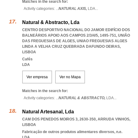
Matches in the search for:
Activity categories: ...
NATURAL AXIS,
LDA
...
Natural & Abstracto, Lda
CENTRO DESPORTIVO NACIONAL DO JAMOR EDIFÍCIO DOS
BALNEÁRIOS APOIO AOS CAMPOS 2/3/4/5, 1495-751, UNIÃO
DAS FREGUESIAS DE ALGES
,
UNIAO FREGUESIAS ALGES
LINDA A VELHA CRUZ QUEBRADA DAFUNDO OEIRAS
,
LISBOA
Cafés
LDA
Ver empresa
Ver no Mapa
Matches in the search for:
Activity categories: ...
NATURAL & ABSTRACTO,
LDA
...
Natural Artesanal, Lda
CAM DOS PENEDOS MOIROS 3, 2630-350
,
ARRUDA VINHOS
,
LISBOA
Fabricação de outros produtos alimentares diversos, n.e.
LDA