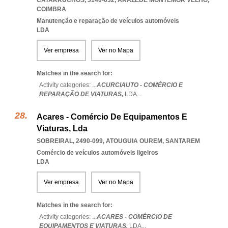
CATARRUCHOS, 3140-032
,
ARAZEDE MONTEMOR VELHO
,
COIMBRA
Manutenção e reparação de veículos automóveis
LDA
Ver empresa
Ver no Mapa
Matches in the search for:
Activity categories: ...
ACURCIAUTO - COMÉRCIO E
REPARAÇÃO DE VIATURAS,
LDA
...
Acares - Comércio De Equipamentos E
Viaturas, Lda
SOBREIRAL, 2490-099
,
ATOUGUIA OUREM
,
SANTAREM
Comércio de veículos automóveis ligeiros
LDA
Ver empresa
Ver no Mapa
Matches in the search for:
Activity categories: ...
ACARES - COMÉRCIO DE
EQUIPAMENTOS E VIATURAS,
LDA
...