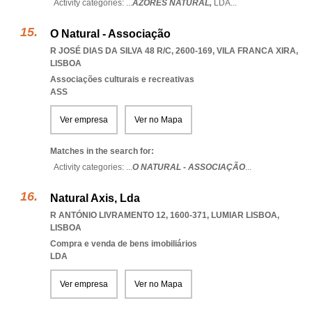
Activity categories: ...
AZORES NATURAL,
LDA
...
O Natural - Associação
R JOSÉ DIAS DA SILVA 48 R/C, 2600-169
,
VILA FRANCA XIRA
,
LISBOA
Associações culturais e recreativas
ASS
Ver empresa
Ver no Mapa
Matches in the search for:
Activity categories: ...
O NATURAL - ASSOCIAÇÃO
...
Natural Axis, Lda
R ANTÓNIO LIVRAMENTO 12, 1600-371
,
LUMIAR LISBOA
,
LISBOA
Compra e venda de bens imobiliários
LDA
Ver empresa
Ver no Mapa