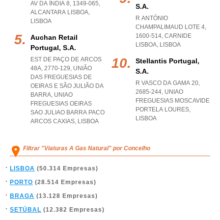
AV DA ÍNDIA 8, 1349-065
,
S.a.
ALCANTARA LISBOA
,
R ANTÓNIO
LISBOA
CHAMPALIMAUD LOTE 4,
1600-514
,
CARNIDE
Auchan Retail
LISBOA
,
LISBOA
Portugal, S.a.
EST DE PAÇO DE ARCOS
Stellantis Portugal,
48A, 2770-129, UNIÃO
S.a.
DAS FREGUESIAS DE
R VASCO DA GAMA 20,
OEIRAS E SÃO JULIÃO DA
2685-244
,
UNIAO
BARRA
,
UNIAO
FREGUESIAS MOSCAVIDE
FREGUESIAS OEIRAS
PORTELA LOURES
,
SAO JULIAO BARRA PACO
LISBOA
ARCOS CAXIAS
,
LISBOA
Filtrar "Viaturas A Gas Natural" por Concelho
LISBOA
(50.314 Empresas)
PORTO
(28.514 Empresas)
BRAGA
(13.128 Empresas)
SETÚBAL
(12.382 Empresas)