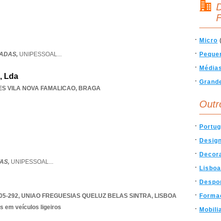
D
F
Micro
RADAS,
UNIPESSOAL
...
Peque
Média
, Lda
Grand
S VILA NOVA FAMALICAO
,
BRAGA
Outr
Portug
Desig
Decor
VAS,
UNIPESSOAL
...
Lisboa
Despo
05-292
,
UNIAO FREGUESIAS QUELUZ BELAS SINTRA
,
LISBOA
Forma
s em veículos ligeiros
Mobili