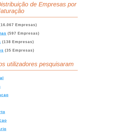
istribuição de Empresas por
aturação
(16.067 Empresas)
nas
(597 Empresas)
s
(138 Empresas)
es
(35 Empresas)
os utilizadores pesquisaram
al
n
acao
rto
cao
ario