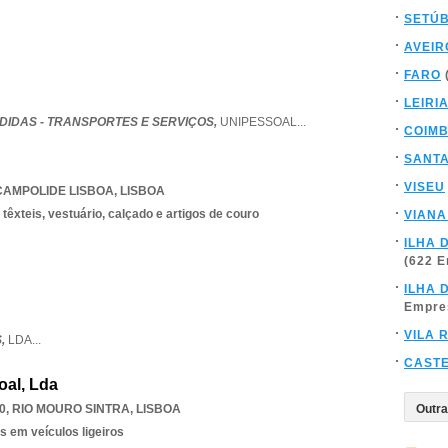
SETÚ
AVEIR
FARO
LEIRI
DIDAS - TRANSPORTES E SERVIÇOS,
UNIPESSOAL
...
COIM
SANT
VISEU
CAMPOLIDE LISBOA
,
LISBOA
êxteis, vestuário, calçado e artigos de couro
VIANA
ILHA 
(622 
ILHA 
Empre
VILA 
S,
LDA
...
CAST
oal, Lda
0
,
RIO MOURO SINTRA
,
LISBOA
s em veículos ligeiros