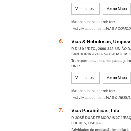
Ver empresa
Ver no Mapa
Matches in the search for:
Activity categories: ...
VIAS ACOMO
Vias & Nebulosas, Unipess
R DIU 9 1ºDTO., 2690-348, UNIÃO
SANTA IRIA AZOIA SAO JOAO TA
Transporte ocasional de passageiro
UNIP
Ver empresa
Ver no Mapa
Matches in the search for:
Activity categories: ...
VIAS & NEBU
Vias Parabólicas, Lda
R JOSÉ DUARTE MORAIS 27 1ºESQ.
LOURES
,
LISBOA
Atividades de mediação imobiliária