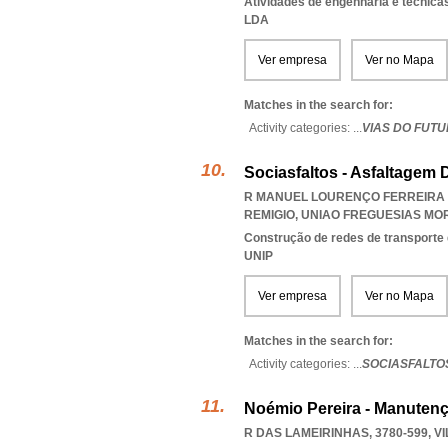
Atividades de engenharia e técnicas
LDA
Ver empresa
Ver no Mapa
Matches in the search for:
Activity categories: ...
VIAS DO FUT
Sociasfaltos - Asfaltagem
R MANUEL LOURENÇO FERREIRA 1
REMIGIO
,
UNIAO FREGUESIAS MO
Construção de redes de transporte 
UNIP
Ver empresa
Ver no Mapa
Matches in the search for:
Activity categories: ...
SOCIASFALTO
Noémio Pereira - Manutenç
R DAS LAMEIRINHAS, 3780-599
,
V