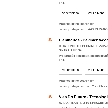
LDA
Ver empresa
Ver no Mapa
Matches in the search for:
Activity categories: ...
VIAS PARABÓ
Planinertes - Pavimentaçõe
R DA FONTE DA PEDRINHA, 2705-
SINTRA
,
LISBOA
Preparação dos locais de construç
LDA
Ver empresa
Ver no Mapa
Matches in the search for:
Activity categories: ...
edif?cio,
Obras 
Vias Do Futuro - Tecnolog
AV DO ATLÂNTICO 16 14ºESCRITÓRI