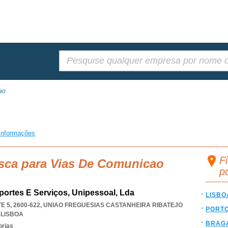
Pesquisar:
ao
informações
F
usca para Vias De Comunicao
p
portes E Serviços, Unipessoal, Lda
LISBO
 5, 2600-622
,
UNIAO FREGUESIAS CASTANHEIRA RIBATEJO
PORT
,
LISBOA
BRAG
orias