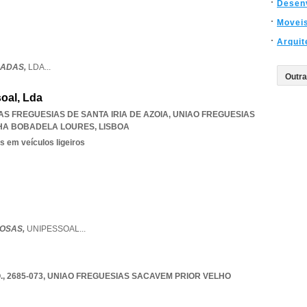
Desen
Movei
Arquit
DADAS,
LDA
...
oal, Lda
 DAS FREGUESIAS DE SANTA IRIA DE AZOIA
,
UNIAO FREGUESIAS
LHA BOBADELA LOURES
,
LISBOA
s em veículos ligeiros
LOSAS,
UNIPESSOAL
...
, 2685-073
,
UNIAO FREGUESIAS SACAVEM PRIOR VELHO