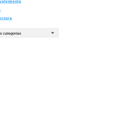
volvimento
s
ectura