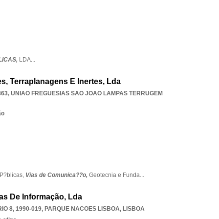
LICAS,
LDA
...
s, Terraplanagens E Inertes, Lda
863
,
UNIAO FREGUESIAS SAO JOAO LAMPAS TERRUGEM
ão
P?blicas,
Vias de Comunica??o,
Geotecnia e Funda
...
ias De Informação, Lda
O 8, 1990-019
,
PARQUE NACOES LISBOA
,
LISBOA