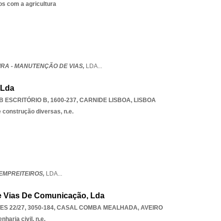
os com a agricultura
IRA - MANUTENÇÃO DE VIAS,
LDA
...
 Lda
 ESCRITÓRIO B, 1600-237
,
CARNIDE LISBOA
,
LISBOA
 construção diversas, n.e.
 EMPREITEIROS,
LDA
...
e Vias De Comunicação, Lda
S 22/27, 3050-184
,
CASAL COMBA MEALHADA
,
AVEIRO
haria civil, n.e.