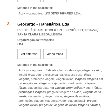
Matches in the search for:
Activity categories: ...
VIAGENS TAVARES,
LDA
...
Geocargo - Transitários, Lda
EST DE SÃO BARTOLOMEU 169 ESCRITÓRIO 3, 1750-276
,
SANTA CLARA LISBOA
,
LISBOA
Organização do transporte
LDA
Ver empresa
Ver no Mapa
Matches in the search for:
Activity categories: ...
Estafetas,
transporte carga,
viagens avião,
freight forwarders,
excesso banda,
excesso peso,
dicas
viagens,
promoção viagem,
viagem avião,
viagens,
viagens em
promoção,
net viagens,
viajar avião,
medo avião,
viagens
férias,
viagem baratas,
net viagens promoções,
viagem férias,
promoçoes viagens,
preço de viagem de avião,
viagens cabo
verde,
viagem tam,
viagem viajar,
viagens de avião a,
promoções viagem,
viagem salvador,
viagem brasil,
preços
viagens avião,
preços de viagens de avião,
viagens baratas,