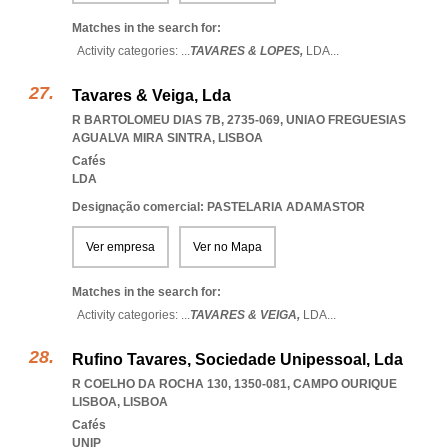
Matches in the search for:
Activity categories: ...
TAVARES & LOPES,
LDA
...
Tavares & Veiga, Lda
R BARTOLOMEU DIAS 7B, 2735-069
,
UNIAO FREGUESIAS
AGUALVA MIRA SINTRA
,
LISBOA
Cafés
LDA
Designação comercial: PASTELARIA ADAMASTOR
Ver empresa
Ver no Mapa
Matches in the search for:
Activity categories: ...
TAVARES & VEIGA,
LDA
...
Rufino Tavares, Sociedade Unipessoal, Lda
R COELHO DA ROCHA 130, 1350-081
,
CAMPO OURIQUE
LISBOA
,
LISBOA
Cafés
UNIP