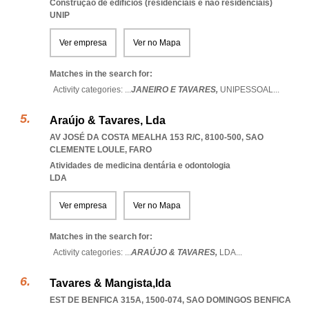
Construção de edifícios (residenciais e não residenciais)
UNIP
Ver empresa
Ver no Mapa
Matches in the search for:
Activity categories: ...
JANEIRO E TAVARES,
UNIPESSOAL
...
Araújo & Tavares, Lda
AV JOSÉ DA COSTA MEALHA 153 R/C, 8100-500
,
SAO
CLEMENTE LOULE
,
FARO
Atividades de medicina dentária e odontologia
LDA
Ver empresa
Ver no Mapa
Matches in the search for:
Activity categories: ...
ARAÚJO & TAVARES,
LDA
...
Tavares & Mangista,lda
EST DE BENFICA 315A, 1500-074
,
SAO DOMINGOS BENFICA