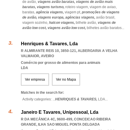
de avião,
viagens avião baratas,
viagens de avião mais
baratas,
viagens turismo,
roteiro viagem,
viagem de aviao,
baratas,
agência viagens,
viagem pt,
promoções de viagens
de avião,
viagens europa,
agências viagens,
avião brasil,
viagem sozinho,
halcon viagens,
bilhete avião,
viagens de
avião low cost,
viagens avião low cost,
bilhetes avião baratos
...
Henriques & Tavares, Lda
R ALMIRANTE REIS 10, 3850-121
,
ALBERGARIA A VELHA
VALMAIOR
,
AVEIRO
Comércio por grosso de alimentos para animais
LDA
Ver empresa
Ver no Mapa
Matches in the search for:
Activity categories: ...
HENRIQUES & TAVARES,
LDA
...
Janeiro E Tavares, Unipessoal, Lda
R DA MECÂNICA 4C, 9600-499
,
CONCEICAO RIBEIRA
GRANDE
,
ILHA SAO MIGUEL PONTA DELGADA