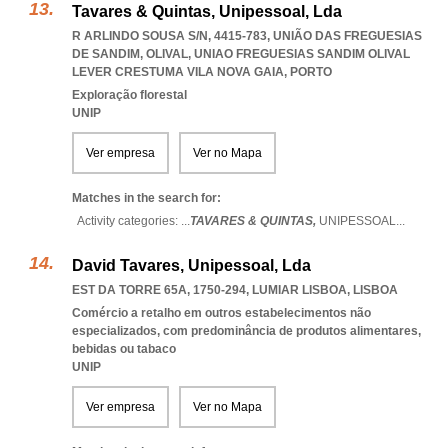
Tavares & Quintas, Unipessoal, Lda
R ARLINDO SOUSA S/N, 4415-783, UNIÃO DAS FREGUESIAS
DE SANDIM, OLIVAL
,
UNIAO FREGUESIAS SANDIM OLIVAL
LEVER CRESTUMA VILA NOVA GAIA
,
PORTO
Exploração florestal
UNIP
Ver empresa
Ver no Mapa
Matches in the search for:
Activity categories: ...
TAVARES & QUINTAS,
UNIPESSOAL
...
David Tavares, Unipessoal, Lda
EST DA TORRE 65A, 1750-294
,
LUMIAR LISBOA
,
LISBOA
Comércio a retalho em outros estabelecimentos não
especializados, com predominância de produtos alimentares,
bebidas ou tabaco
UNIP
Ver empresa
Ver no Mapa