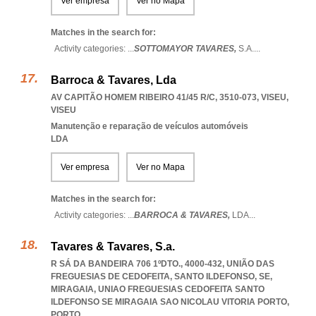
Ver empresa
Ver no Mapa
Matches in the search for:
Activity categories: ...
SOTTOMAYOR TAVARES,
S.A.
...
Barroca & Tavares, Lda
AV CAPITÃO HOMEM RIBEIRO 41/45 R/C, 3510-073
,
VISEU
,
VISEU
Manutenção e reparação de veículos automóveis
LDA
Ver empresa
Ver no Mapa
Matches in the search for:
Activity categories: ...
BARROCA & TAVARES,
LDA
...
Tavares & Tavares, S.a.
R SÁ DA BANDEIRA 706 1ºDTO., 4000-432, UNIÃO DAS
FREGUESIAS DE CEDOFEITA, SANTO ILDEFONSO, SE,
MIRAGAIA
,
UNIAO FREGUESIAS CEDOFEITA SANTO
ILDEFONSO SE MIRAGAIA SAO NICOLAU VITORIA PORTO
,
PORTO