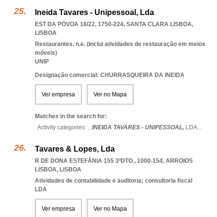
Ineida Tavares - Unipessoal, Lda
EST DA PÓVOA 18/22, 1750-224
,
SANTA CLARA LISBOA
,
LISBOA
Restaurantes, n.e. (inclui atividades de restauração em meios
móveis)
UNIP
Designação comercial: CHURRASQUEIRA DA INEIDA
Ver empresa
Ver no Mapa
Matches in the search for:
Activity categories: ...
INEIDA TAVARES - UNIPESSOAL,
LDA
...
Tavares & Lopes, Lda
R DE DONA ESTEFÂNIA 155 3ºDTO., 1000-154
,
ARROIOS
LISBOA
,
LISBOA
Atividades de contabilidade e auditoria; consultoria fiscal
LDA
Ver empresa
Ver no Mapa