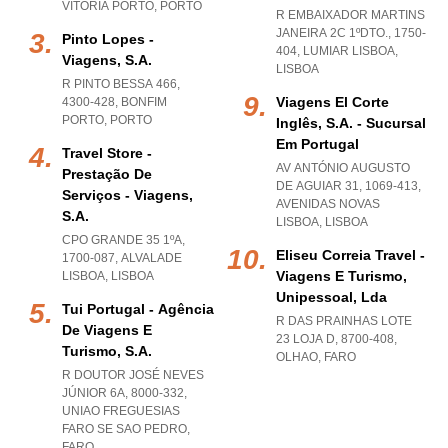
VITORIA PORTO
,
PORTO
R EMBAIXADOR MARTINS
JANEIRA 2C 1ºDTO., 1750-
Pinto Lopes -
404
,
LUMIAR LISBOA
,
Viagens, S.a.
LISBOA
R PINTO BESSA 466,
Viagens El Corte
4300-428
,
BONFIM
PORTO
,
PORTO
Inglês, S.a. - Sucursal
Em Portugal
Travel Store -
AV ANTÓNIO AUGUSTO
Prestação De
DE AGUIAR 31, 1069-413
,
Serviços - Viagens,
AVENIDAS NOVAS
S.a.
LISBOA
,
LISBOA
CPO GRANDE 35 1ºA,
Eliseu Correia Travel -
1700-087
,
ALVALADE
Viagens E Turismo,
LISBOA
,
LISBOA
Unipessoal, Lda
Tui Portugal - Agência
R DAS PRAINHAS LOTE
De Viagens E
23 LOJA D, 8700-408
,
Turismo, S.a.
OLHAO
,
FARO
R DOUTOR JOSÉ NEVES
JÚNIOR 6A, 8000-332
,
UNIAO FREGUESIAS
FARO SE SAO PEDRO
,
FARO