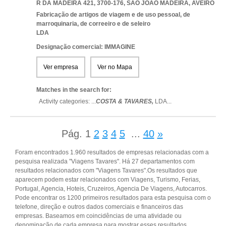
R DA MADEIRA 421, 3700-176
,
SAO JOAO MADEIRA
,
AVEIRO
Fabricação de artigos de viagem e de uso pessoal, de
marroquinaria, de correeiro e de seleiro
LDA
Designação comercial: IMMAGINE
Ver empresa
Ver no Mapa
Matches in the search for:
Activity categories: ...
COSTA & TAVARES,
LDA
...
Pág.
1
2
3
4
5
...
40
»
Foram encontrados 1.960 resultados de empresas relacionadas com a
pesquisa realizada "Viagens Tavares". Há 27 departamentos com
resultados relacionados com "Viagens Tavares".Os resultados que
aparecem podem estar relacionados com Viagens, Turismo, Ferias,
Portugal, Agencia, Hoteis, Cruzeiros, Agencia De Viagens, Autocarros.
Pode encontrar os 1200 primeiros resultados para esta pesquisa com o
telefone, direção e outros dados comerciais e financeiros das
empresas. Baseamos em coincidências de uma atividade ou
denominação de cada empresa para mostrar esses resultados.