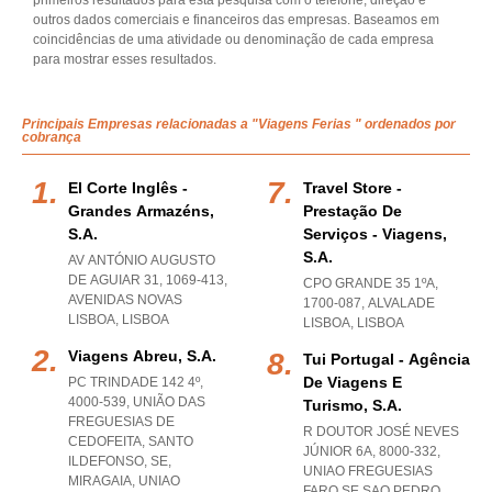
primeiros resultados para esta pesquisa com o telefone, direção e
outros dados comerciais e financeiros das empresas. Baseamos em
coincidências de uma atividade ou denominação de cada empresa
para mostrar esses resultados.
Principais Empresas relacionadas a "Viagens Ferias " ordenados por
cobrança
El Corte Inglês -
Travel Store -
Grandes Armazéns,
Prestação De
S.a.
Serviços - Viagens,
S.a.
AV ANTÓNIO AUGUSTO
DE AGUIAR 31, 1069-413
,
CPO GRANDE 35 1ºA,
AVENIDAS NOVAS
1700-087
,
ALVALADE
LISBOA
,
LISBOA
LISBOA
,
LISBOA
Viagens Abreu, S.a.
Tui Portugal - Agência
De Viagens E
PC TRINDADE 142 4º,
4000-539, UNIÃO DAS
Turismo, S.a.
FREGUESIAS DE
R DOUTOR JOSÉ NEVES
CEDOFEITA, SANTO
JÚNIOR 6A, 8000-332
,
ILDEFONSO, SE,
UNIAO FREGUESIAS
MIRAGAIA
,
UNIAO
FARO SE SAO PEDRO
,