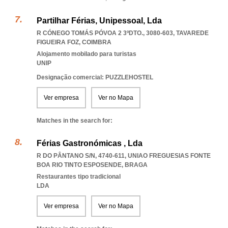
Partilhar Férias, Unipessoal, Lda
R CÓNEGO TOMÁS PÓVOA 2 3ºDTO., 3080-603
,
TAVAREDE
FIGUEIRA FOZ
,
COIMBRA
Alojamento mobilado para turistas
UNIP
Designação comercial: PUZZLEHOSTEL
Ver empresa
Ver no Mapa
Matches in the search for:
Férias Gastronómicas , Lda
R DO PÂNTANO S/N, 4740-611
,
UNIAO FREGUESIAS FONTE
BOA RIO TINTO ESPOSENDE
,
BRAGA
Restaurantes tipo tradicional
LDA
Ver empresa
Ver no Mapa