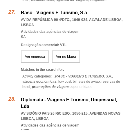
Raso - Viagens E Turismo, S.a.
AV DA REPÚBLICA 90 4ºDTO., 1649-024
,
ALVALADE LISBOA
,
LISBOA
Atividades das agências de viagem
SA
Designação comercial: VTL
Ver empresa
Ver no Mapa
Matches in the search for:
Activity categories: ...
RASO - VIAGENS E TURISMO,
S.A.,
viagens económicas,
low cost,
bilhetes de avião,
reservas de
hotel,
promoções de viagens,
oportunidade
...
Diplomata - Viagens E Turismo, Unipessoal,
Lda
AV SIDÓNIO PAIS 26 R/C ESQ., 1050-215
,
AVENIDAS NOVAS
LISBOA
,
LISBOA
Atividades das agências de viagem