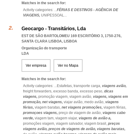
Matches in the search for:
Activity categories: ...
FÉRIAS E DESTINOS - AGÊNCIA DE
VIAGENS,
UNIPESSOAL
...
Geocargo - Transitários, Lda
EST DE SÃO BARTOLOMEU 169 ESCRITÓRIO 3, 1750-276
,
SANTA CLARA LISBOA
,
LISBOA
Organização do transporte
LDA
Ver empresa
Ver no Mapa
Matches in the search for:
Activity categories: ...
Estafetas,
transporte carga,
viagens avião,
freight forwarders,
excesso banda,
excesso peso,
dicas
viagens,
promoção viagem,
viagem avião,
viagens,
viagens em
promoção,
net viagens,
viajar avião,
medo avião,
viagens
férias,
viagem baratas,
net viagens promoções,
viagem férias,
promoçoes viagens,
preço de viagem de avião,
viagens cabo
verde,
viagem tam,
viagem viajar,
viagens de avião a,
promoções viagem,
viagem salvador,
viagem brasil,
preços
viagens avião,
preços de viagens de avião,
viagens baratas,