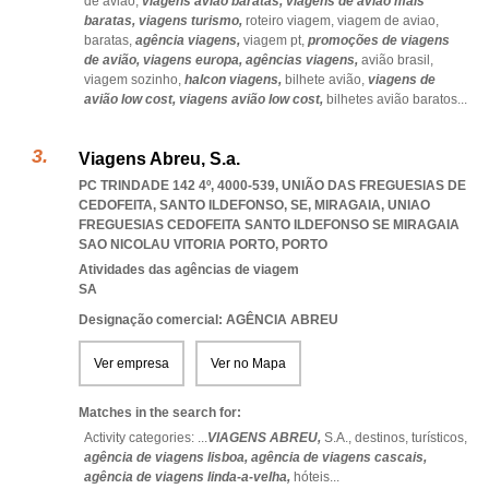
de avião,
viagens avião baratas,
viagens de avião mais
baratas,
viagens turismo,
roteiro viagem,
viagem de aviao,
baratas,
agência viagens,
viagem pt,
promoções de viagens
de avião,
viagens europa,
agências viagens,
avião brasil,
viagem sozinho,
halcon viagens,
bilhete avião,
viagens de
avião low cost,
viagens avião low cost,
bilhetes avião baratos
...
Viagens Abreu, S.a.
PC TRINDADE 142 4º, 4000-539, UNIÃO DAS FREGUESIAS DE
CEDOFEITA, SANTO ILDEFONSO, SE, MIRAGAIA
,
UNIAO
FREGUESIAS CEDOFEITA SANTO ILDEFONSO SE MIRAGAIA
SAO NICOLAU VITORIA PORTO
,
PORTO
Atividades das agências de viagem
SA
Designação comercial: AGÊNCIA ABREU
Ver empresa
Ver no Mapa
Matches in the search for:
Activity categories: ...
VIAGENS ABREU,
S.A.,
destinos,
turísticos,
agência de viagens lisboa,
agência de viagens cascais,
agência de viagens linda-a-velha,
hóteis
...