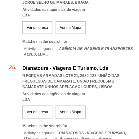
JORGE SELHO GUIMARAES
,
BRAGA
Atividades das agências de viagem
LDA
Ver empresa
Ver no Mapa
Matches in the search for:
Activity categories: ...
AGÊNCIA DE VIAGENS E TRANSPORTES
ALVES,
LDA
...
Dianatours - Viagens E Turismo, Lda
R FORÇAS ARMADAS LOTE 21, 2680-128, UNIÃO DAS
FREGUESIAS DE CAMARATE
,
UNIAO FREGUESIAS
CAMARATE UNHOS APELACAO LOURES
,
LISBOA
Atividades das agências de viagem
LDA
Ver empresa
Ver no Mapa
Matches in the search for:
Activity categories: ...
DIANATOURS - VIAGENS E TURISMO,
LDA,
caraíbas,
ilhas,
Agência de Viagens,
religioso
...