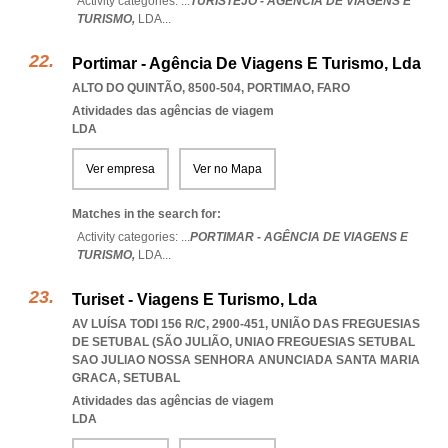
Activity categories: ...
TURISTEJO - AGÊNCIA DE VIAGENS E
TURISMO,
LDA
...
Portimar - Agência De Viagens E Turismo, Lda
ALTO DO QUINTÃO, 8500-504
,
PORTIMAO
,
FARO
Atividades das agências de viagem
LDA
Ver empresa
Ver no Mapa
Matches in the search for:
Activity categories: ...
PORTIMAR - AGÊNCIA DE VIAGENS E
TURISMO,
LDA
...
Turiset - Viagens E Turismo, Lda
AV LUÍSA TODI 156 R/C, 2900-451, UNIÃO DAS FREGUESIAS
DE SETUBAL (SÃO JULIÃO
,
UNIAO FREGUESIAS SETUBAL
SAO JULIAO NOSSA SENHORA ANUNCIADA SANTA MARIA
GRACA
,
SETUBAL
Atividades das agências de viagem
LDA