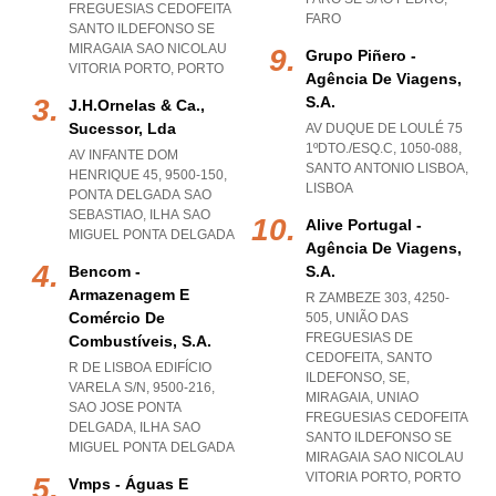
FREGUESIAS CEDOFEITA
FARO
SANTO ILDEFONSO SE
MIRAGAIA SAO NICOLAU
Grupo Piñero -
VITORIA PORTO
,
PORTO
Agência De Viagens,
S.a.
J.h.ornelas & Ca.,
Sucessor, Lda
AV DUQUE DE LOULÉ 75
1ºDTO./ESQ.C, 1050-088
,
AV INFANTE DOM
SANTO ANTONIO LISBOA
,
HENRIQUE 45, 9500-150
,
LISBOA
PONTA DELGADA SAO
SEBASTIAO
,
ILHA SAO
Alive Portugal -
MIGUEL PONTA DELGADA
Agência De Viagens,
Bencom -
S.a.
Armazenagem E
R ZAMBEZE 303, 4250-
Comércio De
505, UNIÃO DAS
FREGUESIAS DE
Combustíveis, S.a.
CEDOFEITA, SANTO
R DE LISBOA EDIFÍCIO
ILDEFONSO, SE,
VARELA S/N, 9500-216
,
MIRAGAIA
,
UNIAO
SAO JOSE PONTA
FREGUESIAS CEDOFEITA
DELGADA
,
ILHA SAO
SANTO ILDEFONSO SE
MIGUEL PONTA DELGADA
MIRAGAIA SAO NICOLAU
VITORIA PORTO
,
PORTO
Vmps - Águas E