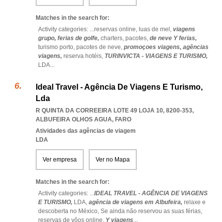
Matches in the search for:
Activity categories: ...
reservas online,
luas de mel,
viagens
grupo,
ferias de golfe,
charters,
pacotes,
de neve Y ferias,
turismo porto,
pacotes de neve,
promoçoes viagens,
agências
viagens,
reserva hotéis,
TURINVICTA - VIAGENS E TURISMO,
LDA
...
Ideal Travel - Agência De Viagens E Turismo,
Lda
R QUINTA DA CORREEIRA LOTE 49 LOJA 10, 8200-353
,
ALBUFEIRA OLHOS AGUA
,
FARO
Atividades das agências de viagem
LDA
Ver empresa
Ver no Mapa
Matches in the search for:
Activity categories: ...
IDEAL TRAVEL - AGÊNCIA DE VIAGENS
E TURISMO,
LDA,
agência de viagens em Albufeira,
relaxe e
descoberta no México,
Se ainda não reservou as suas férias,
reservas de vôos online,
Y viagens
...