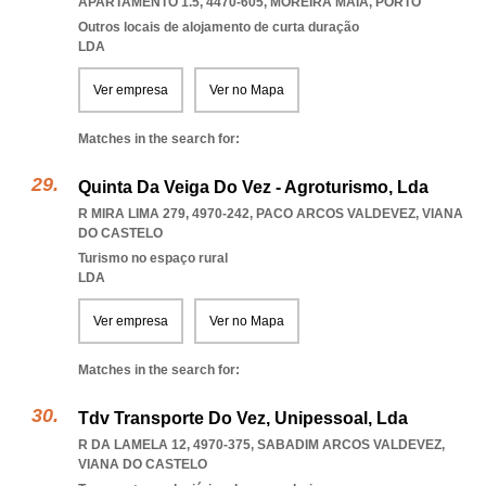
APARTAMENTO 1.5, 4470-605
,
MOREIRA MAIA
,
PORTO
Outros locais de alojamento de curta duração
LDA
Ver empresa
Ver no Mapa
Matches in the search for:
Quinta Da Veiga Do Vez - Agroturismo, Lda
R MIRA LIMA 279, 4970-242
,
PACO ARCOS VALDEVEZ
,
VIANA
DO CASTELO
Turismo no espaço rural
LDA
Ver empresa
Ver no Mapa
Matches in the search for:
Tdv Transporte Do Vez, Unipessoal, Lda
R DA LAMELA 12, 4970-375
,
SABADIM ARCOS VALDEVEZ
,
VIANA DO CASTELO