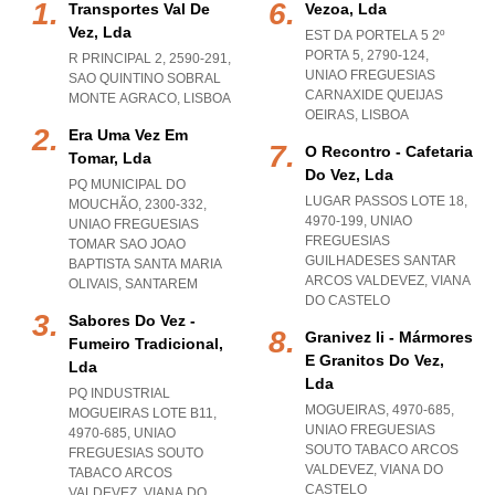
Transportes Val De
Vezoa, Lda
Vez, Lda
EST DA PORTELA 5 2º
PORTA 5, 2790-124
,
R PRINCIPAL 2, 2590-291
,
UNIAO FREGUESIAS
SAO QUINTINO SOBRAL
CARNAXIDE QUEIJAS
MONTE AGRACO
,
LISBOA
OEIRAS
,
LISBOA
Era Uma Vez Em
O Recontro - Cafetaria
Tomar, Lda
Do Vez, Lda
PQ MUNICIPAL DO
LUGAR PASSOS LOTE 18,
MOUCHÃO, 2300-332
,
4970-199
,
UNIAO
UNIAO FREGUESIAS
FREGUESIAS
TOMAR SAO JOAO
GUILHADESES SANTAR
BAPTISTA SANTA MARIA
ARCOS VALDEVEZ
,
VIANA
OLIVAIS
,
SANTAREM
DO CASTELO
Sabores Do Vez -
Granivez Ii - Mármores
Fumeiro Tradicional,
E Granitos Do Vez,
Lda
Lda
PQ INDUSTRIAL
MOGUEIRAS, 4970-685
,
MOGUEIRAS LOTE B11,
UNIAO FREGUESIAS
4970-685
,
UNIAO
SOUTO TABACO ARCOS
FREGUESIAS SOUTO
VALDEVEZ
,
VIANA DO
TABACO ARCOS
CASTELO
VALDEVEZ
,
VIANA DO