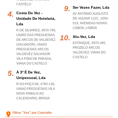
CASTELO
Ser Vezes Fazer, Lda
Costa Do Vez -
AV ANTÓNIO AUGUSTO
Unidade De Hotelaria,
DE AGUIAR 122C, 1050-
019
,
AVENIDAS NOVAS
Lda
LISBOA
,
LISBOA
R DE SILVARES, 4970-760,
UNIÃO DAS FREGUESIAS
Alu-Vez, Lda
DE ARCOS DE VALDEVEZ
ESTANQUE, 4970-285
,
(SALVADOR)
,
UNIAO
PROZELO ARCOS
FREGUESIAS ARCOS
VALDEVEZ
,
VIANA DO
VALDEVEZ SALVADOR
CASTELO
VILA FONCHE PARADA
,
VIANA DO CASTELO
À 3ª É De Vez,
Unipessoal, Lda
R DO POÇO 66, 4760-136
,
UNIAO FREGUESIAS VILA
NOVA FAMALICAO
CALENDARIO
,
BRAGA
Filtrar "Vez" por Concelho