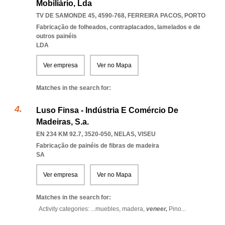
Mobiliário, Lda
TV DE SAMONDE 45, 4590-768
,
FERREIRA PACOS
,
PORTO
Fabricação de folheados, contraplacados, lamelados e de
outros painéis
LDA
Ver empresa
Ver no Mapa
Matches in the search for:
Luso Finsa - Indústria E Comércio De
Madeiras, S.a.
EN 234 KM 92.7, 3520-050
,
NELAS
,
VISEU
Fabricação de painéis de fibras de madeira
SA
Ver empresa
Ver no Mapa
Matches in the search for:
Activity categories: ...
muebles,
madera,
veneer,
Pino
...