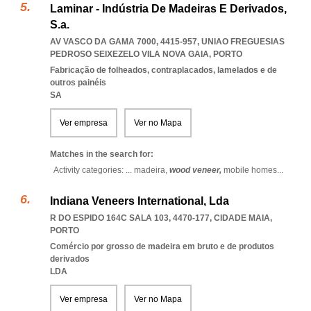
Laminar - Indústria De Madeiras E Derivados,
S.a.
AV VASCO DA GAMA 7000, 4415-957
,
UNIAO FREGUESIAS
PEDROSO SEIXEZELO VILA NOVA GAIA
,
PORTO
Fabricação de folheados, contraplacados, lamelados e de
outros painéis
SA
Ver empresa
Ver no Mapa
Matches in the search for:
Activity categories: ...
madeira,
wood veneer,
mobile homes
...
Indiana Veneers International, Lda
R DO ESPIDO 164C SALA 103, 4470-177
,
CIDADE MAIA
,
PORTO
Comércio por grosso de madeira em bruto e de produtos
derivados
LDA
Ver empresa
Ver no Mapa