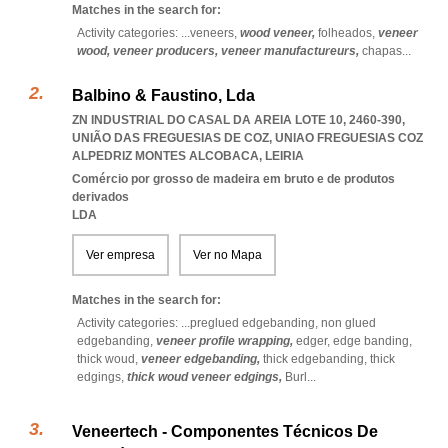
Matches in the search for:
Activity categories: ...
veneers,
wood veneer,
folheados,
veneer
wood,
veneer producers,
veneer manufactureurs,
chapas
...
Balbino & Faustino, Lda
ZN INDUSTRIAL DO CASAL DA AREIA LOTE 10, 2460-390,
UNIÃO DAS FREGUESIAS DE COZ
,
UNIAO FREGUESIAS COZ
ALPEDRIZ MONTES ALCOBACA
,
LEIRIA
Comércio por grosso de madeira em bruto e de produtos
derivados
LDA
Ver empresa
Ver no Mapa
Matches in the search for:
Activity categories: ...
preglued edgebanding,
non glued
edgebanding,
veneer profile wrapping,
edger,
edge banding,
thick woud,
veneer edgebanding,
thick edgebanding,
thick
edgings,
thick woud veneer edgings,
Burl
...
Veneertech - Componentes Técnicos De