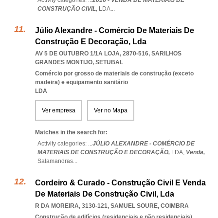
Activity categories: ...
2016 - VENDA DE MATERIAIS DE
CONSTRUÇÃO CIVIL,
LDA
...
Júlio Alexandre - Comércio De Materiais De
Construção E Decoração, Lda
AV 5 DE OUTUBRO 1/1A LOJA, 2870-516
,
SARILHOS
GRANDES MONTIJO
,
SETUBAL
Comércio por grosso de materiais de construção (exceto
madeira) e equipamento sanitário
LDA
Ver empresa
Ver no Mapa
Matches in the search for:
Activity categories: ...
JÚLIO ALEXANDRE - COMÉRCIO DE
MATERIAIS DE CONSTRUÇÃO E DECORAÇÃO,
LDA,
Venda,
Salamandras
...
Cordeiro & Curado - Construção Civil E Venda
De Materiais De Construção Civil, Lda
R DA MOREIRA, 3130-121
,
SAMUEL SOURE
,
COIMBRA
Construção de edifícios (residenciais e não residenciais)