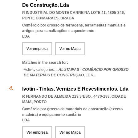
De Construção, Lda
R INDUSTRIAL DO MONTE CARREIRA LOTE 41, 4805-346
,
PONTE GUIMARAES
,
BRAGA
Comércio por grosso de ferragens, ferramentas manuais e
artigos para canalizações e aquecimento
LDA
Ver empresa
Ver no Mapa
Matches in the search for:
Activity categories: ...
ALUTAIPAS - COMÉRCIO POR GROSSO
DE MATERIAIS DE CONSTRUÇÃO,
LDA
...
Ivotin - Tintas, Vernizes E Revestimentos, Lda
R FERNANDO DE ALMEIDA 229 3ºESQ., 4470-288
,
CIDADE
MAIA
,
PORTO
Comércio por grosso de materiais de construção (exceto
madeira) e equipamento sanitário
LDA
Ver empresa
Ver no Mapa