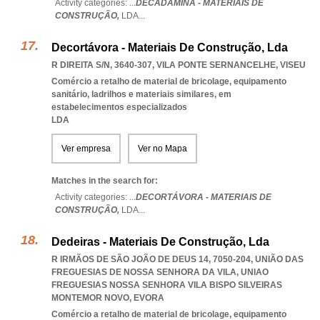
Activity categories: ...
DECADAMINA - MATERIAIS DE
CONSTRUÇÃO,
LDA
...
Decortávora - Materiais De Construção, Lda
R DIREITA S/N, 3640-307
,
VILA PONTE SERNANCELHE
,
VISEU
Comércio a retalho de material de bricolage, equipamento
sanitário, ladrilhos e materiais similares, em
estabelecimentos especializados
LDA
Ver empresa
Ver no Mapa
Matches in the search for:
Activity categories: ...
DECORTÁVORA - MATERIAIS DE
CONSTRUÇÃO,
LDA
...
Dedeiras - Materiais De Construção, Lda
R IRMÃOS DE SÃO JOÃO DE DEUS 14, 7050-204, UNIÃO DAS
FREGUESIAS DE NOSSA SENHORA DA VILA
,
UNIAO
FREGUESIAS NOSSA SENHORA VILA BISPO SILVEIRAS
MONTEMOR NOVO
,
EVORA
Comércio a retalho de material de bricolage, equipamento