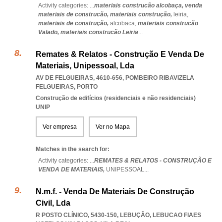
Activity categories: ...
materiais construcão alcobaça,
venda
materiais de construcão,
materiais construção,
leiria,
materiais de construção,
alcobaca,
materiais construcão
Valado,
materiais construcão Leiria
...
Remates & Relatos - Construção E Venda De
Materiais, Unipessoal, Lda
AV DE FELGUEIRAS, 4610-656
,
POMBEIRO RIBAVIZELA
FELGUEIRAS
,
PORTO
Construção de edifícios (residenciais e não residenciais)
UNIP
Ver empresa
Ver no Mapa
Matches in the search for:
Activity categories: ...
REMATES & RELATOS - CONSTRUÇÃO E
VENDA DE MATERIAIS,
UNIPESSOAL
...
N.m.f. - Venda De Materiais De Construção
Civil, Lda
R POSTO CLÍNICO, 5430-150, LEBUÇÃO
,
LEBUCAO FIAES