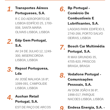
Transportes Aéreos
Bp Portugal -
Portugueses, S.a.
Comércio De
Combustíveis E
R C DO AEROPORTO DE
Lubrificantes, S.a.
LISBOA EDIFÍCIO 25, 1700-
008
,
SANTA MARIA
LAGOAS PARK EDIFÍCIO 3,
OLIVAIS LISBOA
,
LISBOA
2740-266
,
PORTO SALVO
OEIRAS
,
LISBOA
Edp Gem Portugal,
S.a.
Bosch Car Multimédia
Portugal, S.a.
AV 24 DE JULHO 12, 1249-
300
,
MISERICORDIA
R MAX GRUNDIG 35,
LISBOA
,
LISBOA
4705-820
,
PRISCOS
BRAGA
,
BRAGA
Repsol Portuguesa,
Lda
Vodafone Portugal -
Comunicações
AV JOSÉ MALHOA 16 8º,
1099-091
,
CAMPOLIDE
Pessoais, S.a.
LISBOA
,
LISBOA
AV DOM JOÃO II 36 8º,
1998-017
,
PARQUE
Auchan Retail
NACOES LISBOA
,
LISBOA
Portugal, S.a.
Endesa Energia, S.a. -
EST DE PAÇO DE ARCOS