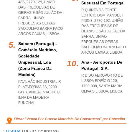
48A, 2770-129, UNIÃO
Sucursal Em Portugal
DAS FREGUESIAS DE
R QUINTA DA FONTE
OEIRAS E SÃO JULIÃO DA
EDIFÍCIO DOM MANUEL I
BARRA
,
UNIAO
PISO 3, 2770-192, UNIÃO
FREGUESIAS OEIRAS
DAS FREGUESIAS DE
SAO JULIAO BARRA PACO
OEIRAS E SÃO JULIÃO DA
ARCOS CAXIAS
,
LISBOA
BARRA
,
UNIAO
FREGUESIAS OEIRAS
Saipem (portugal) -
SAO JULIAO BARRA PACO
Comércio Marítimo,
ARCOS CAXIAS
,
LISBOA
Sociedade
Unipessoal, Lda
Ana - Aeroportos De
(zona Franca Da
Portugal, S.a.
Madeira)
R D DO AEROPORTO DE
LISBOA EDIFÍCIO 120,
PAVILHÃO INDUSTRIAL R
1700-008
,
SANTA MARIA
PLATAFORMA 2A, 9200-
OLIVAIS LISBOA
,
LISBOA
047
,
CANICAL MACHICO
,
ILHA DA MADEIRA
FUNCHAL
Filtrar "Venda Por Grosso Materiais De Construcao" por Concelho
LISBOA
(18.297 Empresas)