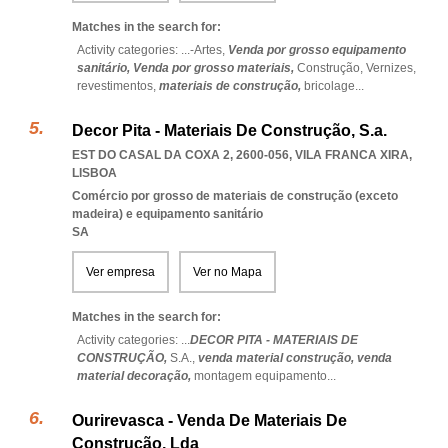
Matches in the search for:
Activity categories: ...
-Artes,
Venda por grosso equipamento
sanitário,
Venda por grosso materiais,
Construção,
Vernizes,
revestimentos,
materiais de construção,
bricolage
...
Decor Pita - Materiais De Construção, S.a.
EST DO CASAL DA COXA 2, 2600-056
,
VILA FRANCA XIRA
,
LISBOA
Comércio por grosso de materiais de construção (exceto
madeira) e equipamento sanitário
SA
Ver empresa
Ver no Mapa
Matches in the search for:
Activity categories: ...
DECOR PITA - MATERIAIS DE
CONSTRUÇÃO,
S.A.,
venda material construção,
venda
material decoração,
montagem equipamento
...
Ourirevasca - Venda De Materiais De
Construção, Lda