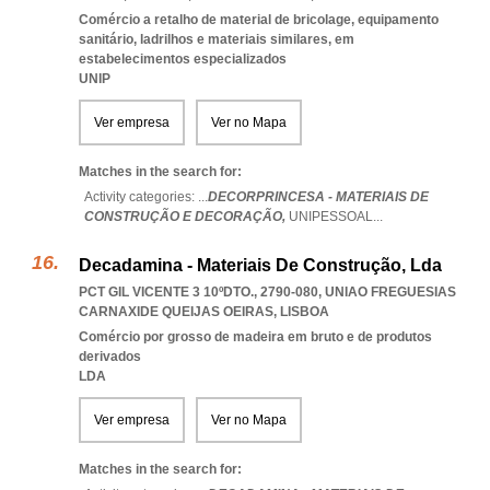
Comércio a retalho de material de bricolage, equipamento
sanitário, ladrilhos e materiais similares, em
estabelecimentos especializados
UNIP
Ver empresa
Ver no Mapa
Matches in the search for:
Activity categories: ...
DECORPRINCESA - MATERIAIS DE
CONSTRUÇÃO E DECORAÇÃO,
UNIPESSOAL
...
Decadamina - Materiais De Construção, Lda
PCT GIL VICENTE 3 10ºDTO., 2790-080
,
UNIAO FREGUESIAS
CARNAXIDE QUEIJAS OEIRAS
,
LISBOA
Comércio por grosso de madeira em bruto e de produtos
derivados
LDA
Ver empresa
Ver no Mapa
Matches in the search for: