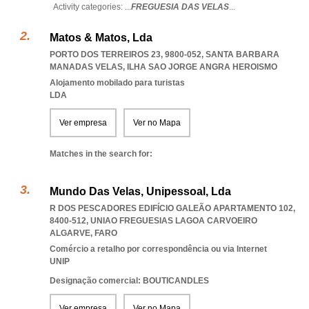
Activity categories: ...
FREGUESIA DAS VELAS
...
Matos & Matos, Lda
PORTO DOS TERREIROS 23, 9800-052
,
SANTA BARBARA
MANADAS VELAS
,
ILHA SAO JORGE ANGRA HEROISMO
Alojamento mobilado para turistas
LDA
Ver empresa
Ver no Mapa
Matches in the search for:
Mundo Das Velas, Unipessoal, Lda
R DOS PESCADORES EDIFÍCIO GALEÃO APARTAMENTO 102,
8400-512
,
UNIAO FREGUESIAS LAGOA CARVOEIRO
ALGARVE
,
FARO
Comércio a retalho por correspondência ou via Internet
UNIP
Designação comercial: BOUTICANDLES
Ver empresa
Ver no Mapa