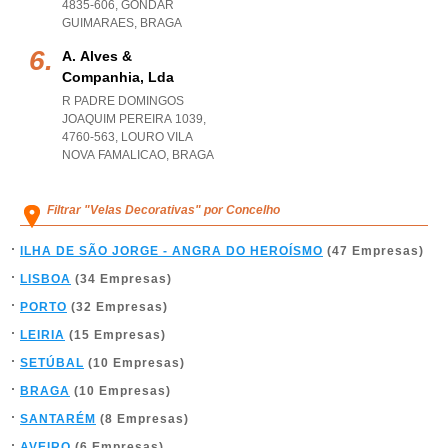
4835-606
,
GONDAR
GUIMARAES
,
BRAGA
A. Alves &
Companhia, Lda
R PADRE DOMINGOS
JOAQUIM PEREIRA 1039,
4760-563
,
LOURO VILA
NOVA FAMALICAO
,
BRAGA
Filtrar "Velas Decorativas" por Concelho
ILHA DE SÃO JORGE - ANGRA DO HEROÍSMO
(47 Empresas)
LISBOA
(34 Empresas)
PORTO
(32 Empresas)
LEIRIA
(15 Empresas)
SETÚBAL
(10 Empresas)
BRAGA
(10 Empresas)
SANTARÉM
(8 Empresas)
AVEIRO
(6 Empresas)