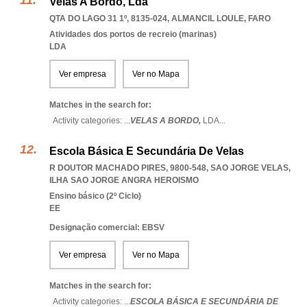
Velas A Bordo, Lda
QTA DO LAGO 31 1º, 8135-024
,
ALMANCIL LOULE
,
FARO
Atividades dos portos de recreio (marinas)
LDA
Ver empresa
Ver no Mapa
Matches in the search for:
Activity categories: ...
VELAS A BORDO,
LDA
...
Escola Básica E Secundária De Velas
R DOUTOR MACHADO PIRES, 9800-548
,
SAO JORGE VELAS
,
ILHA SAO JORGE ANGRA HEROISMO
Ensino básico (2º Ciclo)
EE
Designação comercial: EBSV
Ver empresa
Ver no Mapa
Matches in the search for:
Activity categories: ...
ESCOLA BÁSICA E SECUNDÁRIA DE