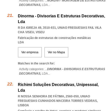
Activity categories: ...
NORDIVI - MONTAGEM DE ESTRUTURAS
DECORATIVAS,
LDA
...
Dinorma - Divisorias E Estruturas Decorativas,
Lda
R DA IGREJA 49, 3510-931
,
UNIAO FREGUESIAS FAIL VILA
CHA VISEU
,
VISEU
Fabricação de estruturas de construções metálicas
LDA
Ver empresa
Ver no Mapa
Matches in the search for:
Activity categories: ...
DINORMA - DIVISORIAS E ESTRUTURAS
DECORATIVAS,
LDA
...
Richimi Soluções Decorativas, Unipessoal,
Lda
R NOSSA SENHORA DE FÁTIMA, 2560-050
,
UNIAO
FREGUESIAS CUNHADOS MACEIRA TORRES VEDRAS
,
LISBOA