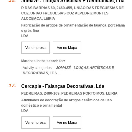
Jomazé - Louças Artísticas E Decorativas, Lda
R DAS BARRIAS 60, 2460-455, UNIÃO DAS FREGUESIAS DE
COZ
,
UNIAO FREGUESIAS COZ ALPEDRIZ MONTES
ALCOBACA
,
LEIRIA
Fabricação de artigos de ornamentação de faiança, porcelana
e grés fino
LDA
Ver empresa
Ver no Mapa
Matches in the search for:
Activity categories: ...
JOMAZÉ - LOUÇAS ARTÍSTICAS E
DECORATIVAS,
LDA
...
Cercapia - Faianças Decorativas, Lda
PEDREIRAS, 2480-109
,
PEDREIRAS PORTO MOS
,
LEIRIA
Atividades de decoração de artigos cerâmicos de uso
doméstico e ornamental
LDA
Ver empresa
Ver no Mapa