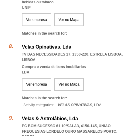
bebidas ou tabaco
UNIP
Ver empresa
Ver no Mapa
Matches in the search for:
Velas Opinativas, Lda
TV DAS NECESSIDADES 17, 1350-220
,
ESTRELA LISBOA
,
LISBOA
Compra e venda de bens imobiliários
LDA
Ver empresa
Ver no Mapa
Matches in the search for:
Activity categories: ...
VELAS OPINATIVAS,
LDA
...
Velas & Astrolábios, Lda
PC BOM SUCESSO 61 10ºSALA3, 4150-145
,
UNIAO
FREGUESIAS LORDELO OURO MASSARELOS PORTO
,