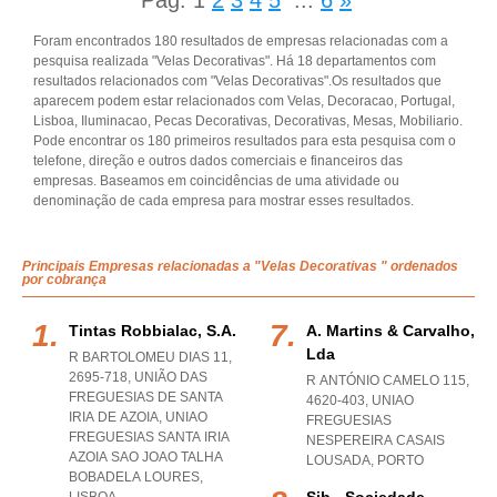
Pág.
1
2
3
4
5
...
6
»
Foram encontrados 180 resultados de empresas relacionadas com a
pesquisa realizada "Velas Decorativas". Há 18 departamentos com
resultados relacionados com "Velas Decorativas".Os resultados que
aparecem podem estar relacionados com Velas, Decoracao, Portugal,
Lisboa, Iluminacao, Pecas Decorativas, Decorativas, Mesas, Mobiliario.
Pode encontrar os 180 primeiros resultados para esta pesquisa com o
telefone, direção e outros dados comerciais e financeiros das
empresas. Baseamos em coincidências de uma atividade ou
denominação de cada empresa para mostrar esses resultados.
Principais Empresas relacionadas a "Velas Decorativas " ordenados
por cobrança
Tintas Robbialac, S.a.
A. Martins & Carvalho,
Lda
R BARTOLOMEU DIAS 11,
2695-718, UNIÃO DAS
R ANTÓNIO CAMELO 115,
FREGUESIAS DE SANTA
4620-403
,
UNIAO
IRIA DE AZOIA
,
UNIAO
FREGUESIAS
FREGUESIAS SANTA IRIA
NESPEREIRA CASAIS
AZOIA SAO JOAO TALHA
LOUSADA
,
PORTO
BOBADELA LOURES
,