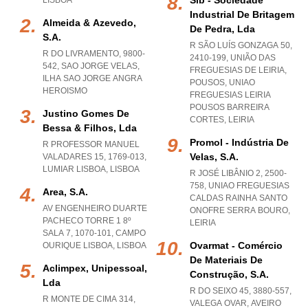
Sib - Sociedade
LISBOA
Industrial De Britagem
Almeida & Azevedo,
De Pedra, Lda
S.a.
R SÃO LUÍS GONZAGA 50,
R DO LIVRAMENTO, 9800-
2410-199, UNIÃO DAS
542
,
SAO JORGE VELAS
,
FREGUESIAS DE LEIRIA,
ILHA SAO JORGE ANGRA
POUSOS
,
UNIAO
HEROISMO
FREGUESIAS LEIRIA
POUSOS BARREIRA
Justino Gomes De
CORTES
,
LEIRIA
Bessa & Filhos, Lda
Promol - Indústria De
R PROFESSOR MANUEL
Velas, S.a.
VALADARES 15, 1769-013
,
LUMIAR LISBOA
,
LISBOA
R JOSÉ LIBÂNIO 2, 2500-
758
,
UNIAO FREGUESIAS
Area, S.a.
CALDAS RAINHA SANTO
AV ENGENHEIRO DUARTE
ONOFRE SERRA BOURO
,
PACHECO TORRE 1 8º
LEIRIA
SALA 7, 1070-101
,
CAMPO
Ovarmat - Comércio
OURIQUE LISBOA
,
LISBOA
De Materiais De
Aclimpex, Unipessoal,
Construção, S.a.
Lda
R DO SEIXO 45, 3880-557
,
R MONTE DE CIMA 314,
VALEGA OVAR
,
AVEIRO