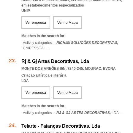
Comércio a retalho de tintas, vernizes e produtos similares,
em estabelecimentos especializados
UNIP
Ver empresa
Ver no Mapa
Matches in the search for:
Activity categories: ...
RICHIMI SOLUÇÕES DECORATIVAS,
UNIPESSOAL
...
Rj & Gj Artes Decorativas, Lda
MONTE DOS AREÕES S/N, 7240-245
,
MOURAO
,
EVORA
Criação artística e literária
LDA
Ver empresa
Ver no Mapa
Matches in the search for:
Activity categories: ...
RJ & GJ ARTES DECORATIVAS,
LDA
...
Telarte - Faianças Decorativas, Lda