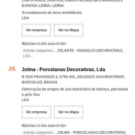
CAR D'ÁGUA, 2400-016
,
UNIAO FREGUESIAS MARRAZES
BAROSA LEIRIA
,
LEIRIA
Arrendamento de bens imobiliários
LDA
Ver empresa
Ver no Mapa
Matches in the search for:
Activity categories: ...
TELARTE - FAIANÇAS DECORATIVAS,
LDA
...
Jolma - Porcelanas Decorativas, Lda
R DOS FRAGOSOS 2, 4750-491
,
GALEGOS SAO MARTINHO
BARCELOS
,
BRAGA
Fabricação de artigos de uso doméstico de faiança, porcelana
e grés fino
LDA
Ver empresa
Ver no Mapa
Matches in the search for:
Activity categories: ...
JOLMA - PORCELANAS DECORATIVAS,