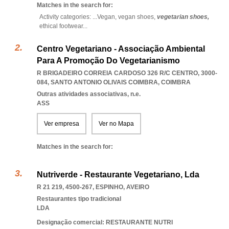
Matches in the search for:
Activity categories: ...
Vegan,
vegan shoes,
vegetarian shoes,
ethical footwear
...
Centro Vegetariano - Associação Ambiental
Para A Promoção Do Vegetarianismo
R BRIGADEIRO CORREIA CARDOSO 326 R/C CENTRO, 3000-
084
,
SANTO ANTONIO OLIVAIS COIMBRA
,
COIMBRA
Outras atividades associativas, n.e.
ASS
Ver empresa
Ver no Mapa
Matches in the search for:
Nutriverde - Restaurante Vegetariano, Lda
R 21 219, 4500-267
,
ESPINHO
,
AVEIRO
Restaurantes tipo tradicional
LDA
Designação comercial: RESTAURANTE NUTRI