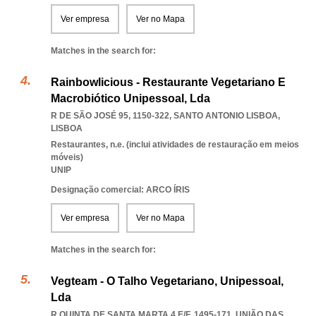
Ver empresa
Ver no Mapa
Matches in the search for:
Rainbowlicious - Restaurante Vegetariano E
Macrobiótico Unipessoal, Lda
R DE SÃO JOSÉ 95, 1150-322
,
SANTO ANTONIO LISBOA
,
LISBOA
Restaurantes, n.e. (inclui atividades de restauração em meios
móveis)
UNIP
Designação comercial: ARCO ÍRIS
Ver empresa
Ver no Mapa
Matches in the search for:
Vegteam - O Talho Vegetariano, Unipessoal,
Lda
R QUINTA DE SANTA MARTA 4 E/F, 1495-171, UNIÃO DAS