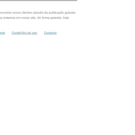
ncontrar novos clientes através da publicação gratuita
a empresa em nosso site, de forma gratuita, hoje
ugal
Condições de uso
Contacto