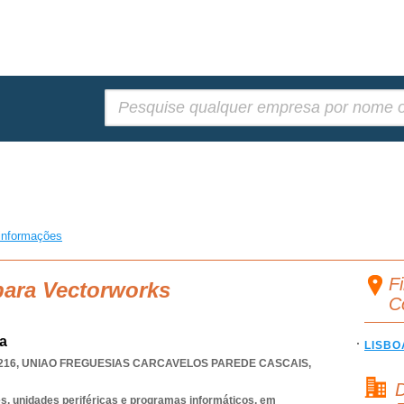
Pesquisar:
informações
F
para Vectorworks
C
da
LISBO
216
,
UNIAO FREGUESIAS CARCAVELOS PAREDE CASCAIS
,
D
, unidades periféricas e programas informáticos, em