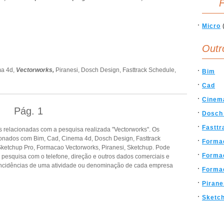
F
Micro
Outr
ma 4d,
Vectorworks,
Piranesi,
Dosch Design,
Fasttrack Schedule,
Bim
Cad
Cinem
Pág.
1
Dosch
Fasttr
 relacionadas com a pesquisa realizada "Vectorworks". Os
onados com Bim, Cad, Cinema 4d, Dosch Design, Fasttrack
Forma
etchup Pro, Formacao Vectorworks, Piranesi, Sketchup. Pode
Forma
a pesquisa com o telefone, direção e outros dados comerciais e
ncidências de uma atividade ou denominação de cada empresa
Forma
Pirane
Sketc