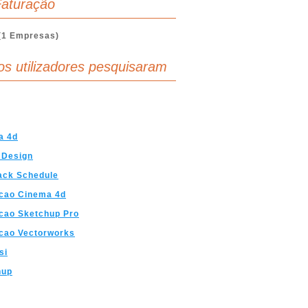
aturação
(1 Empresas)
os utilizadores pesquisaram
a 4d
 Design
ack Schedule
cao Cinema 4d
cao Sketchup Pro
cao Vectorworks
si
hup