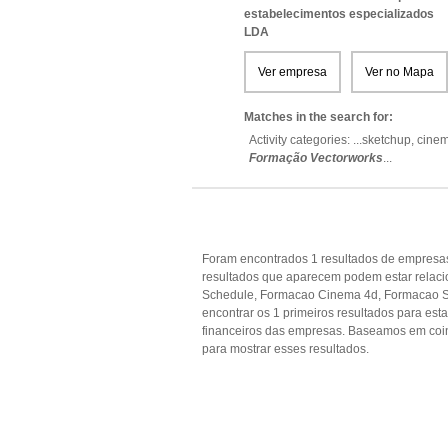
estabelecimentos especializados
LDA
Ver empresa
Ver no Mapa
Matches in the search for:
Activity categories: ...
sketchup,
cine
Formação Vectorworks
...
Foram encontrados 1 resultados de empresas
resultados que aparecem podem estar relaci
Schedule, Formacao Cinema 4d, Formacao Sk
encontrar os 1 primeiros resultados para est
financeiros das empresas. Baseamos em coi
para mostrar esses resultados.