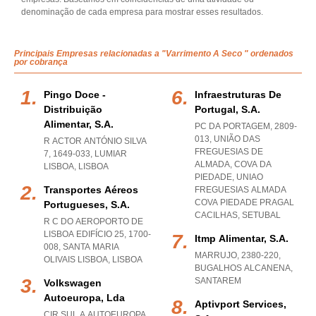
denominação de cada empresa para mostrar esses resultados.
Principais Empresas relacionadas a "Varrimento A Seco " ordenados
por cobrança
Pingo Doce -
Infraestruturas De
Distribuição
Portugal, S.a.
Alimentar, S.a.
PC DA PORTAGEM, 2809-
013, UNIÃO DAS
R ACTOR ANTÓNIO SILVA
FREGUESIAS DE
7, 1649-033
,
LUMIAR
ALMADA, COVA DA
LISBOA
,
LISBOA
PIEDADE
,
UNIAO
Transportes Aéreos
FREGUESIAS ALMADA
COVA PIEDADE PRAGAL
Portugueses, S.a.
CACILHAS
,
SETUBAL
R C DO AEROPORTO DE
LISBOA EDIFÍCIO 25, 1700-
Itmp Alimentar, S.a.
008
,
SANTA MARIA
MARRUJO, 2380-220
,
OLIVAIS LISBOA
,
LISBOA
BUGALHOS ALCANENA
,
SANTAREM
Volkswagen
Autoeuropa, Lda
Aptivport Services,
CIR SUL A AUTOEUROPA