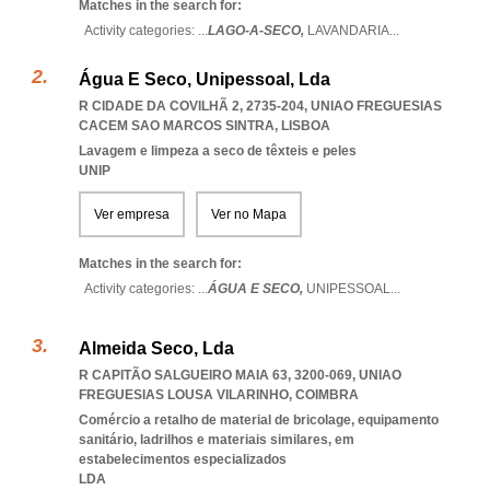
Matches in the search for:
Activity categories: ...
LAGO-A-SECO,
LAVANDARIA
...
Água E Seco, Unipessoal, Lda
R CIDADE DA COVILHÃ 2, 2735-204
,
UNIAO FREGUESIAS
CACEM SAO MARCOS SINTRA
,
LISBOA
Lavagem e limpeza a seco de têxteis e peles
UNIP
Ver empresa
Ver no Mapa
Matches in the search for:
Activity categories: ...
ÁGUA E SECO,
UNIPESSOAL
...
Almeida Seco, Lda
R CAPITÃO SALGUEIRO MAIA 63, 3200-069
,
UNIAO
FREGUESIAS LOUSA VILARINHO
,
COIMBRA
Comércio a retalho de material de bricolage, equipamento
sanitário, ladrilhos e materiais similares, em
estabelecimentos especializados
LDA