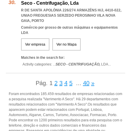
Seco - Centrifugação, Lda
R DE SANTA APOLÓNIA 226/274 ARMAZÉNS H/J, 4410-022
,
UNIAO FREGUESIAS SERZEDO PEROSINHO VILA NOVA
GAIA
,
PORTO
Comércio por grosso de outras máquinas e equipamentos
LDA
Ver empresa
Ver no Mapa
Matches in the search for:
Activity categories: ...
SECO - CENTRIFUGAÇÃO,
LDA
...
Pág.
1
2
3
4
5
...
40
»
Foram encontrados 185.459 resultados de empresas relacionadas com
a pesquisa realizada "Varrimento A Seco". Há 29 departamentos com
resultados relacionados com "Varrimento A Seco".Os resultados que
aparecem podem estar relacionados com Portugal, Lisboa,
Automoveis, Algarve, Carros, Turismo, Associacao, Formacao, Porto.
Pode encontrar os 1200 primeiros resultados para esta pesquisa com o
telefone, direção e outros dados comerciais e financeiros das
empresas. Baseamos em coincidências de uma atividade ou