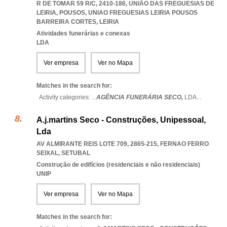
R DE TOMAR 59 R/C, 2410-186, UNIÃO DAS FREGUESIAS DE
LEIRIA, POUSOS
,
UNIAO FREGUESIAS LEIRIA POUSOS
BARREIRA CORTES
,
LEIRIA
Atividades funerárias e conexas
LDA
Ver empresa
Ver no Mapa
Matches in the search for:
Activity categories: ...
AGÊNCIA FUNERÁRIA SECO,
LDA
...
A.j.martins Seco - Construções, Unipessoal,
Lda
AV ALMIRANTE REIS LOTE 709, 2865-215
,
FERNAO FERRO
SEIXAL
,
SETUBAL
Construção de edifícios (residenciais e não residenciais)
UNIP
Ver empresa
Ver no Mapa
Matches in the search for: