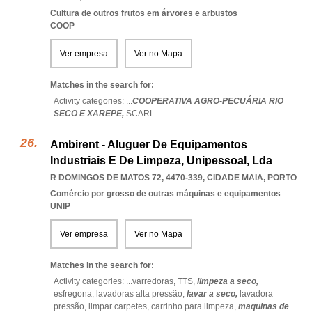
Cultura de outros frutos em árvores e arbustos
COOP
Ver empresa
Ver no Mapa
Matches in the search for:
Activity categories: ...
COOPERATIVA AGRO-PECUÁRIA RIO
SECO E XAREPE,
SCARL
...
Ambirent - Aluguer De Equipamentos
Industriais E De Limpeza, Unipessoal, Lda
R DOMINGOS DE MATOS 72, 4470-339
,
CIDADE MAIA
,
PORTO
Comércio por grosso de outras máquinas e equipamentos
UNIP
Ver empresa
Ver no Mapa
Matches in the search for:
Activity categories: ...
varredoras,
TTS,
limpeza a seco,
esfregona,
lavadoras alta pressão,
lavar a seco,
lavadora
pressão,
limpar carpetes,
carrinho para limpeza,
maquinas de