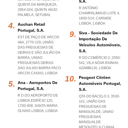
S.a.
QUINTA DA MARQUEZA,
R ANTÓNIO
2954-024
,
QUINTA ANJO
CHAMPALIMAUD LOTE 4,
PALMELA
,
SETUBAL
1600-514
,
CARNIDE
LISBOA
,
LISBOA
Auchan Retail
Portugal, S.a.
Siva - Sociedade De
EST DE PAÇO DE ARCOS
Importação De
48A, 2770-129, UNIÃO
Veículos Automóveis,
DAS FREGUESIAS DE
S.a.
OEIRAS E SÃO JULIÃO DA
BARRA
,
UNIAO
R DO COMÉRCIO 2, 2050-
FREGUESIAS OEIRAS
541
,
VILA NOVA RAINHA
SAO JULIAO BARRA PACO
AZAMBUJA
,
LISBOA
ARCOS CAXIAS
,
LISBOA
Peugeot Citröen
Ana - Aeroportos De
Automóveis Portugal,
Portugal, S.a.
S.a.
R D DO AEROPORTO DE
QTA DO BACELO 3, 3530-
LISBOA EDIFÍCIO 120,
101, UNIÃO DAS
1700-008
,
SANTA MARIA
FREGUESIAS DE
OLIVAIS LISBOA
,
LISBOA
MANGUALDE
,
UNIAO
FREGUESIAS
MANGUALDE
MESQUITELA CUNHA