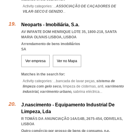
Activity categories: ...
ASSOCIAÇÃO DE CAÇADORES DE
VILAR-SECO E GENIZIO
...
Neoparts - Imobiliária, S.a.
AV INFANTE DOM HENRIQUE LOTE 35, 1800-218
,
SANTA
MARIA OLIVAIS LISBOA
,
LISBOA
Arrendamento de bens imobiliários
SA
Ver empresa
Ver no Mapa
Matches in the search for:
Activity categories: ...
bancada de lavar peças,
sistema de
limpeza com gelo seco,
limpeza de cisternas,
anti,
varrimento
industrial,
varrimento urbano,
sabrina eléctrica
...
J.nascimento - Equipamento Industrial De
Limpeza, Lda
R TOMÁS DA ANUNCIAÇÃO 14A/14B, 2675-454
,
ODIVELAS
,
LISBOA
Outro comércio por grosso de bens de consumo, n.e.