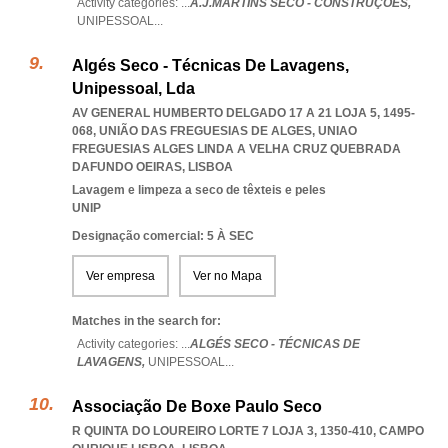
Activity categories: ...
A.J.MARTINS SECO - CONSTRUÇÕES,
UNIPESSOAL
...
Algés Seco - Técnicas De Lavagens,
Unipessoal, Lda
AV GENERAL HUMBERTO DELGADO 17 A 21 LOJA 5, 1495-
068, UNIÃO DAS FREGUESIAS DE ALGES
,
UNIAO
FREGUESIAS ALGES LINDA A VELHA CRUZ QUEBRADA
DAFUNDO OEIRAS
,
LISBOA
Lavagem e limpeza a seco de têxteis e peles
UNIP
Designação comercial: 5 À SEC
Ver empresa
Ver no Mapa
Matches in the search for:
Activity categories: ...
ALGÉS SECO - TÉCNICAS DE
LAVAGENS,
UNIPESSOAL
...
Associação De Boxe Paulo Seco
R QUINTA DO LOUREIRO LORTE 7 LOJA 3, 1350-410
,
CAMPO