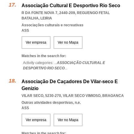
Associação Cultural E Desportivo Rio Seco
R DA FONTE NOVA 7, 2440-209
,
REGUENGO FETAL
BATALHA
,
LEIRIA
Associações culturais e recreativas
ASS
Ver empresa
Ver no Mapa
Matches in the search for:
Activity categories: ...
ASSOCIAÇÃO CULTURAL E
DESPORTIVO RIO SECO
...
Associação De Caçadores De Vilar-seco E
Genizio
VILAR SECO, 5230-270
,
VILAR SECO VIMIOSO
,
BRAGANCA
Outras atividades desportivas, n.e.
ASS
Ver empresa
Ver no Mapa
Matches in the search for: