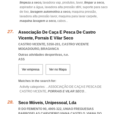
limpeza a seco,
lavadora vap,
produtos,
lavor,
limpar a seco,
aspirador a água,
lavadora alta pressão stihl,
suporte para saco
de lixo,
lavagem automotiva a seco,
maquina pressão,
lavadora alta pressão lavor,
maquina para lavar carpete,
maquina lavagem a seco,
cabos
...
Associação De Caça E Pesca De Castro
Vicente, Porrais E Vilar Seco
CASTRO VICENTE, 5350-201
,
CASTRO VICENTE
MOGADOURO
,
BRAGANCA
Outras atividades desportivas, n.e.
ASS
Ver empresa
Ver no Mapa
Matches in the search for:
Activity categories: ...
ASSOCIAÇÃO DE CAÇA E PESCA DE
CASTRO VICENTE,
PORRAIS E VILAR SECO
...
Seco Móveis, Unipessoal, Lda
R DO FEIMENTO 90, 4905-322
,
UNIAO FREGUESIAS
BARROSELAS CARVOEIRO VIANA CASTELO
,
VIANA DO