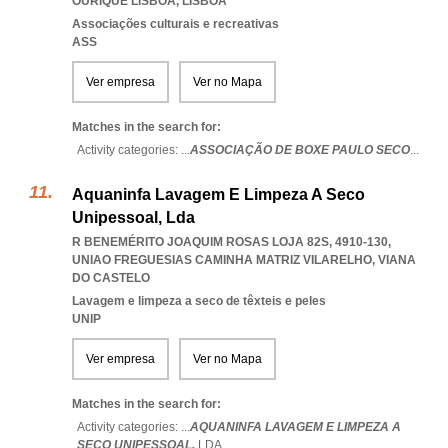
OURIQUE LISBOA
,
LISBOA
Associações culturais e recreativas
ASS
Ver empresa
Ver no Mapa
Matches in the search for:
Activity categories: ...
ASSOCIAÇÃO DE BOXE PAULO SECO
...
Aquaninfa Lavagem E Limpeza A Seco
Unipessoal, Lda
R BENEMÉRITO JOAQUIM ROSAS LOJA 82S, 4910-130
,
UNIAO FREGUESIAS CAMINHA MATRIZ VILARELHO
,
VIANA
DO CASTELO
Lavagem e limpeza a seco de têxteis e peles
UNIP
Ver empresa
Ver no Mapa
Matches in the search for:
Activity categories: ...
AQUANINFA LAVAGEM E LIMPEZA A
SECO UNIPESSOAL,
LDA
...