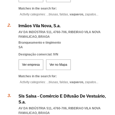
Matches in the search for:
Activity categories: ...
blusas,
faldas,
vaqueros,
zapatos
...
Irmãos Vila Nova, S.a.
AV DA INDÚSTRIA 511, 4760-706
,
RIBEIRAO VILA NOVA
FAMALICAO
,
BRAGA
Branqueamento e tingimento
SA
Designação comercial: IVN
Ver empresa
Ver no Mapa
Matches in the search for:
Activity categories: ...
blusas,
faldas,
vaqueros,
zapatos
...
Sls Salsa - Comércio E Difusão De Vestuário,
S.a.
AV DA INDÚSTRIA 511, 4760-706
,
RIBEIRAO VILA NOVA
FAMALICAO
,
BRAGA