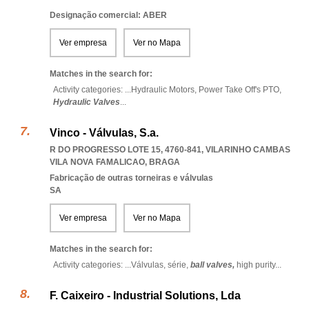
Designação comercial: ABER
Ver empresa
Ver no Mapa
Matches in the search for:
Activity categories: ...
Hydraulic Motors,
Power Take Off's PTO,
Hydraulic Valves
...
Vinco - Válvulas, S.a.
R DO PROGRESSO LOTE 15, 4760-841
,
VILARINHO CAMBAS
VILA NOVA FAMALICAO
,
BRAGA
Fabricação de outras torneiras e válvulas
SA
Ver empresa
Ver no Mapa
Matches in the search for:
Activity categories: ...
Válvulas,
série,
ball valves,
high purity
...
F. Caixeiro - Industrial Solutions, Lda