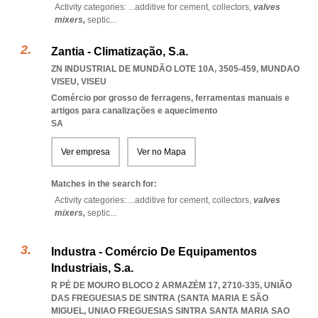
Activity categories: ...
additive for cement,
collectors,
valves
mixers,
septic
...
Zantia - Climatização, S.a.
ZN INDUSTRIAL DE MUNDÃO LOTE 10A, 3505-459
,
MUNDAO
VISEU
,
VISEU
Comércio por grosso de ferragens, ferramentas manuais e
artigos para canalizações e aquecimento
SA
Ver empresa
Ver no Mapa
Matches in the search for:
Activity categories: ...
additive for cement,
collectors,
valves
mixers,
septic
...
Industra - Comércio De Equipamentos
Industriais, S.a.
R PÉ DE MOURO BLOCO 2 ARMAZÉM 17, 2710-335, UNIÃO
DAS FREGUESIAS DE SINTRA (SANTA MARIA E SÃO
MIGUEL
,
UNIAO FREGUESIAS SINTRA SANTA MARIA SAO