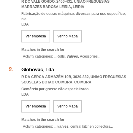
R DO VALE GORDO, 2400-431
,
UNIAO FREGUESIAS
MARRAZES BAROSA LEIRIA
,
LEIRIA
Fabricação de outras máquinas diversas para uso específico,
n.e.
LDA
Ver empresa
Ver no Mapa
Matches in the search for:
Activity categories: ...
Rolls,
Valves,
Acessories
...
Globovac, Lda
R DA CERCA ARMAZÉM 10B, 3020-832
,
UNIAO FREGUESIAS
SOUSELAS BOTAO COIMBRA
,
COIMBRA
Comércio por grosso não especializado
LDA
Ver empresa
Ver no Mapa
Matches in the search for:
Activity categories: ...
valves,
central kitchen collectors
...