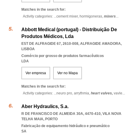
Matches in the search for:
Activity categories: ...
cement mixer,
hormigoneras,
mixers
...
Abbott Medical (portugal) - Distribuição De
Produtos Médicos, Lda
EST DE ALFRAGIDE 67, 2610-008
,
ALFRAGIDE AMADORA
,
LISBOA
Comércio por grosso de produtos farmacêuticos
LDA
Ver empresa
Ver no Mapa
Matches in the search for:
Activity categories: ...
neuro pro,
arrythmia,
heart valves,
vavle
...
Aber Hydraulics, S.a.
R DE FRANCISCO DE ALMEIDA 30A, 4470-410
,
VILA NOVA
TELHA MAIA
,
PORTO
Fabricação de equipamento hidráulico e pneumático
SA