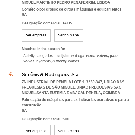
MIGUEL MARTINHO PEDRO PENAFERRIM
,
LISBOA
Comércio por grosso de outras máquinas e equipamentos
SA
Designação comercial: TALIS
Ver empresa
Ver no Mapa
Matches in the search for:
Activity categories: ...
unijoint,
wafrega,
water valves,
gate
valves,
hydrants,
butterfly valves
...
Simões & Rodrigues, S.a.
ZN INDUSTRIAL DE PENELA LOTE 9, 3230-347, UNIÃO DAS
FREGUESIAS DE SÃO MIGUEL
,
UNIAO FREGUESIAS SAO
MIGUEL SANTA EUFEMIA RABACAL PENELA
,
COIMBRA
Fabricação de máquinas para as indústrias extrativas e para a
construção
SA
Designação comercial: SIRL
Ver empresa
Ver no Mapa