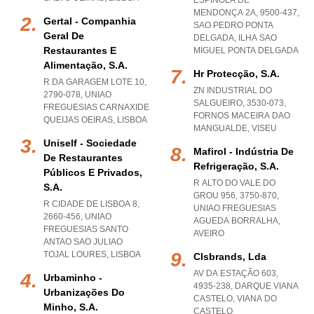
ESPÍNOLA DE
MENDONÇA 2A, 9500-437
,
Gertal - Companhia
SAO PEDRO PONTA
Geral De
DELGADA
,
ILHA SAO
Restaurantes E
MIGUEL PONTA DELGADA
Alimentação, S.a.
Hr Protecção, S.a.
R DA GARAGEM LOTE 10,
ZN INDUSTRIAL DO
2790-078
,
UNIAO
SALGUEIRO, 3530-073
,
FREGUESIAS CARNAXIDE
FORNOS MACEIRA DAO
QUEIJAS OEIRAS
,
LISBOA
MANGUALDE
,
VISEU
Uniself - Sociedade
Mafirol - Indústria De
De Restaurantes
Refrigeração, S.a.
Públicos E Privados,
R ALTO DO VALE DO
S.a.
GROU 956, 3750-870
,
R CIDADE DE LISBOA 8,
UNIAO FREGUESIAS
2660-456
,
UNIAO
AGUEDA BORRALHA
,
FREGUESIAS SANTO
AVEIRO
ANTAO SAO JULIAO
TOJAL LOURES
,
LISBOA
Clsbrands, Lda
AV DA ESTAÇÃO 603,
Urbaminho -
4935-238
,
DARQUE VIANA
Urbanizações Do
CASTELO
,
VIANA DO
Minho, S.a.
CASTELO