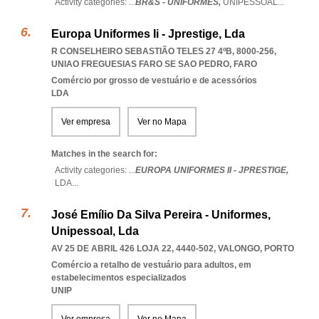
Activity categories: ...
BR&S - UNIFORMES,
UNIPESSOAL
...
Europa Uniformes Ii - Jprestige, Lda
R CONSELHEIRO SEBASTIÃO TELES 27 4ºB, 8000-256
,
UNIAO FREGUESIAS FARO SE SAO PEDRO
,
FARO
Comércio por grosso de vestuário e de acessórios
LDA
Ver empresa
Ver no Mapa
Matches in the search for:
Activity categories: ...
EUROPA UNIFORMES II - JPRESTIGE,
LDA
...
José Emílio Da Silva Pereira - Uniformes,
Unipessoal, Lda
AV 25 DE ABRIL 426 LOJA 22, 4440-502
,
VALONGO
,
PORTO
Comércio a retalho de vestuário para adultos, em
estabelecimentos especializados
UNIP