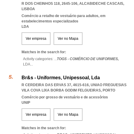
R DOS CHEINHOS 118, 2645-106
,
ALCABIDECHE CASCAIS
,
LISBOA
Comércio a retalho de vestuário para adultos, em
estabelecimentos especializados
LDA
Ver empresa
Ver no Mapa
Matches in the search for:
Activity categories: ...
TOGS - COMÉRCIO DE UNIFORMES,
LDA
...
Br&s - Uniformes, Unipessoal, Lda
R CERDEIRA DAS ERVAS 37, 4615-616
,
UNIAO FREGUESIAS
VILA COVA LIXA BORBA GODIM FELGUEIRAS
,
PORTO
Comércio por grosso de vestuário e de acessórios
UNIP
Ver empresa
Ver no Mapa
Matches in the search for: