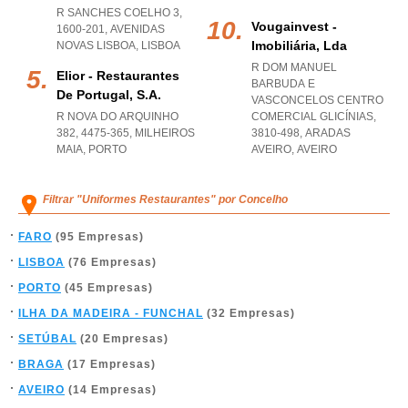
R SANCHES COELHO 3,
Vougainvest -
1600-201
,
AVENIDAS
Imobiliária, Lda
NOVAS LISBOA
,
LISBOA
R DOM MANUEL
Elior - Restaurantes
BARBUDA E
De Portugal, S.a.
VASCONCELOS CENTRO
R NOVA DO ARQUINHO
COMERCIAL GLICÍNIAS,
382, 4475-365
,
MILHEIROS
3810-498
,
ARADAS
MAIA
,
PORTO
AVEIRO
,
AVEIRO
Filtrar "Uniformes Restaurantes" por Concelho
FARO
(95 Empresas)
LISBOA
(76 Empresas)
PORTO
(45 Empresas)
ILHA DA MADEIRA - FUNCHAL
(32 Empresas)
SETÚBAL
(20 Empresas)
BRAGA
(17 Empresas)
AVEIRO
(14 Empresas)