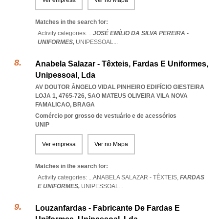
Ver empresa
Ver no Mapa
Matches in the search for:
Activity categories: ...
JOSÉ EMÍLIO DA SILVA PEREIRA -
UNIFORMES,
UNIPESSOAL
...
Anabela Salazar - Têxteis, Fardas E Uniformes,
Unipessoal, Lda
AV DOUTOR ÂNGELO VIDAL PINHEIRO EDIFÍCIO GIESTEIRA
LOJA 1, 4765-726
,
SAO MATEUS OLIVEIRA VILA NOVA
FAMALICAO
,
BRAGA
Comércio por grosso de vestuário e de acessórios
UNIP
Ver empresa
Ver no Mapa
Matches in the search for:
Activity categories: ...
ANABELA SALAZAR - TÊXTEIS,
FARDAS
E UNIFORMES,
UNIPESSOAL
...
Louzanfardas - Fabricante De Fardas E