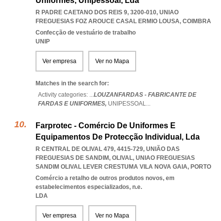
Uniformes, Unipessoal, Lda
R PADRE CAETANO DOS REIS 9, 3200-010
,
UNIAO
FREGUESIAS FOZ AROUCE CASAL ERMIO LOUSA
,
COIMBRA
Confecção de vestuário de trabalho
UNIP
Ver empresa
Ver no Mapa
Matches in the search for:
Activity categories: ...
LOUZANFARDAS - FABRICANTE DE
FARDAS E UNIFORMES,
UNIPESSOAL
...
Farprotec - Comércio De Uniformes E
Equipamentos De Protecção Individual, Lda
R CENTRAL DE OLIVAL 479, 4415-729, UNIÃO DAS
FREGUESIAS DE SANDIM, OLIVAL
,
UNIAO FREGUESIAS
SANDIM OLIVAL LEVER CRESTUMA VILA NOVA GAIA
,
PORTO
Comércio a retalho de outros produtos novos, em
estabelecimentos especializados, n.e.
LDA
Ver empresa
Ver no Mapa