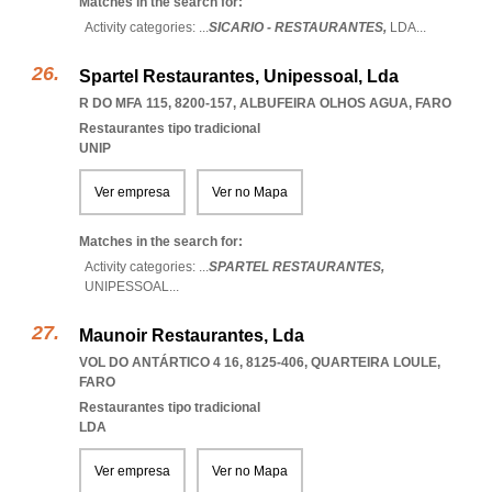
Matches in the search for:
Activity categories: ...
SICARIO - RESTAURANTES,
LDA
...
Spartel Restaurantes, Unipessoal, Lda
R DO MFA 115, 8200-157
,
ALBUFEIRA OLHOS AGUA
,
FARO
Restaurantes tipo tradicional
UNIP
Ver empresa
Ver no Mapa
Matches in the search for:
Activity categories: ...
SPARTEL RESTAURANTES,
UNIPESSOAL
...
Maunoir Restaurantes, Lda
VOL DO ANTÁRTICO 4 16, 8125-406
,
QUARTEIRA LOULE
,
FARO
Restaurantes tipo tradicional
LDA
Ver empresa
Ver no Mapa