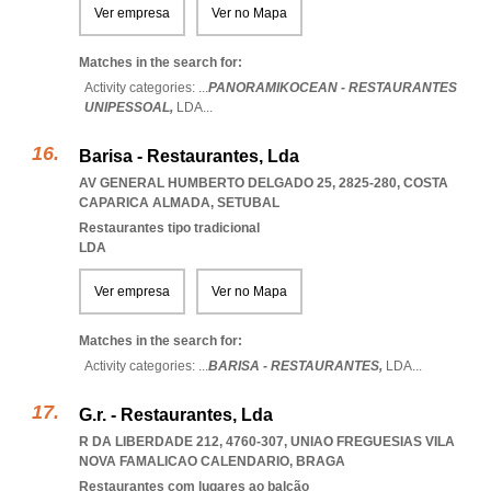
Ver empresa
Ver no Mapa
Matches in the search for:
Activity categories: ...
PANORAMIKOCEAN - RESTAURANTES
UNIPESSOAL,
LDA
...
Barisa - Restaurantes, Lda
AV GENERAL HUMBERTO DELGADO 25, 2825-280
,
COSTA
CAPARICA ALMADA
,
SETUBAL
Restaurantes tipo tradicional
LDA
Ver empresa
Ver no Mapa
Matches in the search for:
Activity categories: ...
BARISA - RESTAURANTES,
LDA
...
G.r. - Restaurantes, Lda
R DA LIBERDADE 212, 4760-307
,
UNIAO FREGUESIAS VILA
NOVA FAMALICAO CALENDARIO
,
BRAGA
Restaurantes com lugares ao balcão