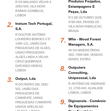
Produtos Forjados,
R DA MALHADA VELHA 4,
Estampagens E
2050-544
,
VILA NOVA
RAINHA AZAMBUJA
,
Peças, Lda
LISBOA
R 5 DE OUTUBRO 1629,
4760-564
,
FRADELOS
Inetum Tech Portugal,
VILA NOVA FAMALICAO
,
S.a.
BRAGA
R DOUTOR ANTÓNIO
Wfm - Wood Forest
LOUREIRO BORGES 3 5º,
1495-131, UNIÃO DAS
Managers, S.a.
FREGUESIAS DE ALGES
,
AV DA MISERICÓRDIA
UNIAO FREGUESIAS
36G, 7080-068
,
VENDAS
ALGES LINDA A VELHA
NOVAS
,
EVORA
CRUZ QUEBRADA
DAFUNDO OEIRAS
,
Outputers
LISBOA
Consulting,
Unipessoal, Lda
Output, Lda
R ANTÓNIO DE ANDRADE
R DO FERRO S/N, 2681-
13, 1700-043
,
ALVALADE
502, UNIÃO DAS
LISBOA
,
LISBOA
FREGUESIAS DE
CAMARATE
,
UNIAO
Digicanola - Comércio
FREGUESIAS CAMARATE
De Equipamentos
UNHOS APELACAO