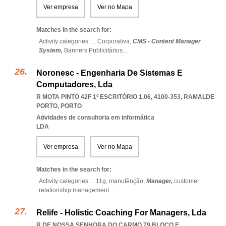
Ver empresa
Ver no Mapa
Matches in the search for:
Activity categories: ...
Corporativa,
CMS - Content Manager
System,
Banners Publicitários
...
Noronesc - Engenharia De Sistemas E
Computadores, Lda
R MOTA PINTO 42F 1º ESCRITÓRIO 1.06, 4100-353
,
RAMALDE
PORTO
,
PORTO
Atividades de consultoria em informática
LDA
Ver empresa
Ver no Mapa
Matches in the search for:
Activity categories: ...
11g,
manutênção,
Manager,
customer
relationship management
...
Relife - Holistic Coaching For Managers, Lda
R DE NOSSA SENHORA DO CARMO 79 BLOCO E