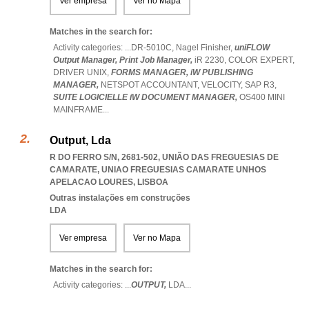
Ver empresa
Ver no Mapa
Matches in the search for:
Activity categories: ...
DR-5010C,
Nagel Finisher,
uniFLOW
Output Manager,
Print Job Manager,
iR 2230,
COLOR EXPERT,
DRIVER UNIX,
FORMS MANAGER,
iW PUBLISHING
MANAGER,
NETSPOT ACCOUNTANT,
VELOCITY,
SAP R3,
SUITE LOGICIELLE iW DOCUMENT MANAGER,
OS400 MINI
MAINFRAME
...
Output, Lda
R DO FERRO S/N, 2681-502, UNIÃO DAS FREGUESIAS DE
CAMARATE
,
UNIAO FREGUESIAS CAMARATE UNHOS
APELACAO LOURES
,
LISBOA
Outras instalações em construções
LDA
Ver empresa
Ver no Mapa
Matches in the search for:
Activity categories: ...
OUTPUT,
LDA
...