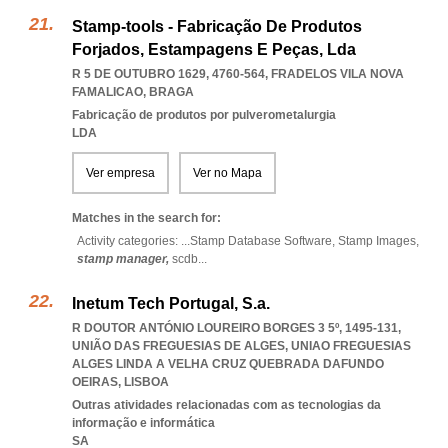
Stamp-tools - Fabricação De Produtos
Forjados, Estampagens E Peças, Lda
R 5 DE OUTUBRO 1629, 4760-564
,
FRADELOS VILA NOVA
FAMALICAO
,
BRAGA
Fabricação de produtos por pulverometalurgia
LDA
Ver empresa
Ver no Mapa
Matches in the search for:
Activity categories: ...
Stamp Database Software,
Stamp Images,
stamp manager,
scdb
...
Inetum Tech Portugal, S.a.
R DOUTOR ANTÓNIO LOUREIRO BORGES 3 5º, 1495-131,
UNIÃO DAS FREGUESIAS DE ALGES
,
UNIAO FREGUESIAS
ALGES LINDA A VELHA CRUZ QUEBRADA DAFUNDO
OEIRAS
,
LISBOA
Outras atividades relacionadas com as tecnologias da
informação e informática
SA