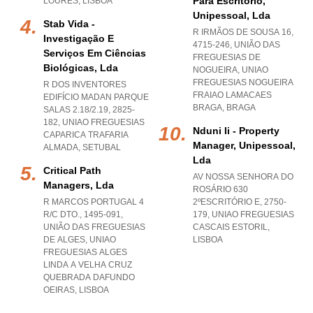
Para Escritório,
LOURES
,
LISBOA
Unipessoal, Lda
Stab Vida -
R IRMÃOS DE SOUSA 16,
Investigação E
4715-246, UNIÃO DAS
Serviços Em Ciências
FREGUESIAS DE
Biológicas, Lda
NOGUEIRA
,
UNIAO
FREGUESIAS NOGUEIRA
R DOS INVENTORES
FRAIAO LAMACAES
EDIFÍCIO MADAN PARQUE
BRAGA
,
BRAGA
SALAS 2.18/2.19, 2825-
182
,
UNIAO FREGUESIAS
Nduni Ii - Property
CAPARICA TRAFARIA
Manager, Unipessoal,
ALMADA
,
SETUBAL
Lda
Critical Path
AV NOSSA SENHORA DO
Managers, Lda
ROSÁRIO 630
R MARCOS PORTUGAL 4
2ºESCRITÓRIO E, 2750-
R/C DTO., 1495-091,
179
,
UNIAO FREGUESIAS
UNIÃO DAS FREGUESIAS
CASCAIS ESTORIL
,
DE ALGES
,
UNIAO
LISBOA
FREGUESIAS ALGES
LINDA A VELHA CRUZ
QUEBRADA DAFUNDO
OEIRAS
,
LISBOA