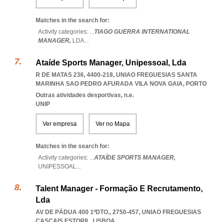
Matches in the search for:
Activity categories: ...
TIAGO GUERRA INTERNATIONAL
MANAGER,
LDA
...
Ataíde Sports Manager, Unipessoal, Lda
R DE MATAS 236, 4400-218
,
UNIAO FREGUESIAS SANTA
MARINHA SAO PEDRO AFURADA VILA NOVA GAIA
,
PORTO
Outras atividades desportivas, n.e.
UNIP
Ver empresa
Ver no Mapa
Matches in the search for:
Activity categories: ...
ATAÍDE SPORTS MANAGER,
UNIPESSOAL
...
Talent Manager - Formação E Recrutamento,
Lda
AV DE PÁDUA 400 1ºDTO., 2750-457
,
UNIAO FREGUESIAS
CASCAIS ESTORIL
,
LISBOA