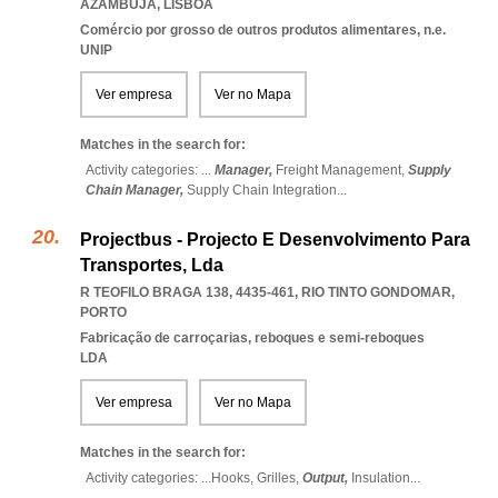
AZAMBUJA
,
LISBOA
Comércio por grosso de outros produtos alimentares, n.e.
UNIP
Ver empresa
Ver no Mapa
Matches in the search for:
Activity categories: ...
Manager,
Freight Management,
Supply
Chain Manager,
Supply Chain Integration
...
Projectbus - Projecto E Desenvolvimento Para
Transportes, Lda
R TEOFILO BRAGA 138, 4435-461
,
RIO TINTO GONDOMAR
,
PORTO
Fabricação de carroçarias, reboques e semi-reboques
LDA
Ver empresa
Ver no Mapa
Matches in the search for:
Activity categories: ...
Hooks,
Grilles,
Output,
Insulation
...