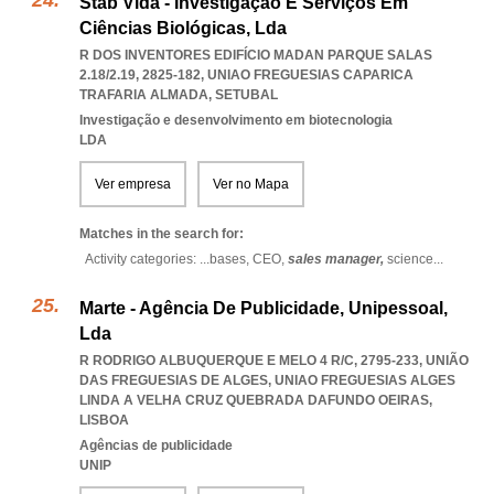
Stab Vida - Investigação E Serviços Em
Ciências Biológicas, Lda
R DOS INVENTORES EDIFÍCIO MADAN PARQUE SALAS
2.18/2.19, 2825-182
,
UNIAO FREGUESIAS CAPARICA
TRAFARIA ALMADA
,
SETUBAL
Investigação e desenvolvimento em biotecnologia
LDA
Ver empresa
Ver no Mapa
Matches in the search for:
Activity categories: ...
bases,
CEO,
sales manager,
science
...
Marte - Agência De Publicidade, Unipessoal,
Lda
R RODRIGO ALBUQUERQUE E MELO 4 R/C, 2795-233, UNIÃO
DAS FREGUESIAS DE ALGES
,
UNIAO FREGUESIAS ALGES
LINDA A VELHA CRUZ QUEBRADA DAFUNDO OEIRAS
,
LISBOA
Agências de publicidade
UNIP