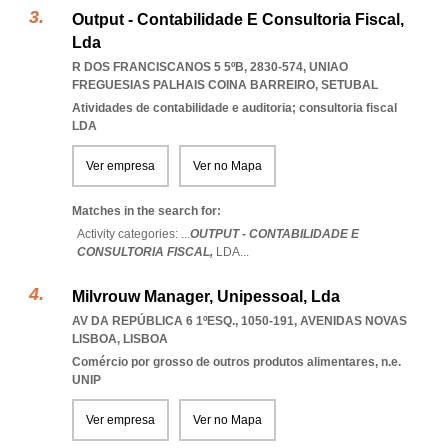
Output - Contabilidade E Consultoria Fiscal,
Lda
R DOS FRANCISCANOS 5 5ºB, 2830-574
,
UNIAO
FREGUESIAS PALHAIS COINA BARREIRO
,
SETUBAL
Atividades de contabilidade e auditoria; consultoria fiscal
LDA
Ver empresa
Ver no Mapa
Matches in the search for:
Activity categories: ...
OUTPUT - CONTABILIDADE E
CONSULTORIA FISCAL,
LDA
...
Milvrouw Manager, Unipessoal, Lda
AV DA REPÚBLICA 6 1ºESQ., 1050-191
,
AVENIDAS NOVAS
LISBOA
,
LISBOA
Comércio por grosso de outros produtos alimentares, n.e.
UNIP
Ver empresa
Ver no Mapa