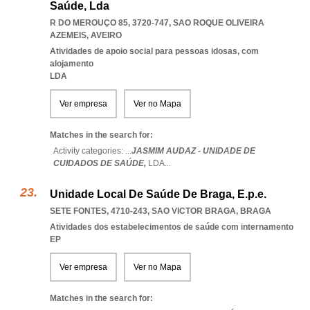
Saúde, Lda
R DO MEROUÇO 85, 3720-747
,
SAO ROQUE OLIVEIRA
AZEMEIS
,
AVEIRO
Atividades de apoio social para pessoas idosas, com
alojamento
LDA
Ver empresa
Ver no Mapa
Matches in the search for:
Activity categories: ...
JASMIM AUDAZ - UNIDADE DE
CUIDADOS DE SAÚDE,
LDA
...
Unidade Local De Saúde De Braga, E.p.e.
SETE FONTES, 4710-243
,
SAO VICTOR BRAGA
,
BRAGA
Atividades dos estabelecimentos de saúde com internamento
EP
Ver empresa
Ver no Mapa
Matches in the search for: