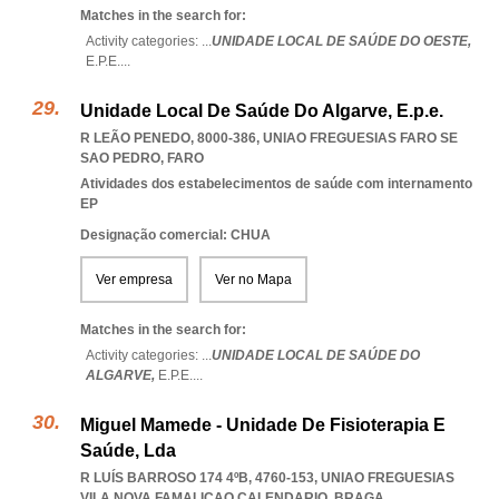
Matches in the search for:
Activity categories: ...
UNIDADE LOCAL DE SAÚDE DO OESTE,
E.P.E.
...
Unidade Local De Saúde Do Algarve, E.p.e.
R LEÃO PENEDO, 8000-386
,
UNIAO FREGUESIAS FARO SE
SAO PEDRO
,
FARO
Atividades dos estabelecimentos de saúde com internamento
EP
Designação comercial: CHUA
Ver empresa
Ver no Mapa
Matches in the search for:
Activity categories: ...
UNIDADE LOCAL DE SAÚDE DO
ALGARVE,
E.P.E.
...
Miguel Mamede - Unidade De Fisioterapia E
Saúde, Lda
R LUÍS BARROSO 174 4ºB, 4760-153
,
UNIAO FREGUESIAS
VILA NOVA FAMALICAO CALENDARIO
,
BRAGA