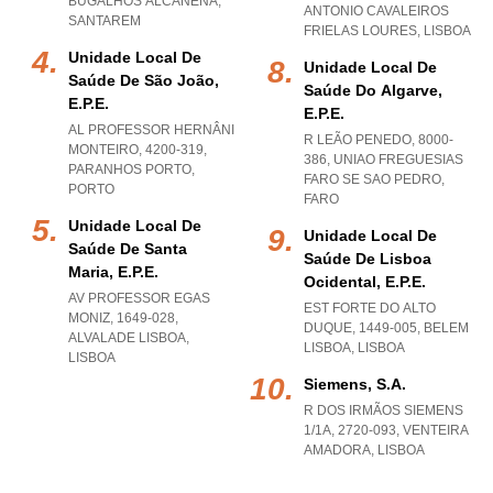
BUGALHOS ALCANENA
,
ANTONIO CAVALEIROS
SANTAREM
FRIELAS LOURES
,
LISBOA
Unidade Local De
Unidade Local De
Saúde De São João,
Saúde Do Algarve,
E.p.e.
E.p.e.
AL PROFESSOR HERNÂNI
R LEÃO PENEDO, 8000-
MONTEIRO, 4200-319
,
386
,
UNIAO FREGUESIAS
PARANHOS PORTO
,
FARO SE SAO PEDRO
,
PORTO
FARO
Unidade Local De
Unidade Local De
Saúde De Santa
Saúde De Lisboa
Maria, E.p.e.
Ocidental, E.p.e.
AV PROFESSOR EGAS
EST FORTE DO ALTO
MONIZ, 1649-028
,
DUQUE, 1449-005
,
BELEM
ALVALADE LISBOA
,
LISBOA
,
LISBOA
LISBOA
Siemens, S.a.
R DOS IRMÃOS SIEMENS
1/1A, 2720-093
,
VENTEIRA
AMADORA
,
LISBOA