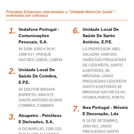
Principais Empresas relacionadas a "Unidade Movel De Saude "
ordenados por cobrança
Vodafone Portugal -
Unidade Local De
Comunicações
Saúde De Santo
Pessoais, S.a.
António, E.p.e.
AV DOM JOÃO II 36 8º,
LG PROFESSOR ABEL
1998-017
,
PARQUE
SALAZAR, 4099-003,
NACOES LISBOA
,
LISBOA
UNIÃO DAS FREGUESIAS
DE CEDOFEITA, SANTO
Unidade Local De
ILDEFONSO, SE,
Saúde De Coimbra,
MIRAGAIA
,
UNIAO
FREGUESIAS CEDOFEITA
E.p.e.
SANTO ILDEFONSO SE
AV DOUTOR BISSAYA
MIRAGAIA SAO NICOLAU
BARRETO, 3000-075
,
VITORIA PORTO
,
PORTO
SANTO ANTONIO OLIVAIS
COIMBRA
,
COIMBRA
Ikea Portugal - Móveis
E Decoração, Lda
Alcapetro - Petróleos
R 28 DE SETEMBRO,
E Derivados, S.a.
2660-001
,
UNIAO
R DO MARUJO, 2380-220
,
FREGUESIAS SANTO