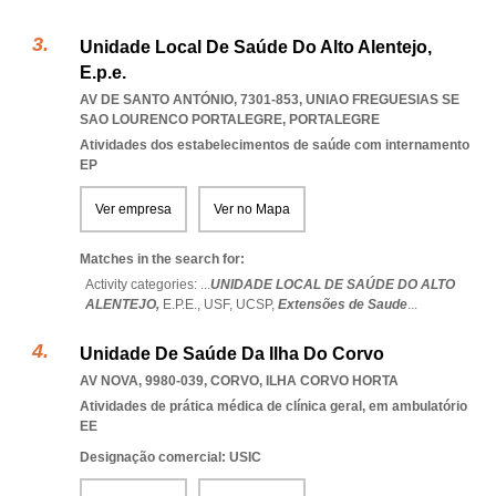
Unidade Local De Saúde Do Alto Alentejo,
E.p.e.
AV DE SANTO ANTÓNIO, 7301-853
,
UNIAO FREGUESIAS SE
SAO LOURENCO PORTALEGRE
,
PORTALEGRE
Atividades dos estabelecimentos de saúde com internamento
EP
Ver empresa
Ver no Mapa
Matches in the search for:
Activity categories: ...
UNIDADE LOCAL DE SAÚDE DO ALTO
ALENTEJO,
E.P.E.,
USF,
UCSP,
Extensões de Saude
...
Unidade De Saúde Da Ilha Do Corvo
AV NOVA, 9980-039
,
CORVO
,
ILHA CORVO HORTA
Atividades de prática médica de clínica geral, em ambulatório
EE
Designação comercial: USIC