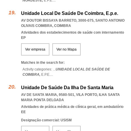
NORDESTE,
E.P.E.
...
Unidade Local De Saúde De Coimbra, E.p.e.
AV DOUTOR BISSAYA BARRETO, 3000-075
,
SANTO ANTONIO
OLIVAIS COIMBRA
,
COIMBRA
Atividades dos estabelecimentos de saúde com internamento
EP
Ver empresa
Ver no Mapa
Matches in the search for:
Activity categories: ...
UNIDADE LOCAL DE SAÚDE DE
COIMBRA,
E.P.E.
...
Unidade De Saúde Da Ilha De Santa Maria
AV DE SANTA MARIA, 9580-501
,
VILA PORTO
,
ILHA SANTA
MARIA PONTA DELGADA
Atividades de prática médica de clínica geral, em ambulatório
EE
Designação comercial: USISM