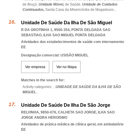
de Bruçó,
Unidade Móvel,
de Saúde,
Unidade de Cuidados
Continuados,
Santa Casa da Misericórdia de Mogadouro
...
Unidade De Saúde Da Ilha De São Miguel
R DA GROTINHA 1, 9500-354
,
PONTA DELGADA SAO
SEBASTIAO
,
ILHA SAO MIGUEL PONTA DELGADA
Atividades dos estabelecimentos de saúde com internamento
EE
Designação comercial: USISÃO MIGUEL
Ver empresa
Ver no Mapa
Matches in the search for:
Activity categories: ...
UNIDADE DE SAÚDE DA ILHA DE SÃO
MIGUEL
...
Unidade De Saúde De Ilha De São Jorge
RELVINHA, 9850-076
,
CALHETA SAO JORGE
,
ILHA SAO
JORGE ANGRA HEROISMO
Atividades de prática médica de clínica geral, em ambulatório
EE