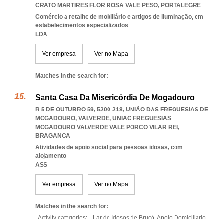
CRATO MARTIRES FLOR ROSA VALE PESO
,
PORTALEGRE
Comércio a retalho de mobiliário e artigos de iluminação, em
estabelecimentos especializados
LDA
Ver empresa
Ver no Mapa
Matches in the search for:
Santa Casa Da Misericórdia De Mogadouro
R 5 DE OUTUBRO 59, 5200-218, UNIÃO DAS FREGUESIAS DE
MOGADOURO, VALVERDE
,
UNIAO FREGUESIAS
MOGADOURO VALVERDE VALE PORCO VILAR REI
,
BRAGANCA
Atividades de apoio social para pessoas idosas, com
alojamento
ASS
Ver empresa
Ver no Mapa
Matches in the search for:
Activity categories: ...
Lar de Idosos de Bruçó,
Apoio Domiciliário