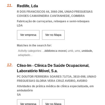
Redlife, Lda
R DOS FRANCISCOS 44, 3060-296
,
UNIAO FREGUESIAS
COVOES CAMARNEIRA CANTANHEDE
,
COIMBRA
Fabricação de carroçarias, reboques e semi-reboques
LDA
Ver empresa
Ver no Mapa
Matches in the search for:
Activity categories: ...
biblioteca movel,
umb,
ums,
unidade,
adaptado
...
Cliso-lm - Clínica De Saúde Ocupacional,
Laboratório Móvel, S.a.
PC DOUTOR FERREIRA SOARES 71/73A, 3810-098
,
UNIAO
FREGUESIAS GLORIA VERA CRUZ AVEIRO
,
AVEIRO
Atividades de prática médica de clínica especializada, em
ambulatório
SA
Ver empresa
Ver no Mapa