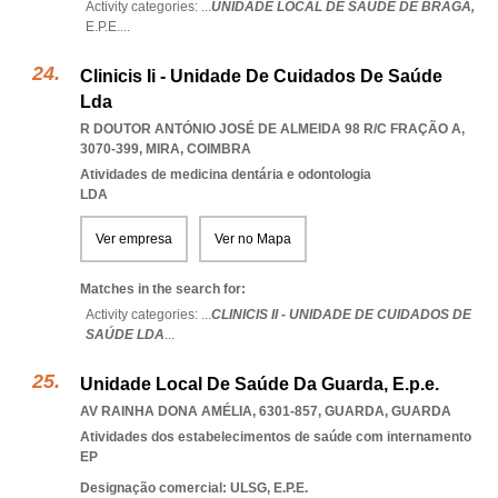
Activity categories: ...
UNIDADE LOCAL DE SAÚDE DE BRAGA,
E.P.E.
...
Clinicis Ii - Unidade De Cuidados De Saúde
Lda
R DOUTOR ANTÓNIO JOSÉ DE ALMEIDA 98 R/C FRAÇÃO A,
3070-399
,
MIRA
,
COIMBRA
Atividades de medicina dentária e odontologia
LDA
Ver empresa
Ver no Mapa
Matches in the search for:
Activity categories: ...
CLINICIS II - UNIDADE DE CUIDADOS DE
SAÚDE LDA
...
Unidade Local De Saúde Da Guarda, E.p.e.
AV RAINHA DONA AMÉLIA, 6301-857
,
GUARDA
,
GUARDA
Atividades dos estabelecimentos de saúde com internamento
EP
Designação comercial: ULSG, E.P.E.